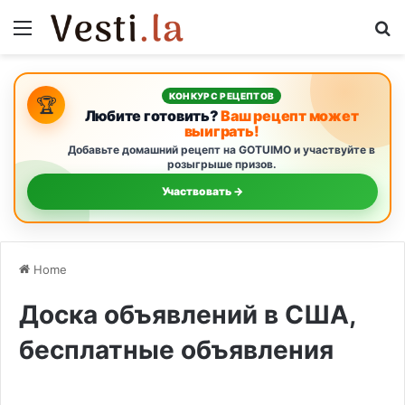
Menu
Se
КОНКУРС РЕЦЕПТОВ
🏆
Любите готовить?
Ваш рецепт может
выиграть!
Добавьте домашний рецепт на GOTUIMO и участвуйте в
розыгрыше призов.
Участвовать →
Home
Доска объявлений в США,
бесплатные объявления