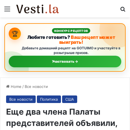
Menu
S
КОНКУРС РЕЦЕПТОВ
🏆
Любите готовить?
Ваш рецепт может
выиграть!
Добавьте домашний рецепт на GOTUIMO и участвуйте в
розыгрыше призов.
Участвовать →
Home
/
Все новости
Все новости
Политика
США
Еще два члена Палаты
представителей объявили,