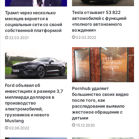
к
к
и
р
Tesla отзывает 53 822
Трамп через несколько
,
ы
автомобилей с функцией
месяцев вернется в
н
т
«полного автономного
социальные сети со своей
а
о
вождения»
собственной платформой
з
м
02.02.2022
22.03.2021
ы
у
в
н
а
е
я
б
е
у
г
,
о
к
Ford объявил об
ю
Pornhub удаляет
о
инвестициях в размере 3,7
р
большинство своих видео
т
миллиарда долларов в
после того, как
и
о
производство
расследование выявило
д
р
электромобилей,
жестокое обращение с
и
ы
грузовиков и нового
детьми
ч
Mustang
й
15.12.2020
е
у
02.06.2022
с
к