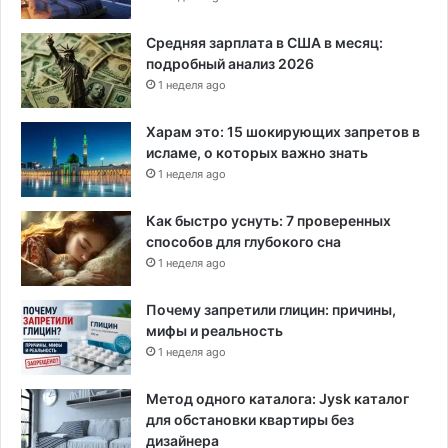
м
с
п
н
Средняя зарплата в США в месяц:
о
о
подробный анализ 2026
з
с
1 неделя ago
о
т
р
ь
Харам это: 15 шокирующих запретов в
о
исламе, о которых важно знать
м
1 неделя ago
"
Как быстро уснуть: 7 проверенных
способов для глубокого сна
1 неделя ago
Почему запретили глицин: причины,
мифы и реальность
1 неделя ago
Метод одного каталога: Jysk каталог
для обстановки квартиры без
дизайнера