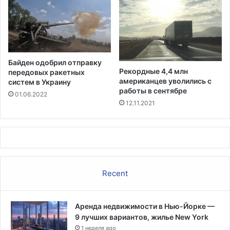
к
р
у
е
ю
п
к
и
о
л
м
е
Байден одобрил отправку
а
в
Рекордные 4,4 млн
передовых ракетных
н
р
американцев уволились с
систем в Украину
д
о
работы в сентябре
01.06.2022
у
п
12.11.2021
"
е
н
й
а
с
ц
к
и
у
о
ю
Recent
н
б
а
е
л
з
ь
Аренда недвижимости в Нью-Йорке —
о
н
9 лучших вариантов, жилье New York
п
ы
1 неделя ago
а