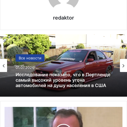
redaktor
Политика
Все новости
24.06.2025
Россия больше не получит американских
01.07.2026
льгот: что это значит и к чему приведёт
К
Исследование показало, что в Портленде
р
самый высокий уровень угона
и
автомобилей на душу населения в США