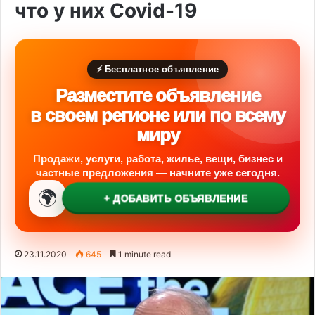
что у них Covid-19
⚡ Бесплатное объявление
Разместите объявление
в своем регионе или по всему
миру
Продажи, услуги, работа, жилье, вещи, бизнес и
частные предложения — начните уже сегодня.
🌍
+ ДОБАВИТЬ ОБЪЯВЛЕНИЕ
23.11.2020
645
1 minute read