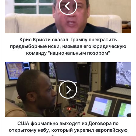
с
К
р
и
с
т
и
Крис Кристи сказал Трампу прекратить
с
предвыборные иски, называя его юридическую
к
команду "национальным позором"
а
з
С
а
Ш
л
А
Т
ф
р
о
а
р
м
м
п
а
у
л
п
ь
США формально выходят из Договора по
р
н
открытому небу, который укрепил европейскую
е
о