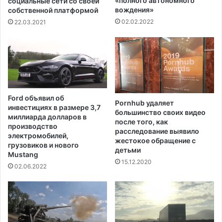
«полного автономного
социальные сети со своей
е
вождения»
а
собственной платформой
р
щ
02.02.2022
22.03.2021
а
а
л
ю
ь
т
н
с
о
я
г
к
о
т
Ford объявил об
п
Pornhub удаляет
е
инвестициях в размере 3,7
большинство своих видео
р
с
миллиарда долларов в
после того, как
о
т
производство
расследование выявило
к
и
электромобилей,
жестокое обращение с
у
грузовиков и нового
р
детьми
Mustang
р
о
15.12.2020
о
в
02.06.2022
р
а
а
н
Б
и
а
ю
й
д