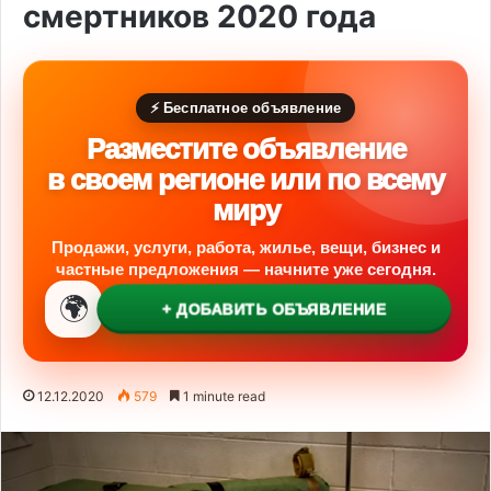
смертников 2020 года
⚡ Бесплатное объявление
Разместите объявление
в своем регионе или по всему
миру
Продажи, услуги, работа, жилье, вещи, бизнес и
частные предложения — начните уже сегодня.
🌍
+ ДОБАВИТЬ ОБЪЯВЛЕНИЕ
12.12.2020
579
1 minute read