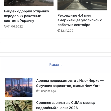
д
е
е
т
Байден одобрил отправку
н
е
Рекордные 4,4 млн
передовых ракетных
а
й
американцев уволились с
систем в Украину
работы в сентябре
01.06.2022
12.11.2021
Recent
Аренда недвижимости в Нью-Йорке —
9 лучших вариантов, жилье New York
1 неделя ago
Средняя зарплата в США в месяц:
подробный анализ 2026