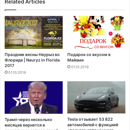
Related Articles
х
а
п
к
р
ц
е
и
т
н
е
п
н
р
д
о
е
т
Праздник весны Наурыз во
Подарок со вкусом в
н
и
Флориде | Nauryz in Florida
Майами
т
в
2017
01.10.2019
о
C
01.10.2019
в
O
н
V
а
I
п
D
о
-
с
1
т
9
г
о
Tesla отзывает 53 822
Трамп через несколько
е
б
автомобилей с функцией
месяцев вернется в
н
р