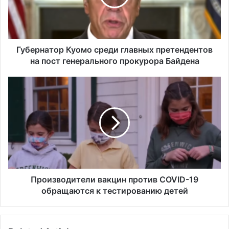
н
а
т
о
р
Губернатор Куомо среди главных претендентов
К
на пост генерального прокурора Байдена
у
о
П
м
р
о
о
с
и
р
з
е
в
д
о
и
д
г
и
л
т
Производители вакцин против COVID-19
а
е
обращаются к тестированию детей
в
л
н
и
ы
в