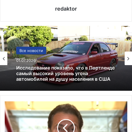
redaktor
США
Все новости
13.06.2025
01.07.2026
Америка имеет огромный избыток сыра
Г
Исследование показало, что в Портленде
у
самый высокий уровень угона
б
автомобилей на душу населения в США
е
р