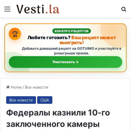
Menu
S
КОНКУРС РЕЦЕПТОВ
🏆
Любите готовить?
Ваш рецепт может
выиграть!
Добавьте домашний рецепт на GOTUIMO и участвуйте в
розыгрыше призов.
Участвовать →
Home
/
Все новости
Все новости
США
Федералы казнили 10-го
заключенного камеры