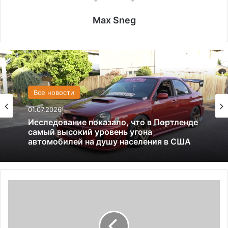
Max Sneg
США
Все новости
13.06.2025
01.07.2026
Америка имеет огромный избыток сыра
Исследование показало, что в Портленде
П
самый высокий уровень угона
о
автомобилей на душу населения в США
л
и
ц