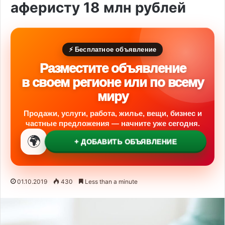
аферисту 18 млн рублей
⚡ Бесплатное объявление
Разместите объявление
в своем регионе или по всему
миру
Продажи, услуги, работа, жилье, вещи, бизнес и
частные предложения — начните уже сегодня.
🌍
+ ДОБАВИТЬ ОБЪЯВЛЕНИЕ
01.10.2019
430
Less than a minute