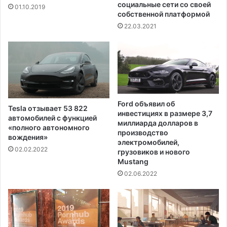
о
социальные сети со своей
01.10.2019
собственной платформой
в
о
22.03.2021
г
о
д
н
и
е
к
Ford объявил об
Tesla отзывает 53 822
о
инвестициях в размере 3,7
автомобилей с функцией
с
миллиарда долларов в
«полного автономного
т
производство
вождения»
электромобилей,
ю
02.02.2022
грузовиков и нового
м
Mustang
ы
02.06.2022