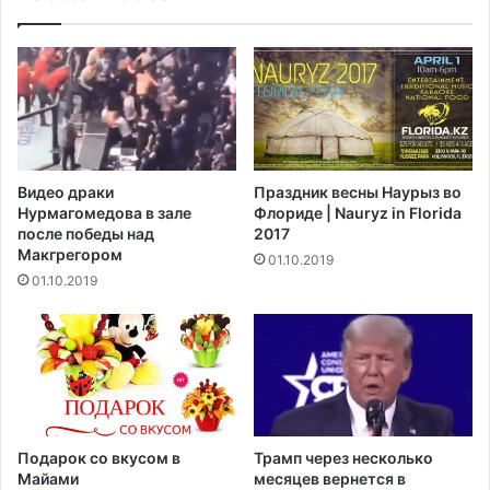
б
о
е
в
н
н
к
и
а
к
о
в
о
Видео драки
Праздник весны Наурыз во
ш
Нурмагомедова в зале
Флориде | Nauryz in Florida
т
после победы над
2017
р
Макгрегором‍
01.10.2019
а
01.10.2019
ф
о
в
а
л
и
з
а
Подарок со вкусом в
Трамп через несколько
н
Майами
месяцев вернется в