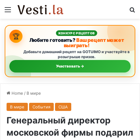
Menu
S
КОНКУРС РЕЦЕПТОВ
🏆
Любите готовить?
Ваш рецепт может
выиграть!
Добавьте домашний рецепт на GOTUIMO и участвуйте в
розыгрыше призов.
Участвовать →
Home
/
В мире
В мире
События
США
Генеральный директор
московской фирмы подарил