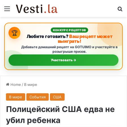
Menu
S
КОНКУРС РЕЦЕПТОВ
🏆
Любите готовить?
Ваш рецепт может
выиграть!
Добавьте домашний рецепт на GOTUIMO и участвуйте в
розыгрыше призов.
Участвовать →
Home
/
В мире
В мире
События
США
Полицейский США едва не
убил ребенка