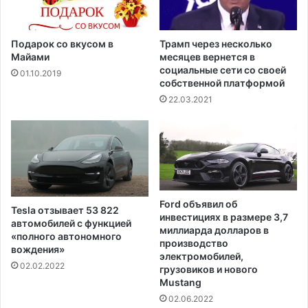
б
м
у
ы
р
п
Подарок со вкусом в
Трамп через несколько
г
о
Майами
месяцев вернется в
е
д
социальные сети со своей
01.10.2019
собственной платформой
а
р
22.03.2021
и
л
а
ф
е
р
и
Ford объявил об
Tesla отзывает 53 822
с
инвестициях в размере 3,7
автомобилей с функцией
т
миллиарда долларов в
«полного автономного
у
производство
вождения»
электромобилей,
1
02.02.2022
грузовиков и нового
8
Mustang
м
02.06.2022
л