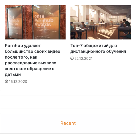
н
р
у
б
л
е
й
Pornhub удаляет
Топ-7 общежитий для
большинство своих видео
дистанционного обучения
после того, как
22.12.2021
расследование выявило
жестокое обращение с
детьми
15.12.2020
Recent