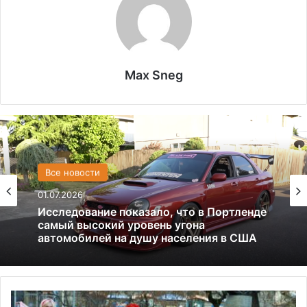
Max Sneg
Все новости
США
01.07.2026
13.06.2025
Америка имеет огромный избыток сыра
Исследование показало, что в Портленде
самый высокий уровень угона
А
автомобилей на душу населения в США