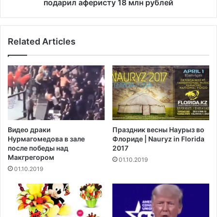
n
й
подарил аферисту 18 млн рублей
у
д
с
и
т
р
Related Articles
р
е
о
к
и
т
л
о
а
р
п
м
р
о
о
с
т
к
Видео драки
Праздник весны Наурыз во
е
о
Нурмагомедова в зале
Флориде | Nauryz in Florida
с
в
после победы над
2017
т
с
Макгрегором‍
01.10.2019
в
к
01.10.2019
С
о
т
й
р
ф
а
и
с
р