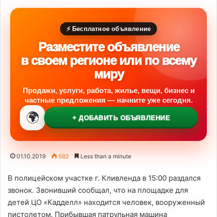
⚡ Бесплатное объявление
Разместите объявление
в своем регионе или по всему
миру
Продажи, услуги, работа, жилье, вещи, бизнес и
частные предложения — начните уже сегодня.
🌍
+ ДОБАВИТЬ ОБЪЯВЛЕНИЕ
01.10.2019
682
Less than a minute
В полицейском участке г. Кливленда в 15:00 раздался
звонок. Звонивший сообщал, что на площадке для
детей ЦО «Кадделл» находится человек, вооруженный
пистолетом. Прибывшая патрульная машина