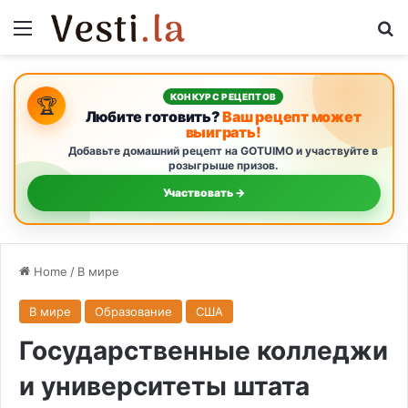
Menu
Se
КОНКУРС РЕЦЕПТОВ
🏆
Любите готовить?
Ваш рецепт может
выиграть!
Добавьте домашний рецепт на GOTUIMO и участвуйте в
розыгрыше призов.
Участвовать →
Home
/
В мире
В мире
Образование
США
Государственные колледжи
и университеты штата