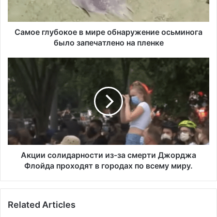
запечатлено
на
пленке
Самое глубокое в мире обнаружение осьминога
было запечатлено на пленке
Акции
солидарности
из-
за
смерти
Джорджа
Флойда
проходят
в
городах
Акции солидарности из-за смерти Джорджа
по
Флойда проходят в городах по всему миру.
всему
миру.
Related Articles