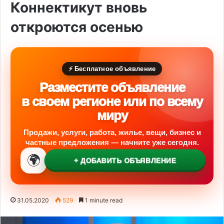
Коннектикут вновь
откроются осенью
⚡ Бесплатное объявление
Разместите объявление
в своем регионе или по всему
миру
Продажи, услуги, работа, жилье, вещи, бизнес и
частные предложения — начните уже сегодня.
🌍
+ ДОБАВИТЬ ОБЪЯВЛЕНИЕ
31.05.2020
529
1 minute read