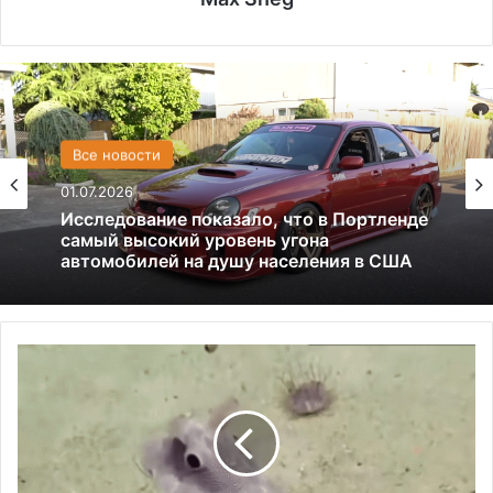
США
Все новости
13.06.2025
01.07.2026
Америка имеет огромный избыток сыра
Самое
Исследование показало, что в Портленде
глубокое
самый высокий уровень угона
в
автомобилей на душу населения в США
мире
обнаружение
осьминога
было