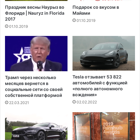
а
и
Праздник весны Наурыз во
Подарок со вкусом в
л
й
Флориде | Nauryz in Florida
Майами
ь
п
2017
01.10.2019
н
л
01.10.2019
у
а
ю
н
г
з
в
а
а
н
р
я
д
т
и
о
Tesla отзывает 53 822
Трамп через несколько
ю
с
автомобилей с функцией
месяцев вернется в
в
т
«полного автономного
социальные сети со своей
п
и
вождения»
собственной платформой
р
в
02.02.2022
22.03.2021
е
о
д
в
д
р
в
е
е
м
р