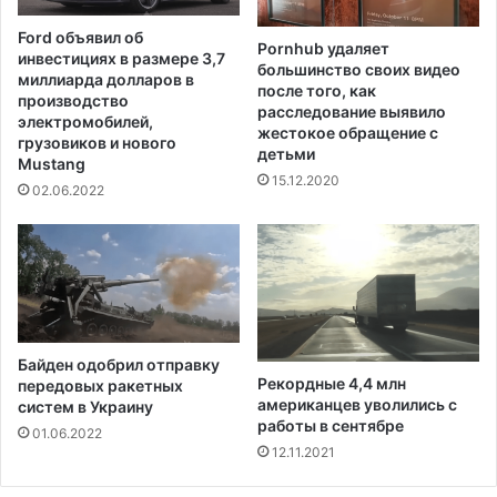
я
и
с
Ford объявил об
и
в
Pornhub удаляет
инвестициях в размере 3,7
в
большинство своих видео
о
миллиарда долларов в
после того, как
е
е
производство
расследование выявило
р
й
электромобилей,
жестокое обращение с
д
п
грузовиков и нового
детьми
и
Mustang
е
15.12.2020
к
р
02.06.2022
т
в
а
о
п
й
о
р
д
а
е
с
л
ш
Байден одобрил отправку
у
и
Рекордные 4,4 млн
передовых ракетных
Д
р
американцев уволились с
систем в Украину
е
е
работы в сентябре
01.06.2022
р
н
12.11.2021
е
н
к
о