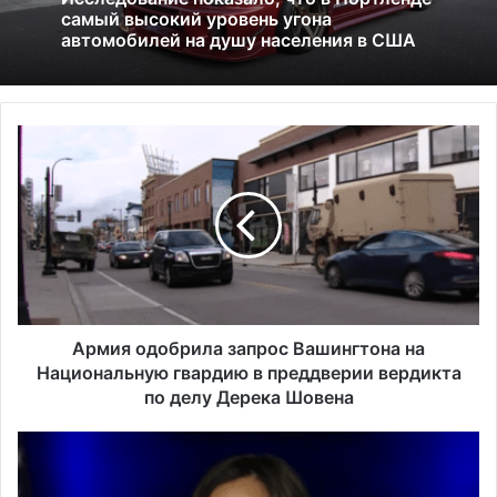
Россия больше не получит американских
01.07.2026
льгот: что это значит и к чему приведёт
А
Исследование показало, что в Портленде
р
самый высокий уровень угона
м
автомобилей на душу населения в США
и
я
о
д
о
б
р
Армия одобрила запрос Вашингтона на
и
Национальную гвардию в преддверии вердикта
л
по делу Дерека Шовена
а
з
Х
а
а
п
р