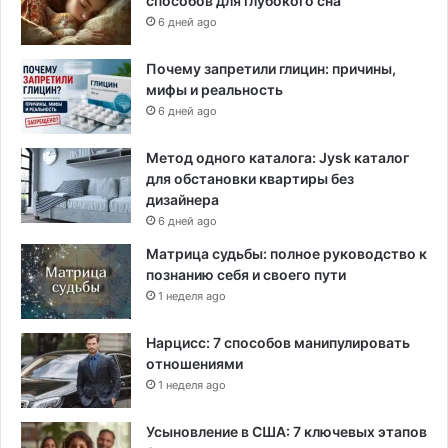
способов для глубокого сна
х
6 дней ago
п
о
Почему запретили глицин: причины,
р
мифы и реальность
к
6 дней ago
а
к
о
Метод одного каталога: Jysk каталог
н
для обстановки квартиры без
а
дизайнера
с
6 дней ago
т
Матрица судьбы: полное руководство к
а
познанию себя и своего пути
л
1 неделя ago
а
в
Нарцисс: 7 способов манипулировать
и
отношениями
ц
е
1 неделя ago
-
п
Усыновление в США: 7 ключевых этапов