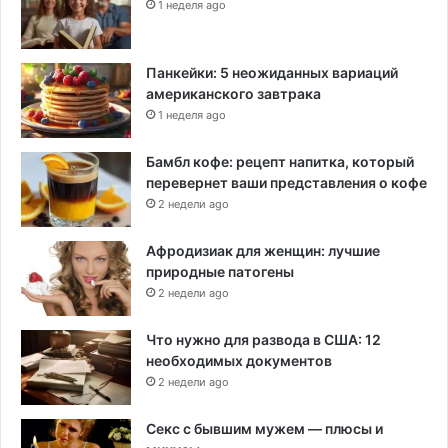
р
1 неделя ago
е
з
и
Панкейки: 5 неожиданных вариаций
д
американского завтрака
е
1 неделя ago
н
т
Бамбл кофе: рецепт напитка, который
о
перевернет ваши представления о кофе
м
2 недели ago
Афродизиак для женщин: лучшие
природные патогены
2 недели ago
Что нужно для развода в США: 12
необходимых документов
2 недели ago
Секс с бывшим мужем — плюсы и