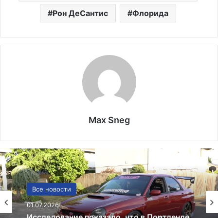
Рон ДеСантис
Флорида
Max Sneg
Политика
Все новости
24.06.2025