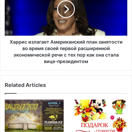
р
р
о
и
с
с
В
и
а
з
ш
л
и
а
Харрис излагает Американский план занятости
н
г
во время своей первой расширенной
г
а
экономической речи с тех пор как она стала
т
е
вице-президентом
о
т
н
А
а
м
н
Related Articles
е
а
р
Н
и
а
к
ц
а
и
н
о
с
н
к