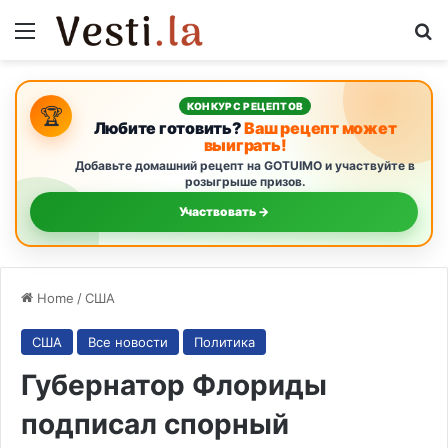
Menu
S
КОНКУРС РЕЦЕПТОВ
🏆
Любите готовить?
Ваш рецепт может
выиграть!
Добавьте домашний рецепт на GOTUIMO и участвуйте в
розыгрыше призов.
Участвовать →
Home
/
США
США
Все новости
Политика
Губернатор Флориды
подписал спорный