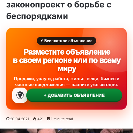
законопроект о борьбе с
беспорядками
⚡ Бесплатное объявление
Разместите объявление
в своем регионе или по всему
миру
Продажи, услуги, работа, жилье, вещи, бизнес и
частные предложения — начните уже сегодня.
🌍
+ ДОБАВИТЬ ОБЪЯВЛЕНИЕ
20.04.2021
421
1 minute read