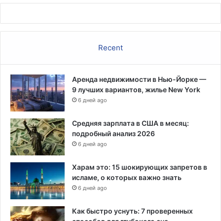
а
й
Ш
э
о
к
в
о
Recent
е
н
н
о
а
м
Аренда недвижимости в Нью-Йорке —
и
9 лучших вариантов, жилье New York
ч
е
6 дней ago
с
к
Средняя зарплата в США в месяц:
о
подробный анализ 2026
й
6 дней ago
р
е
Харам это: 15 шокирующих запретов в
ч
исламе, о которых важно знать
и
6 дней ago
с
т
Как быстро уснуть: 7 проверенных
е