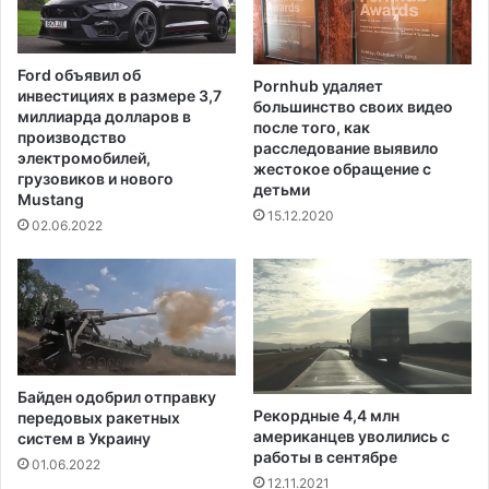
д
в
л
н
я
о
Ford объявил об
в
Pornhub удаляет
с
инвестициях в размере 3,7
а
большинство своих видео
т
миллиарда долларов в
после того, как
к
и
производство
расследование выявило
ц
"
электромобилей,
жестокое обращение с
и
к
грузовиков и нового
детьми
н
Mustang
б
15.12.2020
и
о
02.06.2022
р
р
о
ь
в
б
а
е
н
с
н
б
ы
у
Байден одобрил отправку
х
д
Рекордные 4,4 млн
передовых ракетных
с
у
американцев уволились с
систем в Украину
о
щ
работы в сентябре
01.06.2022
т
и
12.11.2021