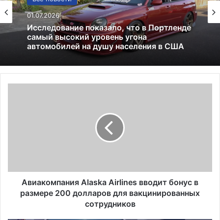
Лекарства и аптеки
Все новости
05.05.2026
Глицин — это фейк или реальное
01.07.2026
средство
А
Исследование показало, что в Портленде
в
самый высокий уровень угона
и
автомобилей на душу населения в США
а
к
о
м
п
а
н
Авиакомпания Alaska Airlines вводит бонус в
и
размере 200 долларов для вакцинированных
я
сотрудников
A