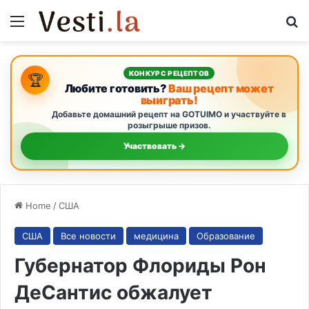
Menu
S
КОНКУРС РЕЦЕПТОВ
🏆
Любите готовить?
Ваш рецепт может
выиграть!
Добавьте домашний рецепт на GOTUIMO и участвуйте в
розыгрыше призов.
Участвовать →
Home
/
США
США
Все новости
медицина
Образование
Губернатор Флориды Рон
ДеСантис обжалует