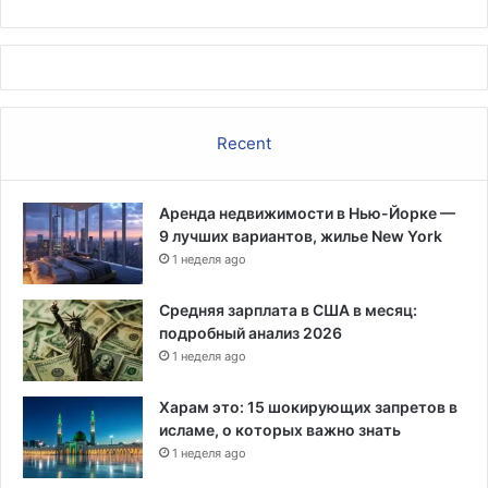
р
м
у
и
д
п
н
а
и
н
к
д
Recent
о
е
в
м
и
Аренда недвижимости в Нью-Йорке —
я
9 лучших вариантов, жилье New York
м
1 неделя ago
и
б
е
Средняя зарплата в США в месяц:
з
подробный анализ 2026
н
1 неделя ago
о
в
Харам это: 15 шокирующих запретов в
о
исламе, о которых важно знать
й
1 неделя ago
с