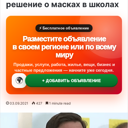
решение о масках в школах
⚡ Бесплатное объявление
Разместите объявление
в своем регионе или по всему
миру
Продажи, услуги, работа, жилье, вещи, бизнес и
частные предложения — начните уже сегодня.
🌍
+ ДОБАВИТЬ ОБЪЯВЛЕНИЕ
03.09.2021
427
1 minute read