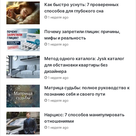
т
Как быстро уснуть: 7 проверенных
р
способов для глубокого сна
а
1 неделя ago
т
е
Почему запретили глицин: причины,
г
мифы и реальность
и
1 неделя ago
и
Метод одного каталога: Jysk каталог
для обстановки квартиры без
дизайнера
1 неделя ago
Матрица судьбы: полное руководство к
познанию себя и своего пути
1 неделя ago
Нарцисс: 7 способов манипулировать
отношениями
1 неделя ago