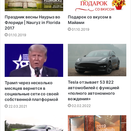
н
у
а
с
с
Праздник весны Наурыз во
Подарок со вкусом в
в
о
Флориде | Nauryz in Florida
Майами
р
"
2017
01.10.2019
а
н
01.10.2019
з
е
м
д
е
о
р
с
е
т
2
а
0
т
0
о
Tesla отзывает 53 822
Трамп через несколько
д
ч
автомобилей с функцией
месяцев вернется в
о
н
«полного автономного
социальные сети со своей
л
о
вождения»
собственной платформой
л
й
02.02.2022
22.03.2021
а
г
р
о
о
т
в
о