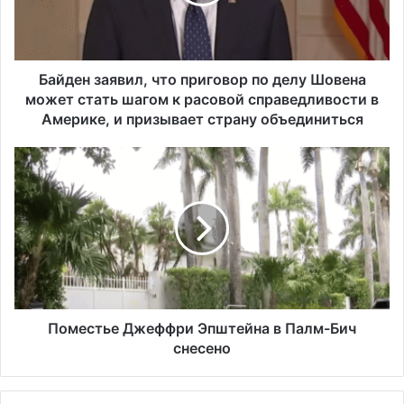
н
з
а
я
в
Байден заявил, что приговор по делу Шовена
и
может стать шагом к расовой справедливости в
л
Америке, и призывает страну объединиться
,
ч
П
т
о
о
м
п
е
р
с
и
т
г
ь
о
е
в
Д
о
ж
Поместье Джеффри Эпштейна в Палм-Бич
р
е
снесено
п
ф
о
ф
д
р