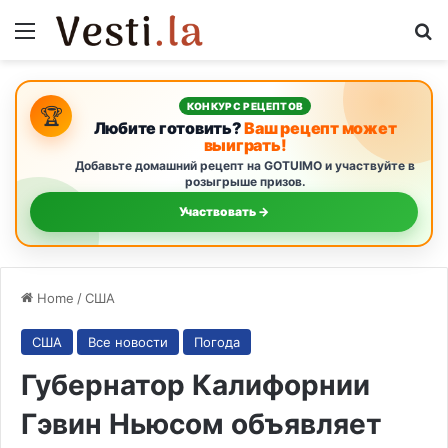
Menu
S
КОНКУРС РЕЦЕПТОВ
🏆
Любите готовить?
Ваш рецепт может
выиграть!
Добавьте домашний рецепт на GOTUIMO и участвуйте в
розыгрыше призов.
Участвовать →
Home
/
США
США
Все новости
Погода
Губернатор Калифорнии
Гэвин Ньюсом объявляет