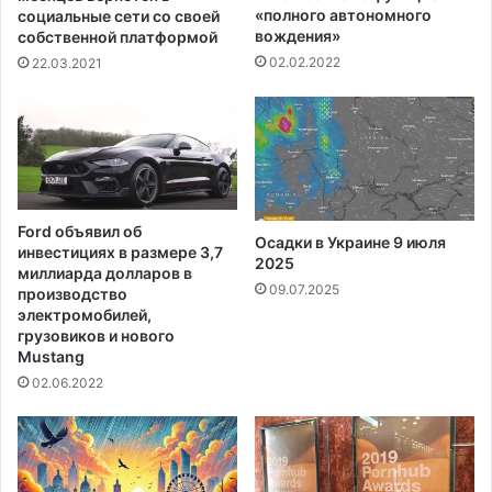
г
с
«полного автономного
социальные сети со своей
о
вождения»
е
собственной платформой
м
н
02.02.2022
22.03.2021
к
о
р
а
с
о
в
о
Ford объявил об
й
Осадки в Украине 9 июля
инвестициях в размере 3,7
2025
с
миллиарда долларов в
п
09.07.2025
производство
р
электромобилей,
а
грузовиков и нового
в
Mustang
е
02.06.2022
д
л
и
в