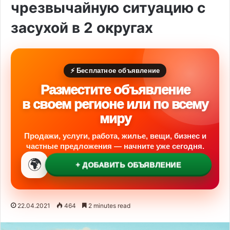
чрезвычайную ситуацию с
засухой в 2 округах
⚡ Бесплатное объявление
Разместите объявление
в своем регионе или по всему
миру
Продажи, услуги, работа, жилье, вещи, бизнес и
частные предложения — начните уже сегодня.
🌍
+ ДОБАВИТЬ ОБЪЯВЛЕНИЕ
22.04.2021
464
2 minutes read