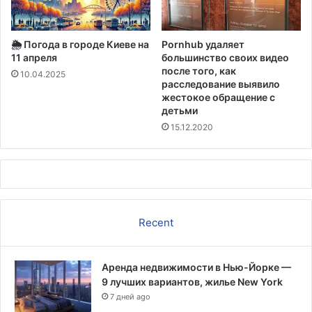
о
с
т
🌦️ Погода в городе Киеве на
Pornhub удаляет
и
11 апреля
большинство своих видео
в
после того, как
А
10.04.2025
расследование выявило
м
жестокое обращение с
е
детьми
р
15.12.2020
и
к
е
,
и
п
р
Recent
и
з
ы
Аренда недвижимости в Нью-Йорке —
в
9 лучших вариантов, жилье New York
а
7 дней ago
е