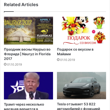
е
Related Articles
и
л
Э
у
п
Ш
ш
о
т
в
е
е
й
н
н
а
а
Праздник весны Наурыз во
Подарок со вкусом в
м
в
Флориде | Nauryz in Florida
Майами
о
П
2017
01.10.2019
ж
а
01.10.2019
е
л
т
м
с
-
т
Б
а
и
т
ч
ь
с
ш
н
Tesla отзывает 53 822
Трамп через несколько
а
е
автомобилей с функцией
месяцев вернется в