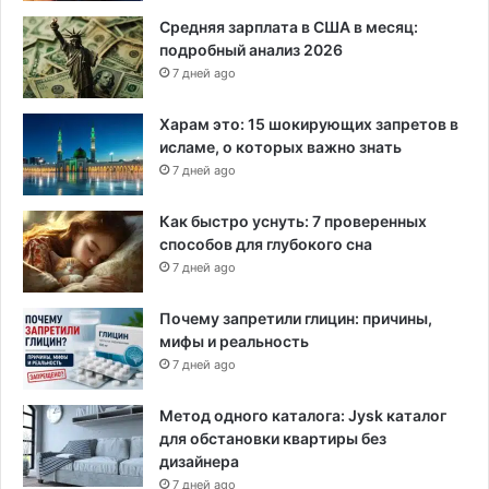
т
Средняя зарплата в США в месяц:
с
подробный анализ 2026
т
7 дней ago
р
а
Харам это: 15 шокирующих запретов в
н
исламе, о которых важно знать
у
7 дней ago
о
б
Как быстро уснуть: 7 проверенных
ъ
способов для глубокого сна
е
7 дней ago
д
и
н
Почему запретили глицин: причины,
и
мифы и реальность
т
7 дней ago
ь
с
Метод одного каталога: Jysk каталог
я
для обстановки квартиры без
дизайнера
7 дней ago