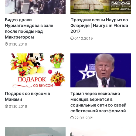
н
т
у
о
л
р
Видео драки
Праздник весны Наурыз во
н
е
Нурмагомедова в зале
Флориде | Nauryz in Florida
а
м
после победы над
2017
о
о
Макгрегором‍
01.10.2019
ф
н
01.10.2019
и
т
ц
е
е
Р
р
о
а
з
в
о
ш
в
т
о
Подарок со вкусом в
Трамп через несколько
а
г
Майами
месяцев вернется в
т
о
социальные сети со своей
01.10.2019
е
собственной платформой
с
О
а
22.03.2021
р
д
е
а
г