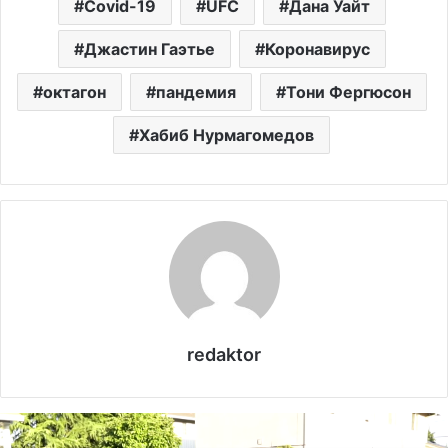
Covid-19
UFC
Дана Уайт
Джастин Гаэтье
Коронавирус
октагон
пандемия
Тони Фергюсон
Хабиб Нурмагомедов
redaktor