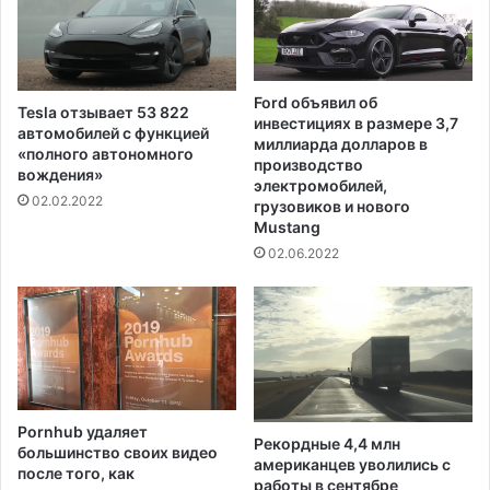
о
н
Ford объявил об
Tesla отзывает 53 822
инвестициях в размере 3,7
автомобилей с функцией
миллиарда долларов в
«полного автономного
производство
вождения»
электромобилей,
02.02.2022
грузовиков и нового
Mustang
02.06.2022
Pornhub удаляет
Рекордные 4,4 млн
большинство своих видео
американцев уволились с
после того, как
работы в сентябре