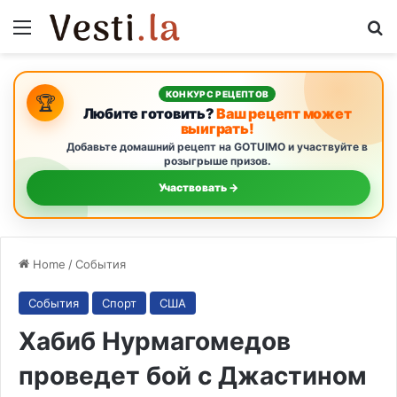
Menu
S
КОНКУРС РЕЦЕПТОВ
🏆
Любите готовить?
Ваш рецепт может
выиграть!
Добавьте домашний рецепт на GOTUIMO и участвуйте в
розыгрыше призов.
Участвовать →
Home
/
События
События
Спорт
США
Хабиб Нурмагомедов
проведет бой с Джастином