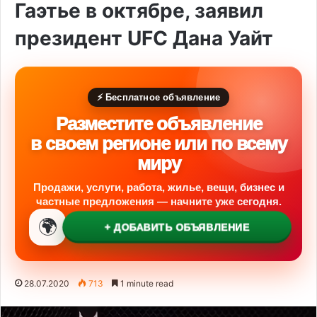
Гаэтье в октябре, заявил
президент UFC Дана Уайт
⚡ Бесплатное объявление
Разместите объявление
в своем регионе или по всему
миру
Продажи, услуги, работа, жилье, вещи, бизнес и
частные предложения — начните уже сегодня.
🌍
+ ДОБАВИТЬ ОБЪЯВЛЕНИЕ
28.07.2020
713
1 minute read