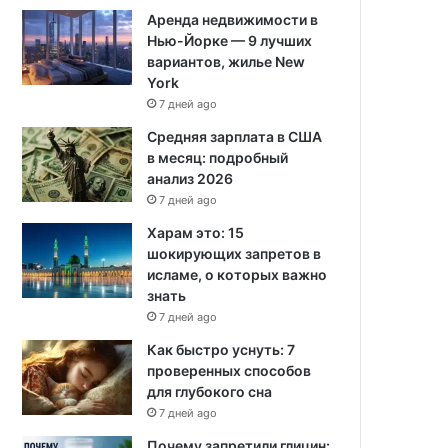
Аренда недвижимости в
Нью-Йорке — 9 лучших
вариантов, жилье New
York
7 дней ago
Средняя зарплата в США
в месяц: подробный
анализ 2026
7 дней ago
Харам это: 15
шокирующих запретов в
исламе, о которых важно
знать
7 дней ago
Как быстро уснуть: 7
проверенных способов
для глубокого сна
7 дней ago
Почему запретили глицин: