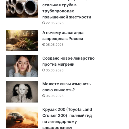
стальная труба в
трубопроводах
повышенной жесткости
22.05.2026
А почему ашваганда
запрещена в России
05.05.2026
Создано новое лекарство
против мигрени
05.05.2026
Можете ли вы изменить
свою личность?
05.05.2026
Крузак 200 (Toyota Land
Cruiser 200): полный гид
по легендарному
внедорожнику