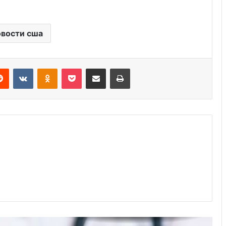
Создано новое лекарство против
мигрени
вости сша
Новое исследование показывает,
что самые счастливые пары делают
Reddit
VKontakte
Odnoklassniki
Pocket
Share via Email
Print
это
Йога смеха: Люди становятся
счастливее после занятий йогой
Советы экспертов по уходу за
всеми вашими любимыми летними
вещами
9 лучших мест, чтобы уединиться со
своим партнером