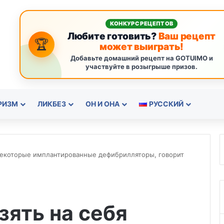
КОНКУРС РЕЦЕПТОВ
Любите готовить?
Ваш рецепт
🏆
может выиграть!
Добавьте домашний рецепт на GOTUIMO и
участвуйте в розыгрыше призов.
РИЗМ
ЛИКБЕЗ
ОН И ОНА
РУССКИЙ
 некоторые имплантированные дефибрилляторы, говорит
зять на себя