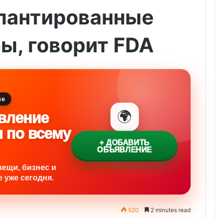
лантированные
ы, говорит FDA
ие
🌍
вление
и по всему
+ ДОБАВИТЬ
ОБЪЯВЛЕНИЕ
вещи, бизнес и
 уже сегодня.
520
2 minutes read