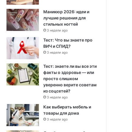
Маникюр 2026: идеи и
лучшие решения для
стильных ногтей
3 недели ago
Тест: Что вы знаете про
ВИЧ и СПИД?
3 недели ago
Тест: знаете ли вы все эти
факты о здоровье — или
просто слишком
уверенно верите советам
из соцсетей?
3 недели ago
Как выбирать мебель и
товары для дома
3 недели ago