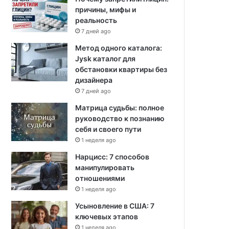
причины, мифы и
реальность
7 дней ago
Метод одного каталога:
Jysk каталог для
обстановки квартиры без
дизайнера
7 дней ago
Матрица судьбы: полное
руководство к познанию
себя и своего пути
1 неделя ago
Нарцисс: 7 способов
манипулировать
отношениями
1 неделя ago
Усыновление в США: 7
ключевых этапов
1 неделя ago