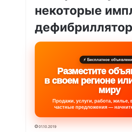
некоторые имп
дефибриллятор
⚡ Бесплатное объявлен
Разместите объя
в своем регионе ил
миру
Продажи, услуги, работа, жилье, 
частные предложения — начните
01.10.2019