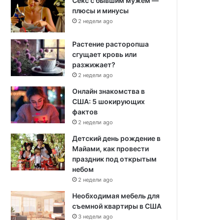
Секс с бывшим мужем —
плюсы и минусы
2 недели ago
Растение расторопша
сгущает кровь или
разжижает?
2 недели ago
Онлайн знакомства в
США: 5 шокирующих
фактов
2 недели ago
Детский день рождение в
Майами, как провести
праздник под открытым
небом
2 недели ago
Необходимая мебель для
съемной квартиры в США
3 недели ago