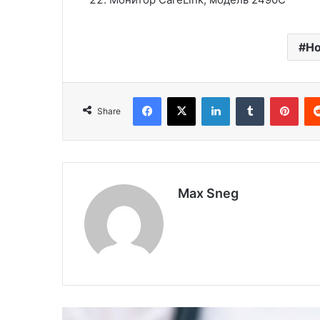
Но
Facebook
X
LinkedIn
Tumblr
Pinterest
Share
Max Sneg