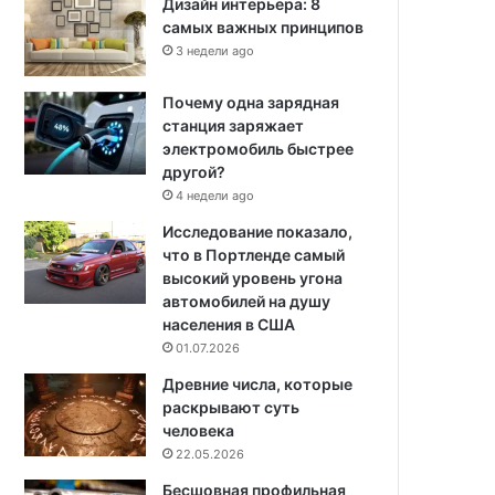
Дизайн интерьера: 8
самых важных принципов
3 недели ago
Почему одна зарядная
станция заряжает
электромобиль быстрее
другой?
4 недели ago
Исследование показало,
что в Портленде самый
высокий уровень угона
автомобилей на душу
населения в США
01.07.2026
Древние числа, которые
раскрывают суть
человека
22.05.2026
Бесшовная профильная