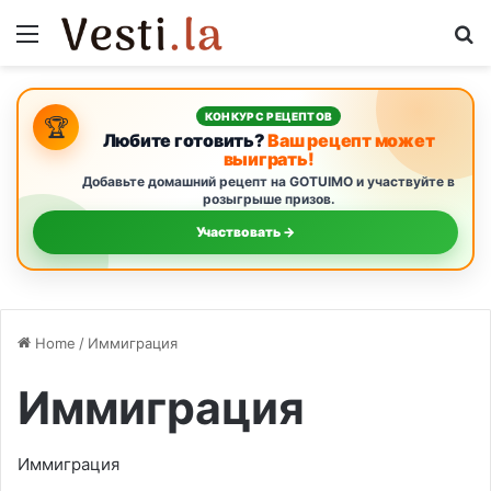
Menu
S
КОНКУРС РЕЦЕПТОВ
🏆
Любите готовить?
Ваш рецепт может
выиграть!
Добавьте домашний рецепт на GOTUIMO и участвуйте в
розыгрыше призов.
Участвовать →
Home
/
Иммиграция
Иммиграция
Иммиграция