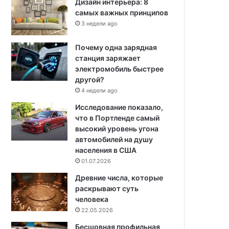
Дизайн интерьера: 8
самых важных принципов
3 недели ago
Почему одна зарядная
станция заряжает
электромобиль быстрее
другой?
4 недели ago
Исследование показало,
что в Портленде самый
высокий уровень угона
автомобилей на душу
населения в США
01.07.2026
Древние числа, которые
раскрывают суть
человека
22.05.2026
Бесшовная профильная