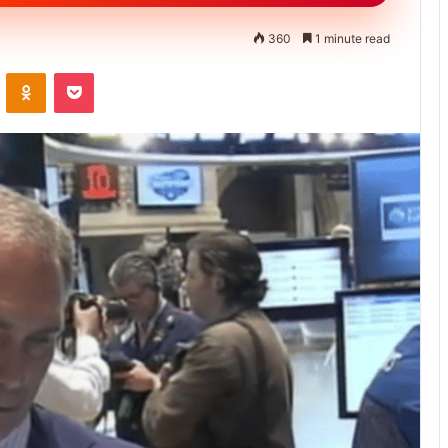
360
1 minute read
ontakte
Odnoklassniki
Pocket