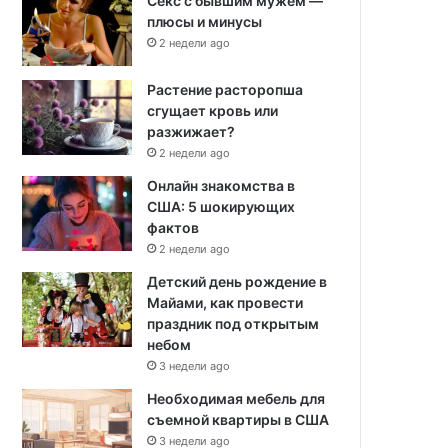
Секс с бывшим мужем —
плюсы и минусы
2 недели ago
Растение расторопша
сгущает кровь или
разжижает?
2 недели ago
Онлайн знакомства в
США: 5 шокирующих
фактов
2 недели ago
Детский день рождение в
Майами, как провести
праздник под открытым
небом
3 недели ago
Необходимая мебель для
съемной квартиры в США
3 недели ago