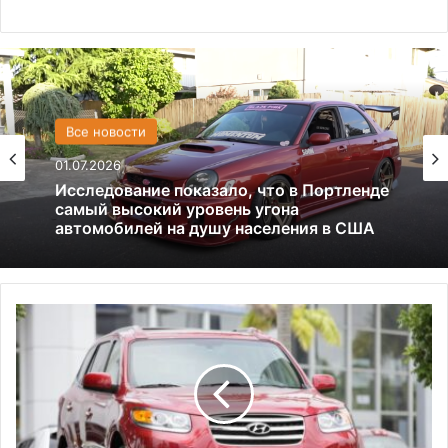
США
Все новости
13.06.2025
01.07.2026
Америка имеет огромный избыток сыра
Исследование показало, что в Портленде
самый высокий уровень угона
П
автомобилей на душу населения в США
и
к
а
п
H
y