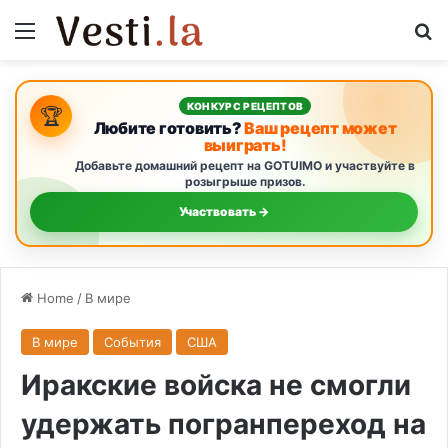
Menu
S
КОНКУРС РЕЦЕПТОВ
🏆
Любите готовить?
Ваш рецепт может
выиграть!
Добавьте домашний рецепт на GOTUIMO и участвуйте в
розыгрыше призов.
Участвовать →
Home
/
В мире
В мире
События
США
Иракские войска не смогли
удержать погранпереход на