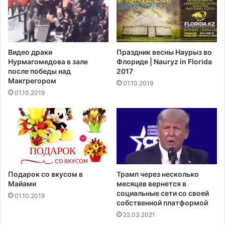
т
y
в
з
с
а
е
п
р
у
Видео драки
Праздник весны Наурыз во
и
с
Нурмагомедова в зале
Флориде | Nauryz in Florida
ю
т
после победы над
2017
я
Макгрегором‍
01.10.2019
т
01.10.2019
в
с
е
р
и
ю
Подарок со вкусом в
Трамп через несколько
Майами
месяцев вернется в
социальные сети со своей
01.10.2019
собственной платформой
22.03.2021