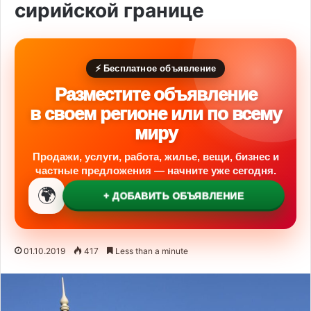
сирийской границе
⚡ Бесплатное объявление
Разместите объявление
в своем регионе или по всему
миру
Продажи, услуги, работа, жилье, вещи, бизнес и
частные предложения — начните уже сегодня.
🌍
+ ДОБАВИТЬ ОБЪЯВЛЕНИЕ
01.10.2019
417
Less than a minute