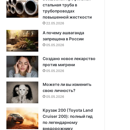
стальная труба в
трубопроводах
повышенной жесткости
22.05.2026
А почему ашваганда
запрещена в России
05.05.2026
Создано новое лекарство
против мигрени
05.05.2026
Можете ли вы изменить
свою личность?
05.05.2026
Крузак 200 (Toyota Land
Cruiser 200): полный гид
по легендарному
внедорожнику