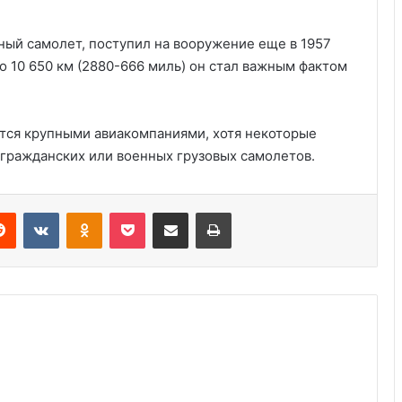
ый самолет, поступил на вооружение еще в 1957
до 10 650 км (2880-666 миль) он стал важным фактом
Трудовое право для иммигрантов в
США: 10 ключевых моментов
тся крупными авиакомпаниями, хотя некоторые
 гражданских или военных грузовых самолетов.
Права при задержании
иммиграционной службой ICE: 6
Reddit
VKontakte
Odnoklassniki
Pocket
Share via Email
Print
важных шагов защиты
3 права иммигрантов при
взаимодействии с
правоохранительными органами
Министерство финансов ввело
санкции против российских
компаний