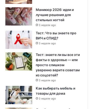
Маникюр 2026: идеи и
лучшие решения для
стильных ногтей
3 недели ago
Тест: Что вы знаете про
ВИЧ и СПИД?
3 недели ago
Тест: знаете ли вы все эти
факты о здоровье — или
просто слишком
уверенно верите советам
из соцсетей?
3 недели ago
Как выбирать мебель и
товары для дома
3 недели ago