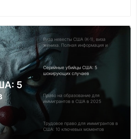
Услуги по семейному праву
Флорида. Адвокат Евгения
Бурганова
Виза невесты США (К-1), виза
жениха. Полная информация и
советы иммиграционного адвоката
Серийные убийцы США: 5
шокирующих случаев
ША: 5
в
Право на образование для
иммигрантов в США в 2025
Трудовое право для иммигрантов в
США: 10 ключевых моментов