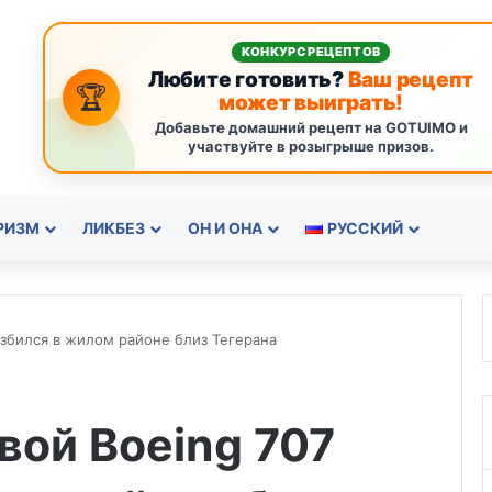
КОНКУРС РЕЦЕПТОВ
Любите готовить?
Ваш рецепт
🏆
может выиграть!
Добавьте домашний рецепт на GOTUIMO и
участвуйте в розыгрыше призов.
РИЗМ
ЛИКБЕЗ
ОН И ОНА
РУССКИЙ
азбился в жилом районе близ Тегерана
вой Boeing 707