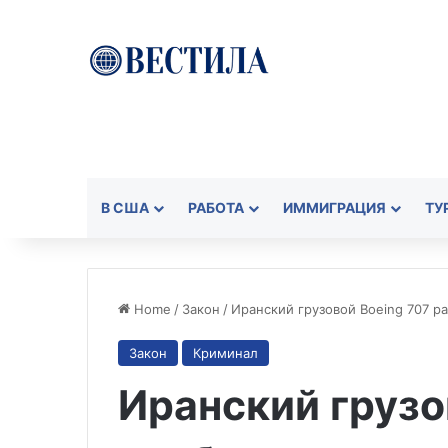
В США
РАБОТА
ИММИГРАЦИЯ
ТУ
Home
/
Закон
/
Иранский грузовой Boeing 707 р
Закон
Криминал
Иранский грузо