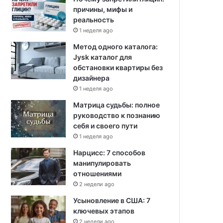
причины, мифы и
реальность
1 неделя ago
Метод одного каталога:
Jysk каталог для
обстановки квартиры без
дизайнера
1 неделя ago
Матрица судьбы: полное
руководство к познанию
себя и своего пути
1 неделя ago
Нарцисс: 7 способов
манипулировать
отношениями
2 недели ago
Усыновление в США: 7
ключевых этапов
2 недели ago