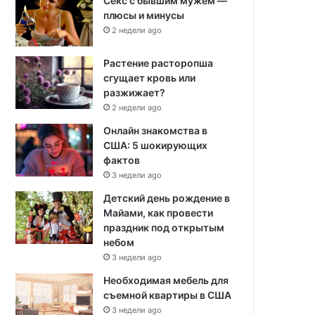
Секс с бывшим мужем —
плюсы и минусы
2 недели ago
Растение расторопша
сгущает кровь или
разжижает?
2 недели ago
Онлайн знакомства в
США: 5 шокирующих
фактов
3 недели ago
Детский день рождение в
Майами, как провести
праздник под открытым
небом
3 недели ago
Необходимая мебель для
съемной квартиры в США
3 недели ago