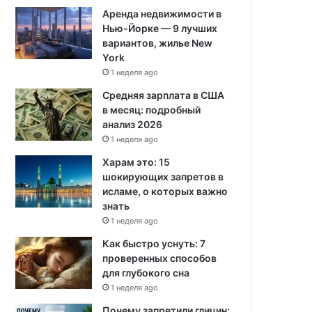
Аренда недвижимости в
Нью-Йорке — 9 лучших
вариантов, жилье New
York
1 неделя ago
Средняя зарплата в США
в месяц: подробный
анализ 2026
1 неделя ago
Харам это: 15
шокирующих запретов в
исламе, о которых важно
знать
1 неделя ago
Как быстро уснуть: 7
проверенных способов
для глубокого сна
1 неделя ago
Почему запретили глицин: