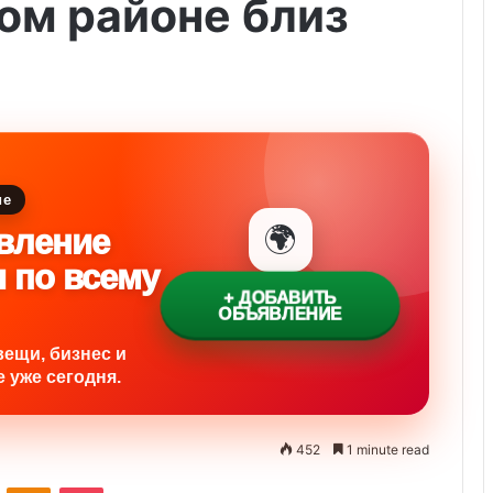
ом районе близ
ие
🌍
вление
и по всему
+ ДОБАВИТЬ
ОБЪЯВЛЕНИЕ
вещи, бизнес и
 уже сегодня.
452
1 minute read
ontakte
Odnoklassniki
Pocket