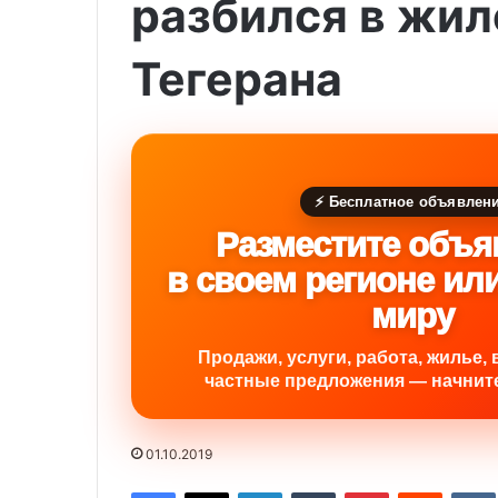
разбился в жил
Тегерана
⚡ Бесплатное объявлен
Разместите объя
в своем регионе ил
миру
Продажи, услуги, работа, жилье, 
частные предложения — начните
01.10.2019
Facebook
X
LinkedIn
Tumblr
Pinterest
Reddit
VK