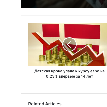
Д
а
т
с
к
а
я
к
р
о
Датская крона упала к курсу евро на
н
0,23% впервые за 14 лет
а
у
п
а
л
Related Articles
а