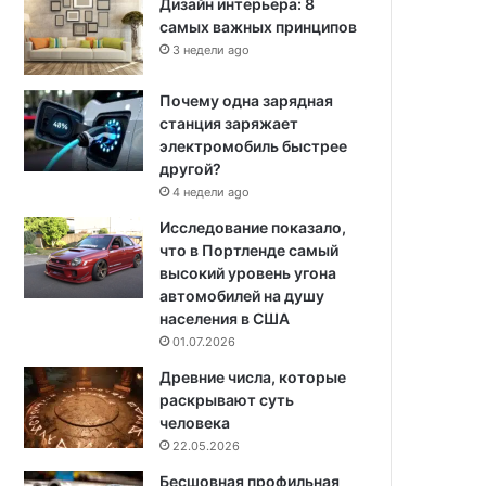
Дизайн интерьера: 8
самых важных принципов
3 недели ago
Почему одна зарядная
станция заряжает
электромобиль быстрее
другой?
4 недели ago
Исследование показало,
что в Портленде самый
высокий уровень угона
автомобилей на душу
населения в США
01.07.2026
Древние числа, которые
раскрывают суть
человека
22.05.2026
Бесшовная профильная