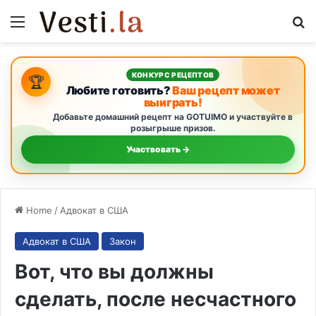
Menu
S
КОНКУРС РЕЦЕПТОВ
🏆
Любите готовить?
Ваш рецепт может
выиграть!
Добавьте домашний рецепт на GOTUIMO и участвуйте в
розыгрыше призов.
Участвовать →
Home
/
Адвокат в США
Адвокат в США
Закон
Вот, что вы должны
сделать, после несчастного