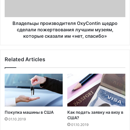
Р
ь
о
ц
б
ы
е
п
Владельцы производителя OxyContin щедро
р
р
сделали пожертвования лучшим музеям,
т
о
которые сказали им «нет, спасибо»
К
и
р
з
а
в
ф
Related Articles
о
т
д
н
и
е
т
п
е
р
л
и
я
з
O
н
x
Покупка машины в США
Как подать заявку на визу в
а
y
США?
01.10.2019
е
C
01.10.2019
т
o