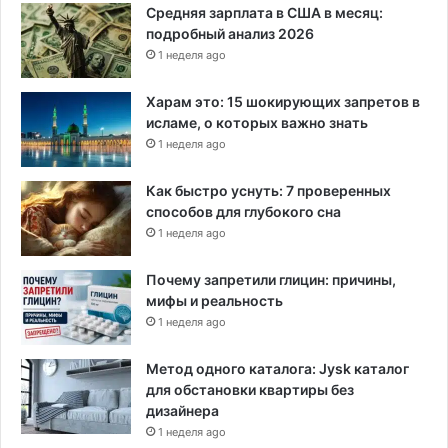
Средняя зарплата в США в месяц:
о
подробный анализ 2026
т
1 неделя ago
о
р
ы
Харам это: 15 шокирующих запретов в
е
исламе, о которых важно знать
с
1 неделя ago
к
а
Как быстро уснуть: 7 проверенных
з
способов для глубокого сна
а
1 неделя ago
л
и
Почему запретили глицин: причины,
и
мифы и реальность
м
1 неделя ago
«
н
Метод одного каталога: Jysk каталог
е
для обстановки квартиры без
т
дизайнера
,
1 неделя ago
с