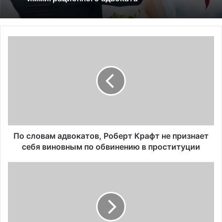
П
о
с
л
о
в
а
м
а
д
По словам адвокатов, Роберт Крафт не признает
в
себя виновным по обвинению в проституции
о
к
В
а
л
т
а
о
д
в
е
,
л