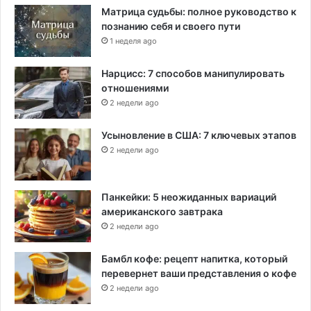
п
Матрица судьбы: полное руководство к
а
познанию себя и своего пути
с
1 неделя ago
и
б
Нарцисс: 7 способов манипулировать
о
отношениями
»
2 недели ago
Усыновление в США: 7 ключевых этапов
2 недели ago
Панкейки: 5 неожиданных вариаций
американского завтрака
2 недели ago
Бамбл кофе: рецепт напитка, который
перевернет ваши представления о кофе
2 недели ago