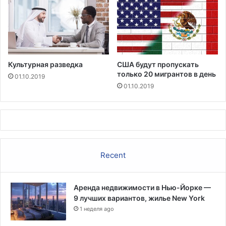
т
ю
в
в
о
п
в
р
а
о
н
с
Культурная разведка
США будут пропускать
и
только 20 мигрантов в день
т
я
01.10.2019
и
л
01.10.2019
т
у
у
ч
ц
ш
и
и
и
м
м
Recent
у
з
е
Аренда недвижимости в Нью-Йорке —
я
9 лучших вариантов, жилье New York
м
1 неделя ago
,
к