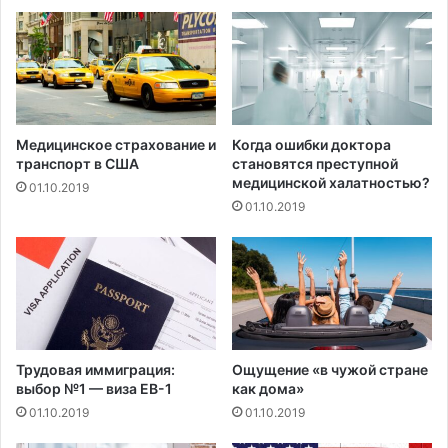
с
n
е
t
б
i
я
n
в
щ
и
е
н
д
Медицинское страхование и
Когда ошибки доктора
о
р
транспорт в США
становятся преступной
в
о
медицинской халатностью?
01.10.2019
н
с
01.10.2019
ы
д
м
е
п
л
о
а
о
л
б
и
в
п
и
о
Трудовая иммиграция:
Ощущение «в чужой стране
н
ж
выбор №1 — виза EB-1
как дома»
е
е
01.10.2019
01.10.2019
н
р
и