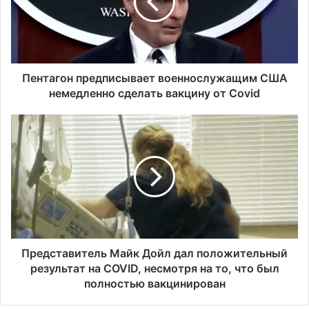
а
г
о
н
п
р
Пентагон предписывает военнослужащим США
е
немедленно сделать вакцину от Covid
д
п
П
и
р
с
е
ы
д
в
с
а
т
е
а
т
в
в
и
о
т
Представитель Майк Дойл дал положительный
е
е
результат на COVID, несмотря на то, что был
н
л
полностью вакцинирован
н
ь
о