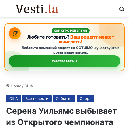
Menu
S
КОНКУРС РЕЦЕПТОВ
🏆
Любите готовить?
Ваш рецепт может
выиграть!
Добавьте домашний рецепт на GOTUIMO и участвуйте в
розыгрыше призов.
Участвовать →
Home
/
США
США
Все новости
События
Спорт
Серена Уильямс выбывает
из Открытого чемпионата