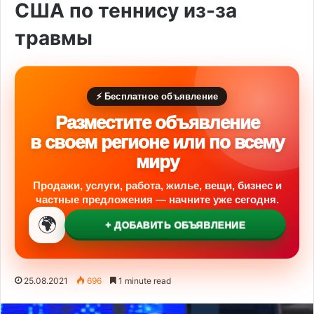
США по теннису из-за
травмы
⚡ Бесплатное объявление
Разместите объявление
в своем регионе или по всему
миру
Продажи, услуги, работа, жилье, вещи, бизнес и
частные предложения — начните уже сегодня.
🌍
+ ДОБАВИТЬ ОБЪЯВЛЕНИЕ
25.08.2021
696
1 minute read