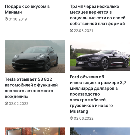
с
ы
Подарок со вкусом в
Трамп через несколько
д
й
Майами
месяцев вернется в
е
р
социальные сети со своей
01.10.2019
л
собственной платформой
е
а
з
22.03.2021
т
у
ь
л
в
ь
а
т
к
а
ц
т
и
н
Ford объявил об
Tesla отзывает 53 822
н
а
инвестициях в размере 3,7
автомобилей с функцией
у
C
миллиарда долларов в
«полного автономного
о
O
производство
вождения»
т
V
электромобилей,
02.02.2022
C
грузовиков и нового
I
Mustang
o
D
v
,
02.06.2022
i
н
d
е