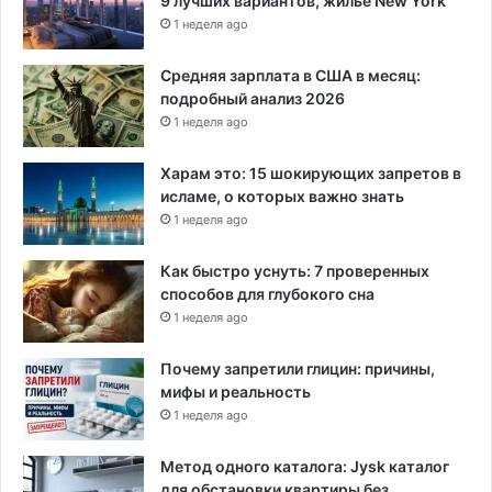
9 лучших вариантов, жилье New York
о
с
1 неделя ago
т
ь
Средняя зарплата в США в месяц:
ю
подробный анализ 2026
в
1 неделя ago
а
к
Харам это: 15 шокирующих запретов в
ц
исламе, о которых важно знать
и
1 неделя ago
н
и
Как быстро уснуть: 7 проверенных
р
способов для глубокого сна
о
1 неделя ago
в
а
Почему запретили глицин: причины,
н
мифы и реальность
1 неделя ago
Метод одного каталога: Jysk каталог
для обстановки квартиры без