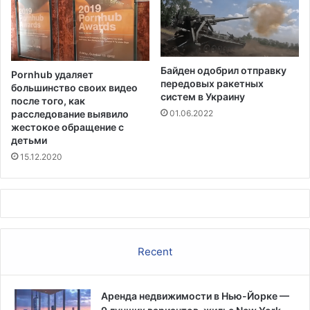
с
м
о
т
р
Байден одобрил отправку
Pornhub удаляет
я
передовых ракетных
большинство своих видео
н
систем в Украину
после того, как
а
расследование выявило
01.06.2022
т
жестокое обращение с
о
детьми
,
15.12.2020
ч
т
о
б
ы
л
Recent
п
о
л
Аренда недвижимости в Нью-Йорке —
н