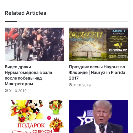
М
с
а
л
Related Articles
й
у
к
ж
Д
а
о
щ
й
и
л
м
д
С
а
Ш
л
Видео драки
Праздник весны Наурыз во
А
п
Нурмагомедова в зале
Флориде | Nauryz in Florida
н
о
после победы над
2017
е
л
Макгрегором‍
01.10.2019
м
о
01.10.2019
е
ж
д
и
л
т
е
е
н
л
н
ь
о
н