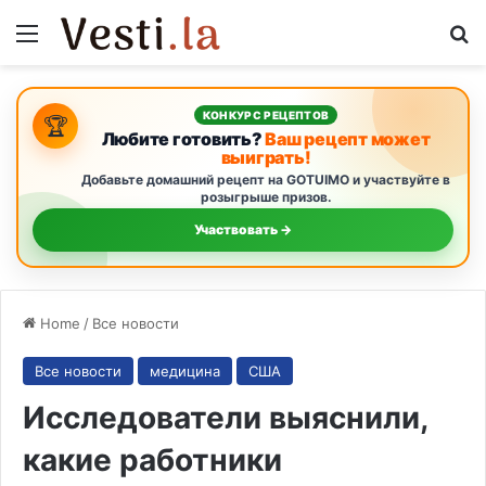
Menu
S
КОНКУРС РЕЦЕПТОВ
🏆
Любите готовить?
Ваш рецепт может
выиграть!
Добавьте домашний рецепт на GOTUIMO и участвуйте в
розыгрыше призов.
Участвовать →
Home
/
Все новости
Все новости
медицина
США
Исследователи выяснили,
какие работники