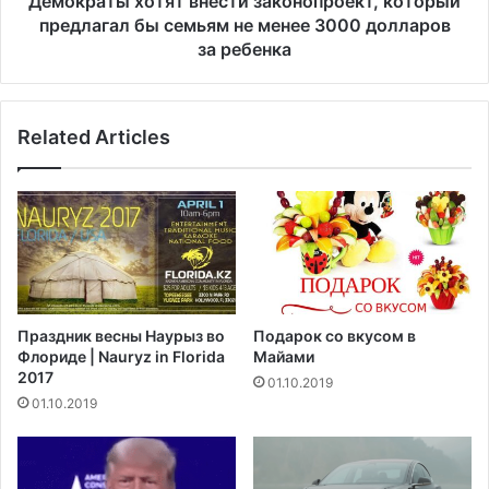
Демократы хотят внести законопроект, который
о
о
предлагал бы семьям не менее 3000 долларов
р
т
за ребенка
а
я
ж
т
и
в
в
Related Articles
н
а
е
е
с
т
т
п
и
р
з
а
а
в
к
и
о
Праздник весны Наурыз во
Подарок со вкусом в
л
н
Флориде | Nauryz in Florida
Майами
о
о
2017
01.10.2019
Т
п
01.10.2019
р
р
а
о
м
е
п
к