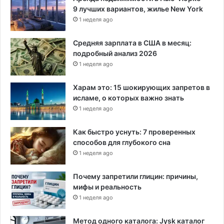
9 лучших вариантов, жилье New York
о
1 неделя ago
в
з
а
Средняя зарплата в США в месяц:
р
подробный анализ 2026
е
1 неделя ago
б
е
Харам это: 15 шокирующих запретов в
н
исламе, о которых важно знать
к
1 неделя ago
а
Как быстро уснуть: 7 проверенных
способов для глубокого сна
1 неделя ago
Почему запретили глицин: причины,
мифы и реальность
1 неделя ago
Метод одного каталога: Jysk каталог