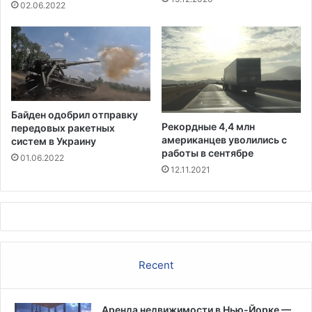
н
е
02.06.2022
и
м
ж
ь
е
я
н
м
и
н
я
е
ц
м
Байден одобрил отправку
е
е
Рекордные 4,4 млн
передовых ракетных
н
н
американцев уволились с
систем в Украину
н
е
работы в сентябре
01.06.2022
а
е
12.11.2021
и
3
н
0
с
0
у
0
л
д
и
о
Recent
н
л
л
а
Аренда недвижимости в Нью-Йорке —
р