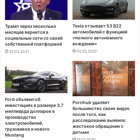
а
т
,
,
п
к
р
о
Tesla отзывает 53 822
Трамп через несколько
е
т
автомобилей с функцией
месяцев вернется в
д
о
«полного автономного
социальные сети со своей
н
р
вождения»
собственной платформой
а
ы
02.02.2022
22.03.2021
з
й
н
п
а
р
ч
е
е
д
н
л
н
а
Ford объявил об
о
Pornhub удаляет
г
инвестициях в размере 3,7
е
большинство своих видео
а
миллиарда долларов в
после того, как
д
л
производство
расследование выявило
л
б
электромобилей,
жестокое обращение с
я
ы
грузовиков и нового
детьми
с
Mustang
с
15.12.2020