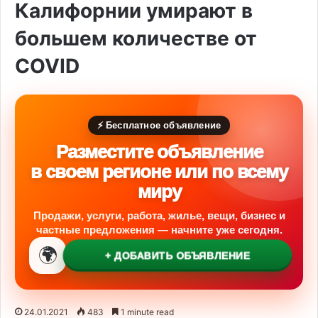
Калифорнии умирают в
большем количестве от
COVID
⚡ Бесплатное объявление
Разместите объявление
в своем регионе или по всему
миру
Продажи, услуги, работа, жилье, вещи, бизнес и
частные предложения — начните уже сегодня.
🌍
+ ДОБАВИТЬ ОБЪЯВЛЕНИЕ
24.01.2021
483
1 minute read