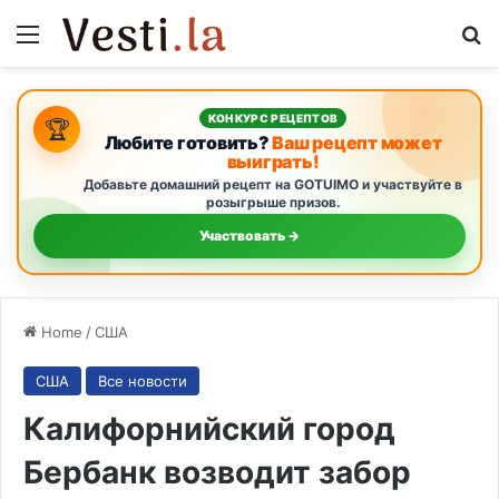
Menu
S
КОНКУРС РЕЦЕПТОВ
🏆
Любите готовить?
Ваш рецепт может
выиграть!
Добавьте домашний рецепт на GOTUIMO и участвуйте в
розыгрыше призов.
Участвовать →
Home
/
США
США
Все новости
Калифорнийский город
Бербанк возводит забор