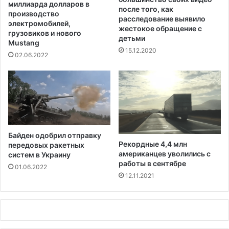
т
миллиарда долларов в
после того, как
а
производство
расследование выявило
электромобилей,
жестокое обращение с
грузовиков и нового
детьми
Mustang
15.12.2020
02.06.2022
Байден одобрил отправку
Рекордные 4,4 млн
передовых ракетных
американцев уволились с
систем в Украину
работы в сентябре
01.06.2022
12.11.2021