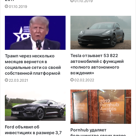
01.10.2019
з
01.10.2019
о
б
н
о
в
я
т
с
Tesla отзывает 53 822
Трамп через несколько
я
автомобилей с функцией
месяцев вернется в
к
«полного автономного
социальные сети со своей
вождения»
с
собственной платформой
е
02.02.2022
22.03.2021
р
е
д
и
н
е
л
Ford объявил об
Pornhub удаляет
е
инвестициях в размере 3,7
большинство своих видео