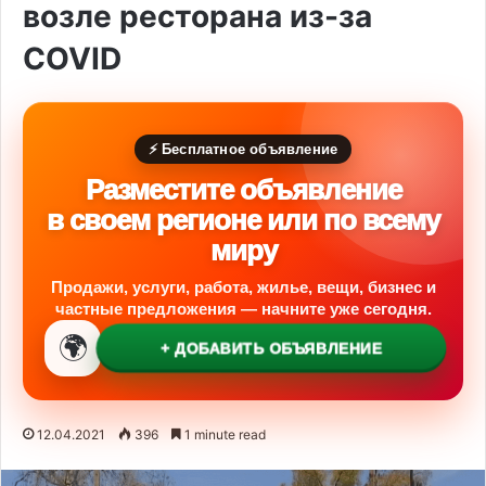
возле ресторана из-за
COVID
⚡ Бесплатное объявление
Разместите объявление
в своем регионе или по всему
миру
Продажи, услуги, работа, жилье, вещи, бизнес и
частные предложения — начните уже сегодня.
🌍
+ ДОБАВИТЬ ОБЪЯВЛЕНИЕ
12.04.2021
396
1 minute read