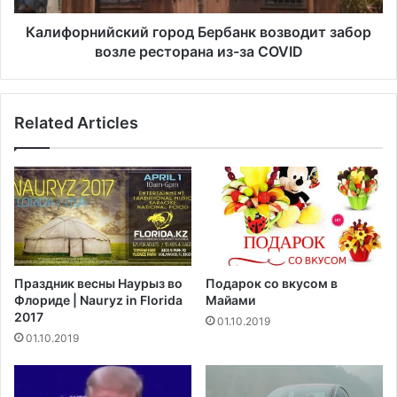
,
и
ч
й
Калифорнийский город Бербанк возводит забор
т
с
возле ресторана из-за COVID
о
к
у
и
х
й
о
Related Articles
г
д
о
С
р
Ш
о
А
д
и
Б
з
е
А
р
ф
б
Праздник весны Наурыз во
Подарок со вкусом в
г
а
Флориде | Nauryz in Florida
Майами
а
н
2017
01.10.2019
н
к
01.10.2019
и
в
с
о
т
з