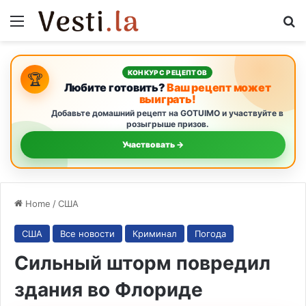
Menu
S
КОНКУРС РЕЦЕПТОВ
🏆
Любите готовить?
Ваш рецепт может
выиграть!
Добавьте домашний рецепт на GOTUIMO и участвуйте в
розыгрыше призов.
Участвовать →
Home
/
США
США
Все новости
Криминал
Погода
Сильный шторм повредил
здания во Флориде