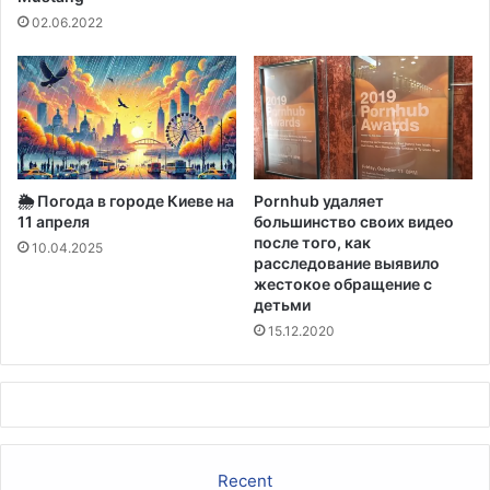
р
н
02.06.2022
о
а
з
и
у
з
п
-
р
з
о
а
г
C
🌦️ Погода в городе Киеве на
Pornhub удаляет
р
O
11 апреля
большинство своих видео
е
V
после того, как
с
10.04.2025
I
расследование выявило
с
D
жестокое обращение с
в
детьми
о
15.12.2020
б
л
а
с
т
и
п
Recent