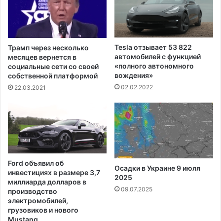
а
в
н
о
а
д
м
и
о
т
Tesla отзывает 53 822
Трамп через несколько
ж
з
автомобилей с функцией
месяцев вернется в
е
а
«полного автономного
социальные сети со своей
т
вождения»
б
собственной платформой
п
о
02.02.2022
22.03.2021
о
р
с
в
т
о
а
з
в
л
и
е
т
р
Ford объявил об
ь
Осадки в Украине 9 июля
е
инвестициях в размере 3,7
2025
п
с
миллиарда долларов в
о
т
09.07.2025
производство
д
о
электромобилей,
у
грузовиков и нового
р
г
Mustang
а