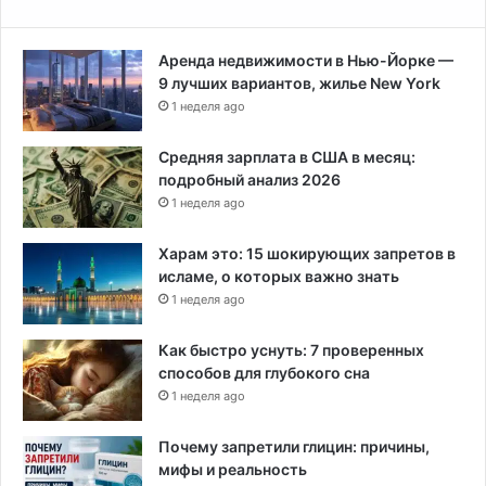
р
а
в
Аренда недвижимости в Нью-Йорке —
ж
9 лучших вариантов, жилье New York
е
1 неделя ago
н
щ
Средняя зарплата в США в месяц:
и
подробный анализ 2026
н
1 неделя ago
Харам это: 15 шокирующих запретов в
исламе, о которых важно знать
1 неделя ago
Как быстро уснуть: 7 проверенных
способов для глубокого сна
1 неделя ago
Почему запретили глицин: причины,
мифы и реальность