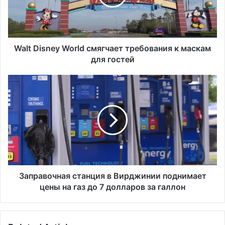
i
s
n
e
y
Walt Disney World смягчает требования к маскам
W
для гостей
o
r
З
l
а
d
п
с
р
м
а
я
в
г
о
ч
ч
а
н
е
а
Заправочная станция в Вирджинии поднимает
т
я
цены на газ до 7 долларов за галлон
т
с
р
т
е
а