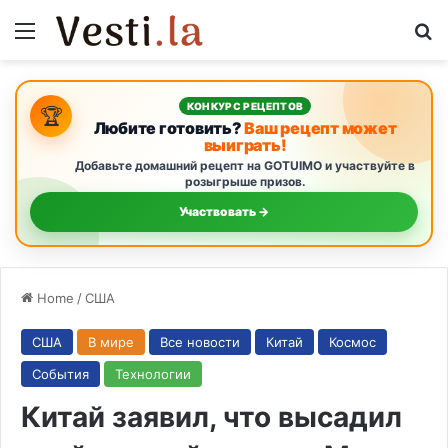
Menu
S
КОНКУРС РЕЦЕПТОВ
🏆
Любите готовить?
Ваш рецепт может
выиграть!
Добавьте домашний рецепт на GOTUIMO и участвуйте в
розыгрыше призов.
Участвовать →
Home
/
США
США
В мире
Все новости
Китай
Космос
События
Технологии
Китай заявил, что высадил