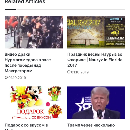
Related Articles
б
н
о
ц
в
и
а
я
н
в
и
В
я
и
к
р
м
д
Видео драки
Праздник весны Наурыз во
а
ж
Нурмагомедова в зале
Флориде | Nauryz in Florida
с
и
после победы над
2017
к
н
Макгрегором‍
01.10.2019
а
и
01.10.2019
м
и
д
п
л
о
я
д
г
н
о
и
с
м
т
а
Подарок со вкусом в
Трамп через несколько
е
е