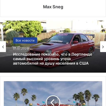
Max Sneg
Реклама
Все новости
29.06.2025
Многофункциональное устройство: всё,
01.07.2026
что нужно знать о принтерах МФУ
W
Исследование показало, что в Портленде
a
самый высокий уровень угона
l
автомобилей на душу населения в США
t
D