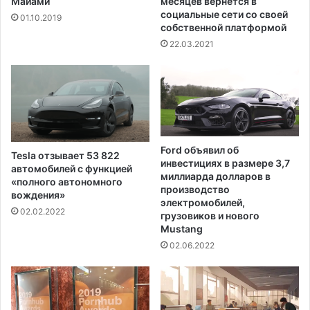
Майами
месяцев вернется в
й
т
социальные сети со своей
01.10.2019
собственной платформой
ц
е
22.03.2021
н
ы
н
а
г
а
з
Ford объявил об
Tesla отзывает 53 822
д
инвестициях в размере 3,7
автомобилей с функцией
о
миллиарда долларов в
«полного автономного
7
производство
вождения»
электромобилей,
д
02.02.2022
грузовиков и нового
о
Mustang
л
02.06.2022
л
а
р
о
в