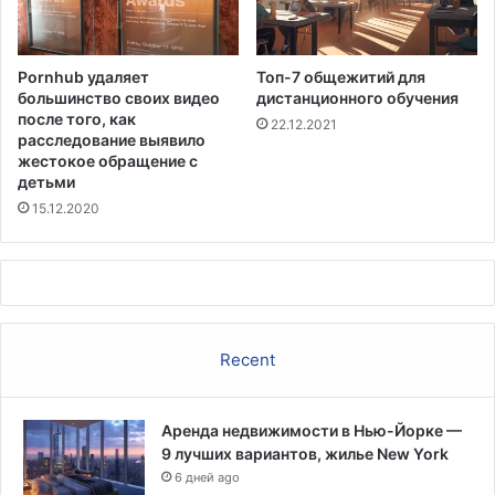
з
а
г
Pornhub удаляет
Топ-7 общежитий для
а
большинство своих видео
дистанционного обучения
л
после того, как
22.12.2021
л
расследование выявило
о
жестокое обращение с
н
детьми
15.12.2020
Recent
Аренда недвижимости в Нью-Йорке —
9 лучших вариантов, жилье New York
6 дней ago