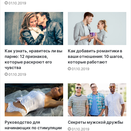
01.10.2019
к
а
ж
е
т
о
в
а
Как узнать, нравитесь ли вы
Как добавить романтики в
ш
парню: 12 признаков,
ваши отношения: 10 шагов,
е
которые раскроют его
которые работают
м
чувства
01.10.2019
о
01.10.2019
т
н
о
ш
е
н
и
и
Руководство для
Секреты мужской дружбы
начинающих по стимуляции
к
01.10.2019