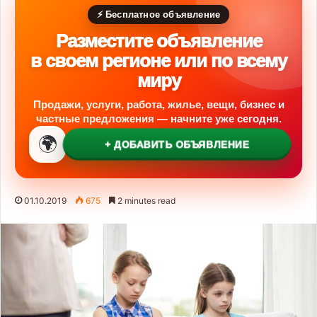
⚡ Бесплатное объявление
Разместите объявление
в своем регионе или по всему
миру
Продажи, услуги, работа, жилье, вещи, бизнес и
частные предложения — начните уже сегодня.
🌍
+ ДОБАВИТЬ ОБЪЯВЛЕНИЕ
01.10.2019
675
2 minutes read