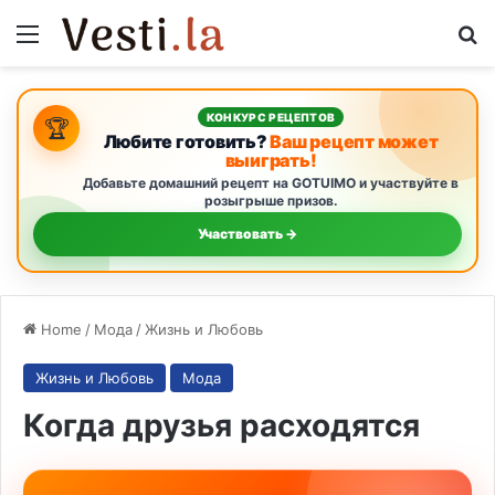
Menu
S
КОНКУРС РЕЦЕПТОВ
🏆
Любите готовить?
Ваш рецепт может
выиграть!
Добавьте домашний рецепт на GOTUIMO и участвуйте в
розыгрыше призов.
Участвовать →
Home
/
Мода
/
Жизнь и Любовь
Жизнь и Любовь
Мода
Когда друзья расходятся