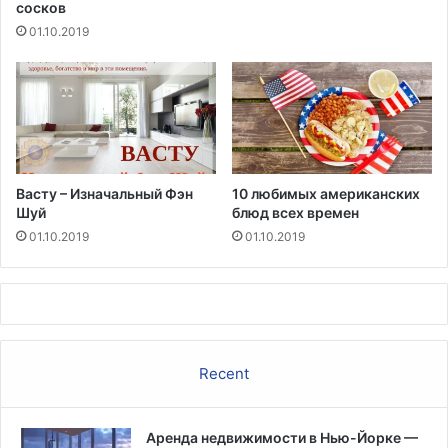
сосков
л
ю
01.10.2019
б
в
и
Васту – Изначальный Фэн
10 любимых американских
Шуй
блюд всех времен
01.10.2019
01.10.2019
Recent
Аренда недвижимости в Нью-Йорке —