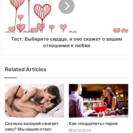
в
т
о
:
р
В
я
ы
щ
б
е
е
г
р
Тест: Выберите сердце, и оно скажет о вашем
о
и
отношении к любви
м
т
у
е
ж
с
Related Articles
ч
е
и
р
н
д
у
ц
е
,
и
о
н
Сколько калорий сжигает
Как «подцепить» парня
о
секс? Мы нашли ответ
01.10.2019
с