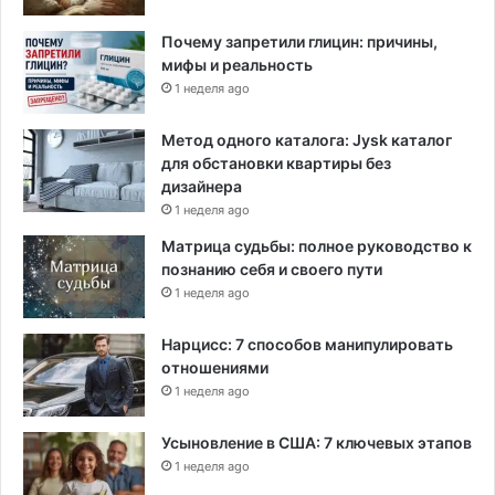
б
Почему запретили глицин: причины,
ы
мифы и реальность
с
1 неделя ago
п
о
г
Метод одного каталога: Jysk каталог
р
для обстановки квартиры без
а
дизайнера
н
1 неделя ago
и
Матрица судьбы: полное руководство к
ч
познанию себя и своего пути
н
1 неделя ago
ы
м
Нарцисс: 7 способов манипулировать
к
отношениями
р
и
1 неделя ago
з
и
Усыновление в США: 7 ключевых этапов
с
1 неделя ago
о