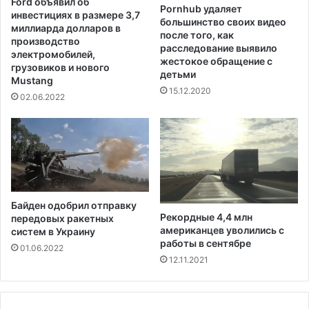
Ford объявил об
о
т
Pornhub удаляет
инвестициях в размере 3,7
м
большинство своих видео
а
миллиарда долларов в
после того, как
р
и
производство
расследование выявило
о
в
электромобилей,
жестокое обращение с
з
а
грузовиков и нового
детьми
о
Mustang
т
15.12.2020
в
ь
02.06.2022
о
н
м
а
п
у
л
в
о
е
т
л
у
и
Байден одобрил отправку
ч
Рекордные 4,4 млн
передовых ракетных
е
американцев уволились с
систем в Украину
н
работы в сентябре
01.06.2022
и
12.11.2021
и
ф
е