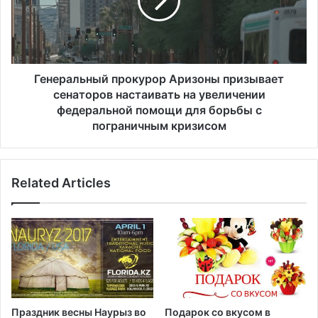
б
р
е
а
р
л
е
ь
г
н
о
ы
Генеральный прокурор Аризоны призывает
в
й
сенаторов настаивать на увеличении
А
п
федеральной помощи для борьбы с
л
р
пограничным кризисом
я
о
с
к
к
у
и
Related Articles
р
с
о
п
р
а
А
с
р
а
и
е
з
т
о
3
н
Праздник весны Наурыз во
Подарок со вкусом в
ч
ы