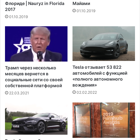
Флориде | Nauryz in Florida
Майами
е
п
2017
01.10.2019
л
р
01.10.2019
о
и
в
з
е
ы
к
в
и
а
2
е
с
т
о
с
Tesla отзывает 53 822
Трамп через несколько
б
е
автомобилей с функцией
месяцев вернется в
а
н
«полного автономного
социальные сети со своей
к
а
вождения»
собственной платформой
н
т
02.02.2022
22.03.2021
а
о
н
р
а
о
д
в
у
н
в
а
н
с