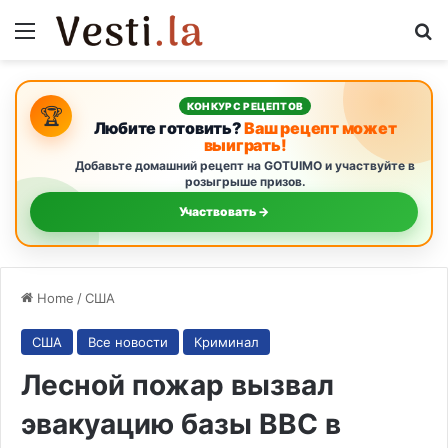
Menu
S
КОНКУРС РЕЦЕПТОВ
🏆
Любите готовить?
Ваш рецепт может
выиграть!
Добавьте домашний рецепт на GOTUIMO и участвуйте в
розыгрыше призов.
Участвовать →
Home
/
США
США
Все новости
Криминал
Лесной пожар вызвал
эвакуацию базы ВВС в