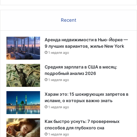
д
е
р
Recent
а
л
ь
Аренда недвижимости в Нью-Йорке —
н
9 лучших вариантов, жилье New York
о
й
1 неделя ago
п
о
Средняя зарплата в США в месяц:
м
подробный анализ 2026
о
1 неделя ago
щ
и
Харам это: 15 шокирующих запретов в
д
исламе, о которых важно знать
л
1 неделя ago
я
б
Как быстро уснуть: 7 проверенных
о
способов для глубокого сна
р
1 неделя ago
ь