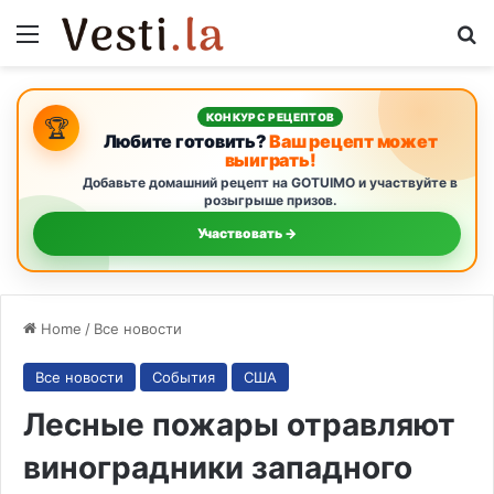
Menu
S
КОНКУРС РЕЦЕПТОВ
🏆
Любите готовить?
Ваш рецепт может
выиграть!
Добавьте домашний рецепт на GOTUIMO и участвуйте в
розыгрыше призов.
Участвовать →
Home
/
Все новости
Все новости
События
США
Лесные пожары отравляют
виноградники западного