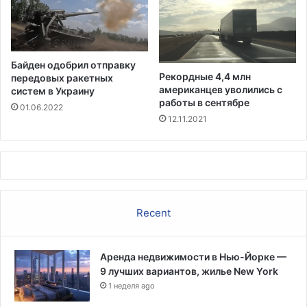
р
к
о
а
н
к
у
п
Байден одобрил отправку
т
а
Рекордные 4,4 млн
передовых ракетных
9
н
американцев уволились с
систем в Украину
0
д
работы в сентябре
01.06.2022
0
е
12.11.2021
0
м
р
и
а
я
б
о
о
с
т
л
Recent
н
а
и
б
к
н
о
Аренда недвижимости в Нью-Йорке —
е
в
9 лучших вариантов, жилье New York
т
в
1 неделя ago
у