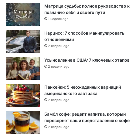
и
Матрица судьбы: полное руководство к
с
познанию себя и своего пути
а
1 неделя ago
Нарцисс: 7 способов манипулировать
отношениями
2 недели ago
Усыновление в США: 7 ключевых этапов
2 недели ago
Панкейки: 5 неожиданных вариаций
американского завтрака
2 недели ago
Бамбл кофе: рецепт напитка, который
перевернет ваши представления о кофе
2 недели ago