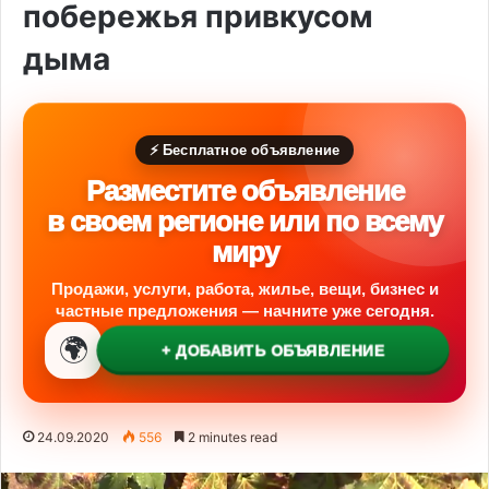
побережья привкусом
дыма
⚡ Бесплатное объявление
Разместите объявление
в своем регионе или по всему
миру
Продажи, услуги, работа, жилье, вещи, бизнес и
частные предложения — начните уже сегодня.
🌍
+ ДОБАВИТЬ ОБЪЯВЛЕНИЕ
24.09.2020
556
2 minutes read