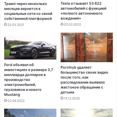
м
й
Tesla отзывает 53 822
Трамп через несколько
ы
р
автомобилей с функцией
месяцев вернется в
х
а
«полного автономного
социальные сети со своей
о
б
вождения»
собственной платформой
т
о
02.02.2022
22.03.2021
п
т
у
ы
с
,
к
д
а
а
х
ж
,
е
Ford объявил об
к
Pornhub удаляет
п
инвестициях в размере 3,7
о
большинство своих видео
о
миллиарда долларов в
после того, как
т
с
производство
расследование выявило
о
л
электромобилей,
жестокое обращение с
р
е
грузовиков и нового
детьми
ы
Mustang
т
15.12.2020
е
о
02.06.2022
з
г
а
о
т
,