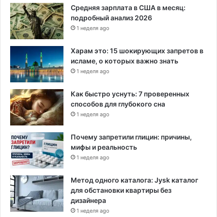
с
Средняя зарплата в США в месяц:
л
подробный анализ 2026
о
1 неделя ago
в
и
Харам это: 15 шокирующих запретов в
я
исламе, о которых важно знать
х
1 неделя ago
б
ю
Как быстро уснуть: 7 проверенных
д
способов для глубокого сна
ж
1 неделя ago
е
т
н
Почему запретили глицин: причины,
о
мифы и реальность
г
1 неделя ago
о
к
Метод одного каталога: Jysk каталог
р
для обстановки квартиры без
и
дизайнера
з
1 неделя ago