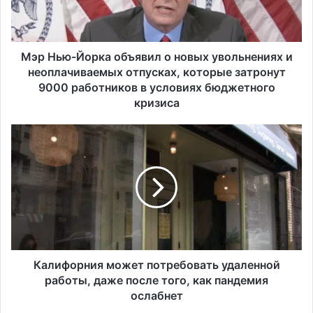
-
Й
о
р
Мэр Нью-Йорка объявил о новых увольнениях и
к
неоплачиваемых отпусках, которые затронут
а
9000 работников в условиях бюджетного
о
кризиса
б
ъ
К
я
а
в
л
и
и
л
ф
о
о
н
р
о
н
в
и
ы
я
Калифорния может потребовать удаленной
х
м
работы, даже после того, как пандемия
у
о
ослабнет
в
ж