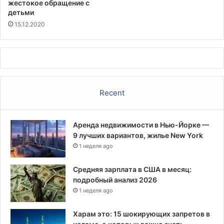
жестокое обращение с
в
детьми
е
15.12.2020
к
п
о
л
у
ч
Recent
и
л
и
Аренда недвижимости в Нью-Йорке —
р
9 лучших вариантов, жилье New York
а
н
1 неделя ago
е
н
Средняя зарплата в США в месяц:
и
подробный анализ 2026
я
1 неделя ago
Харам это: 15 шокирующих запретов в