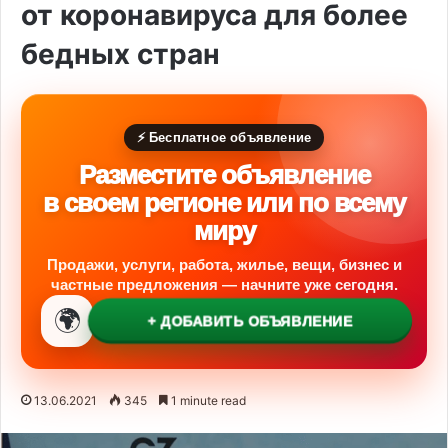
от коронавируса для более
бедных стран
⚡ Бесплатное объявление
Разместите объявление
в своем регионе или по всему
миру
Продажи, услуги, работа, жилье, вещи, бизнес и
частные предложения — начните уже сегодня.
🌍
+ ДОБАВИТЬ ОБЪЯВЛЕНИЕ
13.06.2021
345
1 minute read