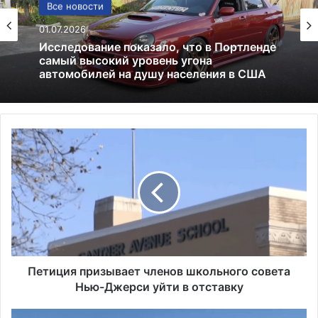
Политика
Все новости
24.06.2025
Россия больше не получит американских
01.07.2026
льгот: что это значит и к чему приведёт
П
Исследование показало, что в Портленде
е
самый высокий уровень угона
т
автомобилей на душу населения в США
и
ц
и
я
п
р
и
Петиция призывает членов школьного совета
з
Нью-Джерси уйти в отставку
ы
в
В