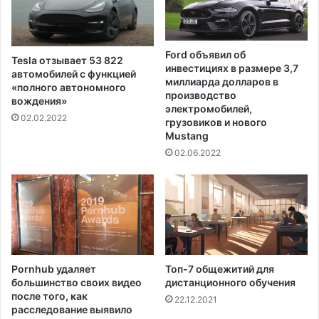
т
л
а
е
в
т
к
н
Ford объявил об
Tesla отзывает 53 822
у
и
инвестициях в размере 3,7
автомобилей с функцией
й
миллиарда долларов в
«полного автономного
м
производство
вождения»
у
электромобилей,
02.02.2022
грузовиков и нового
ж
Mustang
ч
и
02.06.2022
н
а
,
е
щ
е
5
Pornhub удаляет
Топ-7 общежитий для
ч
большинство своих видео
дистанционного обучения
е
после того, как
22.12.2021
л
расследование выявило
о