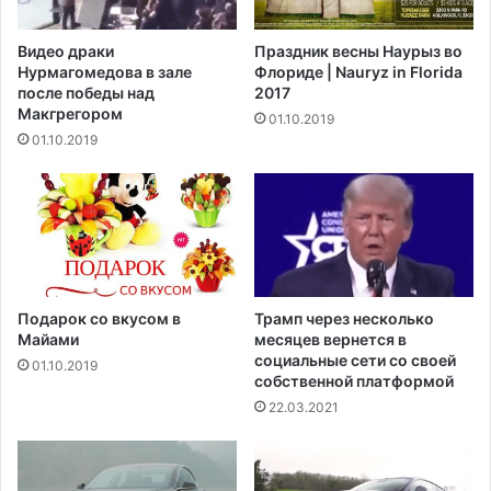
е
к
т
и
Видео драки
Праздник весны Наурыз во
а
в
Нурмагомедова в зале
Флориде | Nauryz in Florida
Н
Н
после победы над
2017
ь
ь
Макгрегором‍
01.10.2019
ю
ю
01.10.2019
-
-
Д
Д
ж
ж
е
е
р
р
с
с
и
и
у
п
Подарок со вкусом в
Трамп через несколько
й
о
Майами
месяцев вернется в
т
г
социальные сети со своей
01.10.2019
и
собственной платформой
и
в
б
22.03.2021
о
1
т
8
с
-