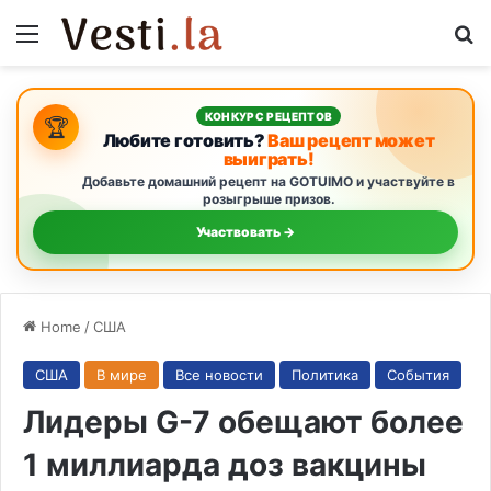
Menu
S
КОНКУРС РЕЦЕПТОВ
🏆
Любите готовить?
Ваш рецепт может
выиграть!
Добавьте домашний рецепт на GOTUIMO и участвуйте в
розыгрыше призов.
Участвовать →
Home
/
США
США
В мире
Все новости
Политика
События
Лидеры G-7 обещают более
1 миллиарда доз вакцины