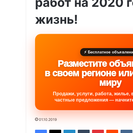
работ на 2020 
жизнь!
⚡ Бесплатное объявлен
Разместите объя
в своем регионе ил
миру
Продажи, услуги, работа, жилье, 
частные предложения — начните
01.10.2019
Facebook
X
LinkedIn
Tumblr
Pinterest
Reddit
VK