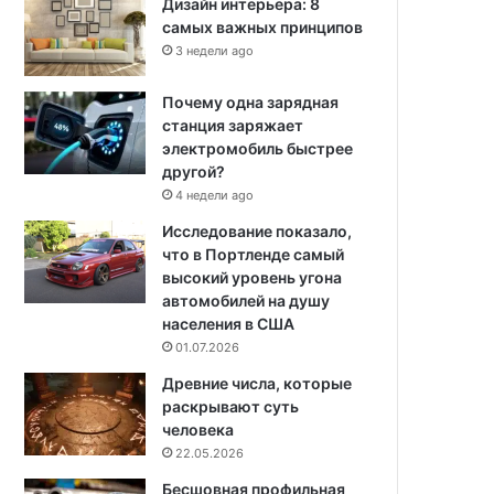
Дизайн интерьера: 8
самых важных принципов
3 недели ago
Почему одна зарядная
станция заряжает
электромобиль быстрее
другой?
4 недели ago
Исследование показало,
что в Портленде самый
высокий уровень угона
автомобилей на душу
населения в США
01.07.2026
Древние числа, которые
раскрывают суть
человека
22.05.2026
Бесшовная профильная