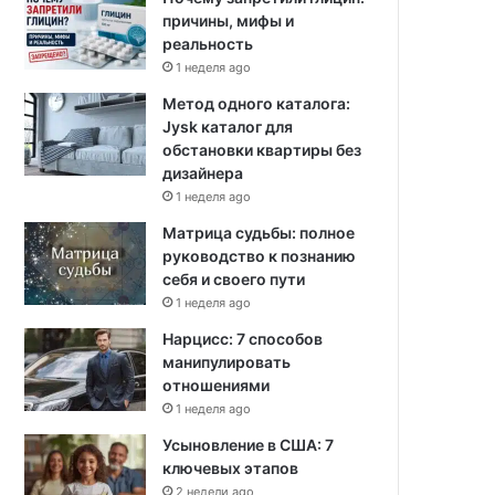
причины, мифы и
реальность
1 неделя ago
Метод одного каталога:
Jysk каталог для
обстановки квартиры без
дизайнера
1 неделя ago
Матрица судьбы: полное
руководство к познанию
себя и своего пути
1 неделя ago
Нарцисс: 7 способов
манипулировать
отношениями
1 неделя ago
Усыновление в США: 7
ключевых этапов
2 недели ago