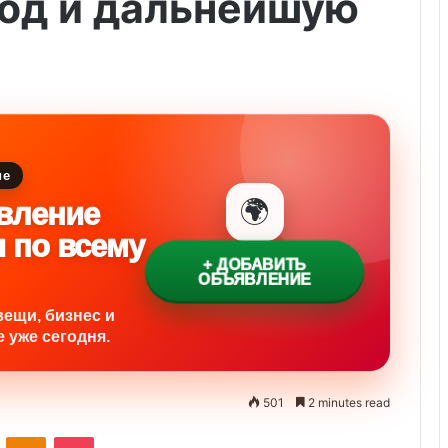
год и дальнейшую
ие
🌍
вление
и по всему
+ ДОБАВИТЬ
ОБЪЯВЛЕНИЕ
вещи, бизнес и
 уже сегодня.
501
2 minutes read
ontakte
Odnoklassniki
Pocket