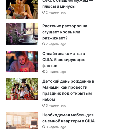
Секс с бывшим мужем —
плюсы и минусы
2 недели ago
Растение расторопша
сгущает кровь или
разжижает?
2 недели ago
Онлайн знакомства в
США: 5 шокирующих
фактов
2 недели ago
Детский день рождение в
Майами, как провести
праздник под открытым
небом
3 недели ago
Необходимая мебель для
съемной квартиры в США
3 недели ago