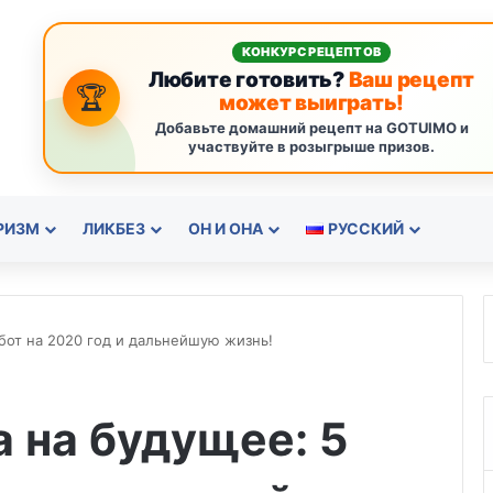
КОНКУРС РЕЦЕПТОВ
Любите готовить?
Ваш рецепт
🏆
может выиграть!
Добавьте домашний рецепт на GOTUIMO и
участвуйте в розыгрыше призов.
РИЗМ
ЛИКБЕЗ
ОН И ОНА
РУССКИЙ
бот на 2020 год и дальнейшую жизнь!
 на будущее: 5