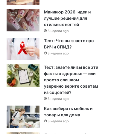
Маникюр 2026: идеи и
лучшие решения для
стильных ногтей
3 недели ago
Тест: Что вы знаете про
ВИЧ и СПИД?
3 недели ago
Тест: знаете ли вы все эти
факты о здоровье — или
просто слишком
уверенно верите советам
из соцсетей?
3 недели ago
Как выбирать мебель и
товары для дома
3 недели ago