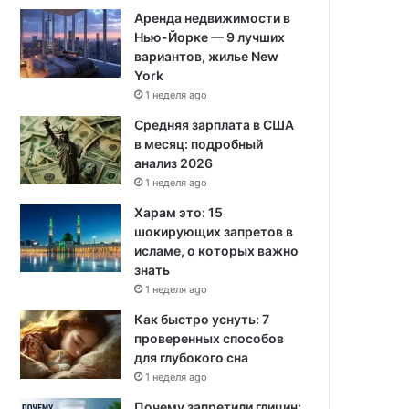
Аренда недвижимости в
Нью-Йорке — 9 лучших
вариантов, жилье New
York
1 неделя ago
Средняя зарплата в США
в месяц: подробный
анализ 2026
1 неделя ago
Харам это: 15
шокирующих запретов в
исламе, о которых важно
знать
1 неделя ago
Как быстро уснуть: 7
проверенных способов
для глубокого сна
1 неделя ago
Почему запретили глицин: