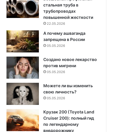
стальная труба в
трубопроводах
повышенной жесткости
22.05.2026
А почему ашваганда
запрещена в России
05.05.2026
Создано новое лекарство
против мигрени
05.05.2026
Можете ли вы изменить
свою личность?
05.05.2026
Крузак 200 (Toyota Land
Cruiser 200): полный гид
по легендарному
внедорожнику