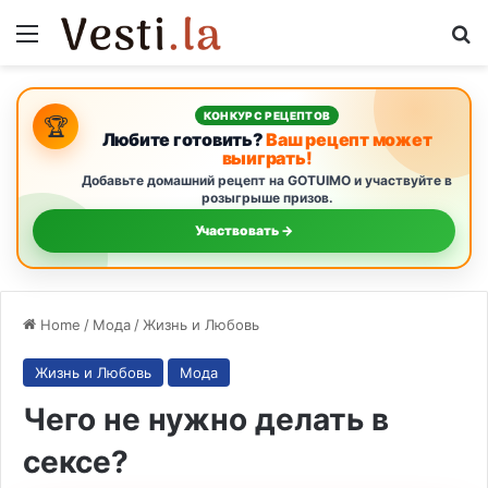
Menu
S
КОНКУРС РЕЦЕПТОВ
🏆
Любите готовить?
Ваш рецепт может
выиграть!
Добавьте домашний рецепт на GOTUIMO и участвуйте в
розыгрыше призов.
Участвовать →
Home
/
Мода
/
Жизнь и Любовь
Жизнь и Любовь
Мода
Чего не нужно делать в
сексе?