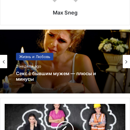
Max Sneg
Мода
3 недели ago
Жизнь и Любовь
Маникюр 2026: идеи и лучшие решения
2 недели ago
для стильных ногтей
Л
у
Секс с бывшим мужем — плюсы и
минусы
ч
ш