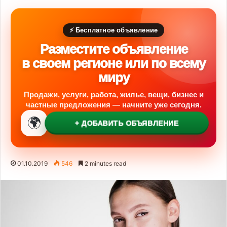
⚡ Бесплатное объявление
Разместите объявление
в своем регионе или по всему
миру
Продажи, услуги, работа, жилье, вещи, бизнес и
частные предложения — начните уже сегодня.
🌍
+ ДОБАВИТЬ ОБЪЯВЛЕНИЕ
01.10.2019
546
2 minutes read