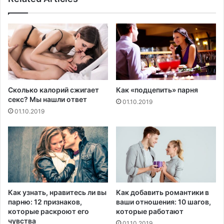
б
ы
о
м
т
б
н
и
а
з
2
н
0
е
2
с
Сколько калорий сжигает
Как «подцепить» парня
0
м
секс? Мы нашли ответ
01.10.2019
г
е
01.10.2019
о
н
д
о
и
м
д
а
л
ь
н
Как узнать, нравитесь ли вы
Как добавить романтики в
е
парню: 12 признаков,
ваши отношения: 10 шагов,
й
которые раскроют его
которые работают
ш
чувства
01.10.2019