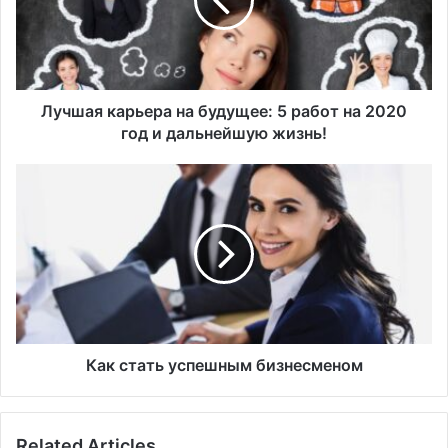
а
я
к
а
р
ь
Лучшая карьера на будущее: 5 работ на 2020
е
год и дальнейшую жизнь!
р
а
К
н
а
а
к
б
с
у
т
д
а
у
т
щ
ь
е
у
е
с
Как стать успешным бизнесменом
:
п
5
е
р
ш
Related Articles
а
н