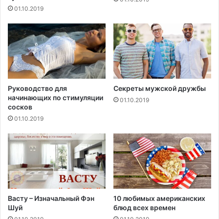
у
01.10.2019
ю
ж
и
з
н
ь
!
Руководство для
Секреты мужской дружбы
начинающих по стимуляции
01.10.2019
сосков
01.10.2019
Васту – Изначальный Фэн
10 любимых американских
Шуй
блюд всех времен