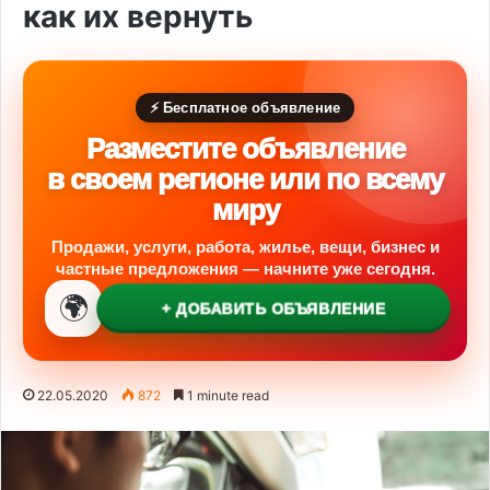
как их вернуть
⚡ Бесплатное объявление
Разместите объявление
в своем регионе или по всему
миру
Продажи, услуги, работа, жилье, вещи, бизнес и
частные предложения — начните уже сегодня.
🌍
+ ДОБАВИТЬ ОБЪЯВЛЕНИЕ
22.05.2020
872
1 minute read