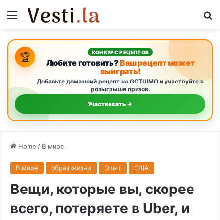
Menu
Se
КОНКУРС РЕЦЕПТОВ
🏆
Любите готовить?
Ваш рецепт может
выиграть!
Добавьте домашний рецепт на GOTUIMO и участвуйте в
розыгрыше призов.
Участвовать →
Home
/
В мире
В мире
образ жизни
Опыт
США
Вещи, которые вы, скорее
всего, потеряете в Uber, и