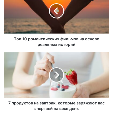
романтических
фильмов
на
основе
реальных
историй
Топ 10 романтических фильмов на основе
реальных историй
7
продуктов
на
завтрак,
которые
заряжают
вас
энергией
на
весь
7 продуктов на завтрак, которые заряжают вас
день
энергией на весь день