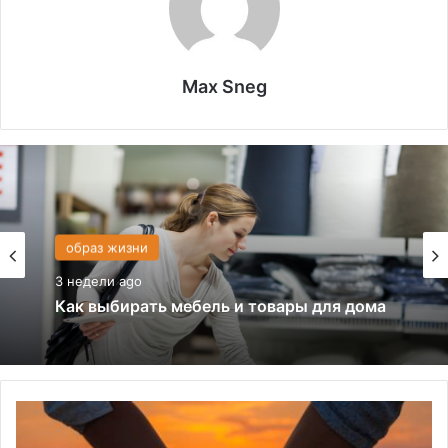
Max Sneg
образ жизни
3 недели ago
образ жизни
Дизайн интерьера: 8 самых важных
принципов
3 недели ago
Топ
10
Как выбирать мебель и товары для дома