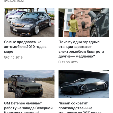
02.06.2022
д
о
в
о
г
о
р
Самые продаваемые
Почему одни зарядные
ы
автомобили 2019 года в
станции заряжают
н
мире
электромобиль быстро, а
к
другие — медленно?
01.10.2019
а
12.06.2025
GM Defense начинает
Nissan сократит
работу на заводе Северной
производственные
Каролины, который
мощности на 20% после