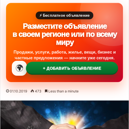
⚡ Бесплатное объявление
Разместите объявление
в своем регионе или по всему
миру
Продажи, услуги, работа, жилье, вещи, бизнес и
частные предложения — начните уже сегодня.
🌍
+ ДОБАВИТЬ ОБЪЯВЛЕНИЕ
01.10.2019
473
Less than a minute