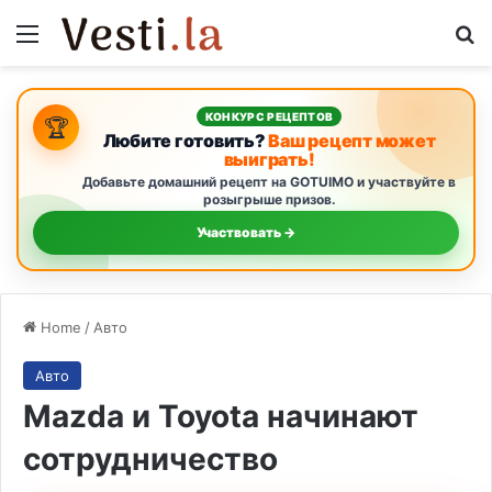
Menu
S
КОНКУРС РЕЦЕПТОВ
🏆
Любите готовить?
Ваш рецепт может
выиграть!
Добавьте домашний рецепт на GOTUIMO и участвуйте в
розыгрыше призов.
Участвовать →
Home
/
Авто
Авто
Mazda и Toyota начинают
сотрудничество