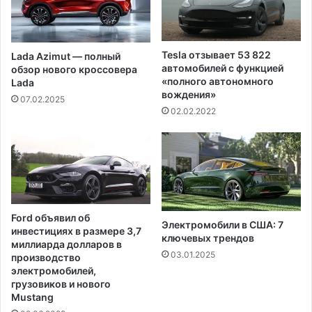
т
п
а
д
Tesla отзывает 53 822
Lada Azimut — полный
е
автомобилей с функцией
обзор нового кроссовера
н
«полного автономного
Lada
и
вождения»
07.02.2025
е
02.02.2022
р
о
с
с
и
й
с
Ford объявил об
к
Электромобили в США: 7
инвестициях в размере 3,7
о
ключевых трендов
миллиарда долларов в
г
03.01.2025
производство
о
электромобилей,
ф
грузовиков и нового
о
Mustang
н