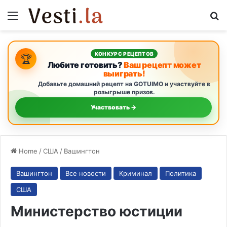
Menu
S
КОНКУРС РЕЦЕПТОВ
🏆
Любите готовить?
Ваш рецепт может
выиграть!
Добавьте домашний рецепт на GOTUIMO и участвуйте в
розыгрыше призов.
Участвовать →
Home
/
США
/
Вашингтон
Вашингтон
Все новости
Криминал
Политика
США
Министерство юстиции