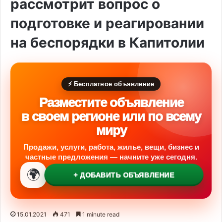
рассмотрит вопрос о
подготовке и реагировании
на беспорядки в Капитолии
⚡ Бесплатное объявление
Разместите объявление
в своем регионе или по всему
миру
Продажи, услуги, работа, жилье, вещи, бизнес и
частные предложения — начните уже сегодня.
🌍
+ ДОБАВИТЬ ОБЪЯВЛЕНИЕ
15.01.2021
471
1 minute read