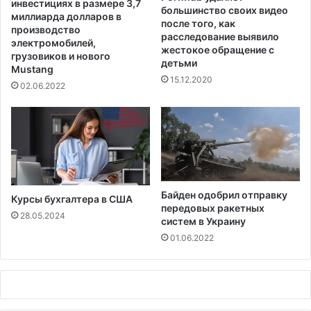
инвестициях в размере 3,7
с
большинство своих видео
ж
миллиарда долларов в
после того, как
е
е
производство
расследование выявило
о
т
электромобилей,
жестокое обращение с
б
с
грузовиков и нового
детьми
щ
Mustang
т
15.12.2020
у
а
02.06.2022
ю
т
э
ь
в
п
а
р
к
е
у
о
а
б
Байден одобрил отправку
Курсы бухгалтера в США
ц
л
передовых ракетных
и
а
28.05.2024
систем в Украину
ю
д
01.06.2022
а
ю
щ
и
м