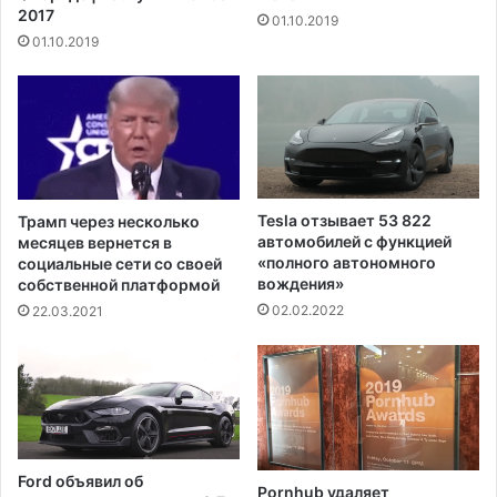
к
2017
01.10.2019
и
и
01.10.2019
2
й
5
ш
0
т
а
а
к
м
р
м
о
к
в
о
Tesla отзывает 53 822
Трамп через несколько
,
р
автомобилей с функцией
месяцев вернется в
ч
о
«полного автономного
социальные сети со своей
т
н
вождения»
собственной платформой
о
а
02.02.2022
22.03.2021
в
в
ы
и
з
р
в
у
а
с
л
а
о
м
Ford объявил об
в
Pornhub удаляет
о