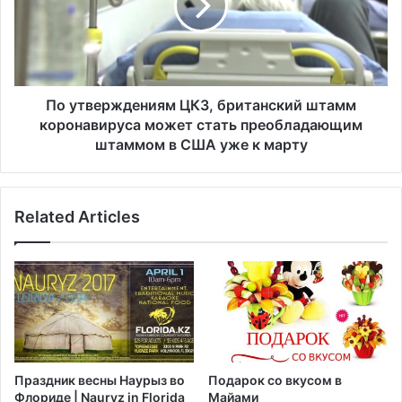
р
в
н
е
и
р
и
ж
р
д
а
е
По утверждениям ЦКЗ, британский штамм
з
н
коронавируса может стать преобладающим
г
и
штаммом в США уже к марту
о
я
р
м
е
Ц
л
Related Articles
К
с
З
я
,
н
б
а
р
п
и
л
т
о
а
щ
н
Праздник весны Наурыз во
Подарок со вкусом в
а
с
Флориде | Nauryz in Florida
Майами
д