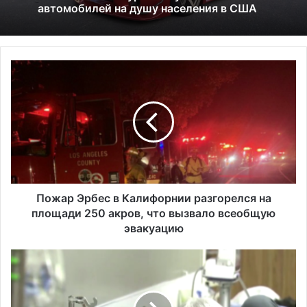
льгот: что это значит и к чему приведёт
П
Исследование показало, что в Портленде
о
самый высокий уровень угона
ж
автомобилей на душу населения в США
а
р
Э
р
б
е
с
Пожар Эрбес в Калифорнии разгорелся на
в
площади 250 акров, что вызвало всеобщую
К
эвакуацию
а
л
П
и
о
ф
у
о
т