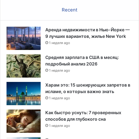
ш
Recent
т
а
м
м
Аренда недвижимости в Нью-Йорке —
о
9 лучших вариантов, жилье New York
м
1 неделя ago
в
С
Средняя зарплата в США в месяц:
Ш
подробный анализ 2026
А
1 неделя ago
у
ж
Харам это: 15 шокирующих запретов в
е
исламе, о которых важно знать
к
1 неделя ago
м
а
Как быстро уснуть: 7 проверенных
р
способов для глубокого сна
т
1 неделя ago
у