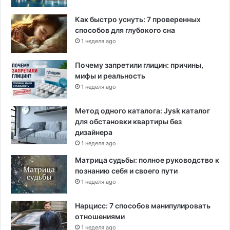
н
т
ы
Как быстро уснуть: 7 проверенных
с
х
способов для глубокого сна
к
а
1 неделя ago
и
н
е
о
м
Почему запретили глицин: причины,
м
а
мифы и реальность
а
т
1 неделя ago
л
е
и
р
я
Метод одного каталога: Jysk каталог
и
х
для обстановки квартиры без
а
дизайнера
л
1 неделя ago
ы
Матрица судьбы: полное руководство к
познанию себя и своего пути
1 неделя ago
Нарцисс: 7 способов манипулировать
отношениями
1 неделя ago