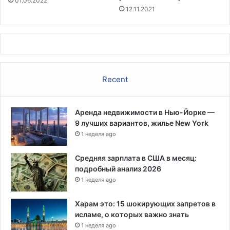
01.06.2022
б
в
12.11.2021
ы
о
л
е
и
п
о
о
б
к
н
р
Recent
а
ы
р
т
у
и
ж
Аренда недвижимости в Нью-Йорке —
е
е
9 лучших вариантов, жилье New York
п
н
1 неделя ago
р
ы
и
а
в
Средняя зарплата в США в месяц:
н
р
подробный анализ 2026
т
о
1 неделя ago
и
ж
с
д
Харам это: 15 шокирующих запретов в
е
е
исламе, о которых важно знать
м
н
1 неделя ago
и