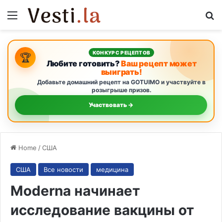
Menu
S
КОНКУРС РЕЦЕПТОВ
🏆
Любите готовить?
Ваш рецепт может
выиграть!
Добавьте домашний рецепт на GOTUIMO и участвуйте в
розыгрыше призов.
Участвовать →
Home
/
США
США
Все новости
медицина
Moderna начинает
исследование вакцины от