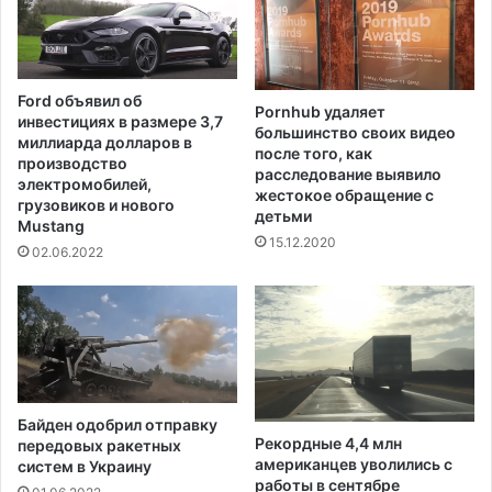
я
щ
д
и
о
й
м
о
Ford объявил об
с
Pornhub удаляет
б
инвестициях в размере 3,7
е
большинство своих видео
я
миллиарда долларов в
после того, как
г
з
производство
расследование выявило
о
а
электромобилей,
жестокое обращение с
р
т
грузовиков и нового
детьми
а
Mustang
е
15.12.2020
б
л
02.06.2022
о
ь
ч
н
и
о
м
е
м
с
е
т
с
р
Байден одобрил отправку
т
а
Рекордные 4,4 млн
передовых ракетных
о
х
американцев уволились с
систем в Украину
м
о
работы в сентябре