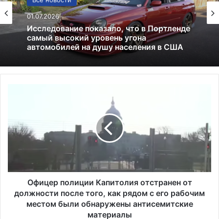
Лекарства и аптеки
Все новости
05.05.2026
01.07.2026
Глицин — это фейк или реальное
средство
О
Исследование показало, что в Портленде
самый высокий уровень угона
ф
автомобилей на душу населения в США
и
ц
е
р
п
о
л
и
Офицер полиции Капитолия отстранен от
ц
должности после того, как рядом с его рабочим
и
местом были обнаружены антисемитские
и
материалы