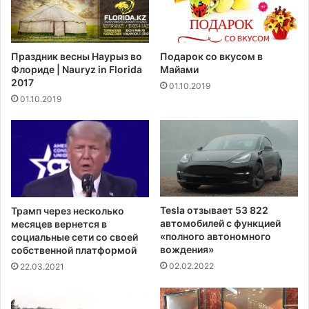
о
л
п
ж
р
н
о
Праздник весны Наурыз во
Подарок со вкусом в
о
е
Флориде | Nauryz in Florida
Майами
с
к
2017
01.10.2019
т
т
01.10.2019
и
,
п
п
о
р
с
е
л
д
е
у
т
с
о
м
Tesla отзывает 53 822
Трамп через несколько
г
а
автомобилей с функцией
месяцев вернется в
о
т
«полного автономного
социальные сети со своей
,
р
вождения»
собственной платформой
к
и
02.02.2022
22.03.2021
а
в
к
а
р
ю