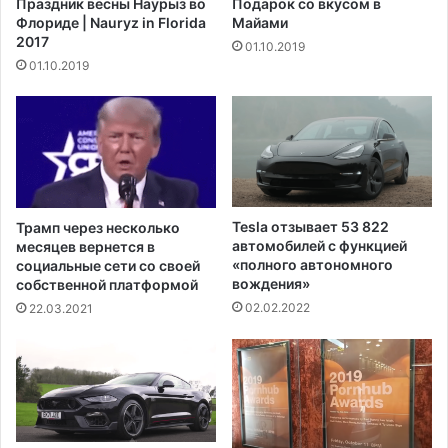
Праздник весны Наурыз во
Подарок со вкусом в
о
л
Флориде | Nauryz in Florida
Майами
в
е
2017
01.10.2019
а
т
01.10.2019
н
е
о
в
5
к
1
о
у
с
б
м
и
о
й
с
Tesla отзывает 53 822
Трамп через несколько
с
с
автомобилей с функцией
месяцев вернется в
т
п
«полного автономного
социальные сети со своей
в
вождения»
о
собственной платформой
о
л
02.02.2022
22.03.2021
-
н
с
о
а
с
м
т
ы
ь
й
ю