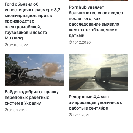
в
г
Ford объявил об
ы
Pornhub удаляет
р
инвестициях в размере 3,7
большинство своих видео
с
а
миллиарда долларов в
после того, как
о
ж
производство
расследование выявило
к
д
электромобилей,
жестокое обращение с
и
грузовиков и нового
а
детьми
й
Mustang
н
15.12.2020
п
с
02.06.2022
о
к
к
и
а
м
з
э
а
к
т
и
е
п
Байден одобрил отправку
л
а
Рекордные 4,4 млн
передовых ракетных
ь
ж
американцев уволились с
систем в Украину
з
е
работы в сентябре
01.06.2022
а
м
12.11.2021
п
о
с