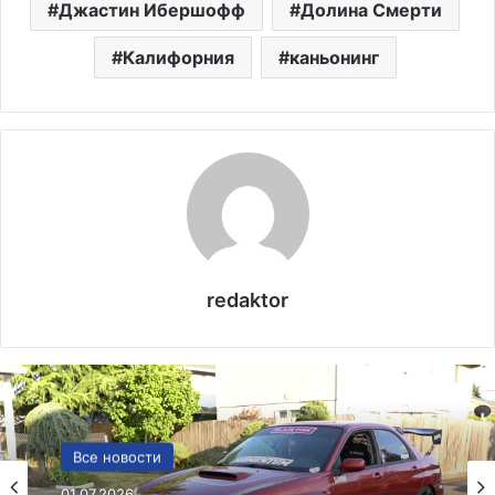
Джастин Ибершофф
Долина Смерти
Калифорния
каньонинг
redaktor
США