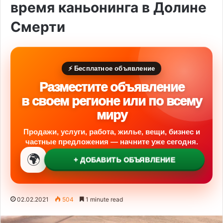
время каньонинга в Долине
Смерти
⚡ Бесплатное объявление
Разместите объявление
в своем регионе или по всему
миру
Продажи, услуги, работа, жилье, вещи, бизнес и
частные предложения — начните уже сегодня.
🌍
+ ДОБАВИТЬ ОБЪЯВЛЕНИЕ
02.02.2021
504
1 minute read