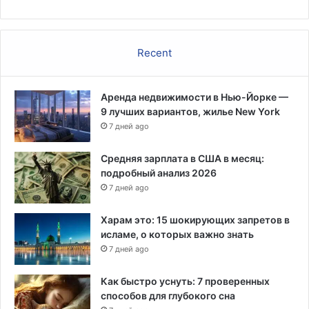
л
е
д
Recent
н
и
е
Аренда недвижимости в Нью-Йорке —
4
9 лучших вариантов, жилье New York
г
о
7 дней ago
д
а
Средняя зарплата в США в месяц:
подробный анализ 2026
7 дней ago
Харам это: 15 шокирующих запретов в
исламе, о которых важно знать
7 дней ago
Как быстро уснуть: 7 проверенных
способов для глубокого сна