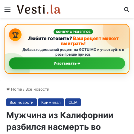
Menu
S
КОНКУРС РЕЦЕПТОВ
🏆
Любите готовить?
Ваш рецепт может
выиграть!
Добавьте домашний рецепт на GOTUIMO и участвуйте в
розыгрыше призов.
Участвовать →
Home
/
Все новости
Все новости
Криминал
США
Мужчина из Калифорнии
разбился насмерть во