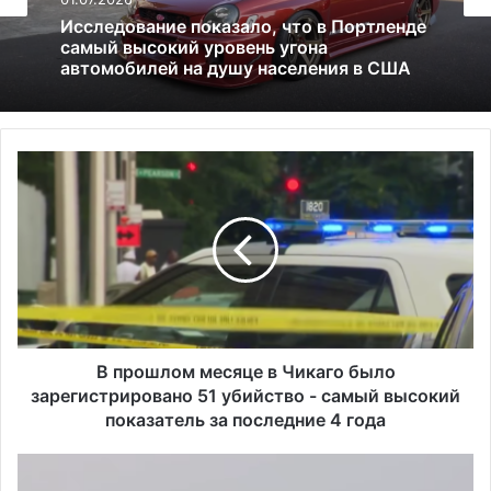
Все новости
13.06.2025
01.07.2026
Америка имеет огромный избыток сыра
В
Исследование показало, что в Портленде
п
самый высокий уровень угона
р
автомобилей на душу населения в США
о
ш
л
о
м
м
е
В прошлом месяце в Чикаго было
с
зарегистрировано 51 убийство - самый высокий
я
показатель за последние 4 года
ц
е
S
в
p