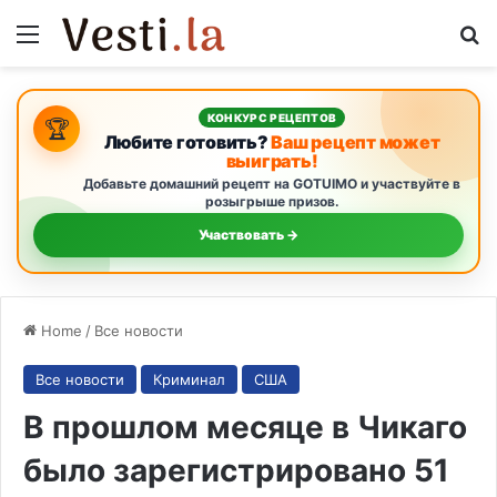
Menu
S
КОНКУРС РЕЦЕПТОВ
🏆
Любите готовить?
Ваш рецепт может
выиграть!
Добавьте домашний рецепт на GOTUIMO и участвуйте в
розыгрыше призов.
Участвовать →
Home
/
Все новости
Все новости
Криминал
США
В прошлом месяце в Чикаго
было зарегистрировано 51