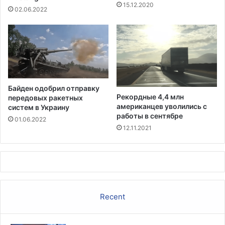
15.12.2020
о
а
02.06.2022
г
в
о
Д
э
о
к
л
р
и
а
н
н
е
Байден одобрил отправку
а
С
Рекордные 4,4 млн
передовых ракетных
м
американцев уволились с
систем в Украину
е
работы в сентябре
01.06.2022
р
12.11.2021
т
и
Recent