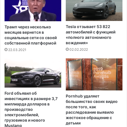
к
с
т
м
а
е
б
р
е
т
Tesla отзывает 53 822
Трамп через несколько
з
ь
автомобилей с функцией
месяцев вернется в
о
в
«полного автономного
социальные сети со своей
п
вождения»
о
собственной платформой
а
в
02.02.2022
22.03.2021
с
р
н
е
о
м
с
я
т
к
и
а
с
н
Ford объявил об
е
Pornhub удаляет
ь
инвестициях в размере 3,7
большинство своих видео
н
о
миллиарда долларов в
после того, как
с
н
производство
расследование выявило
о
и
электромобилей,
жестокое обращение с
р
грузовиков и нового
н
детьми
Mustang
н
г