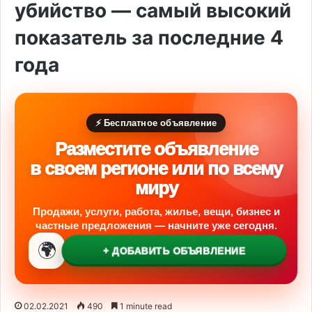
убийство — самый высокий
показатель за последние 4
года
⚡ Бесплатное объявление
Разместите объявление
в своем регионе или по всему
миру
Продажи, услуги, работа, жилье, вещи, бизнес и
частные предложения — начните уже сегодня.
🌍
+ ДОБАВИТЬ ОБЪЯВЛЕНИЕ
02.02.2021
490
1 minute read