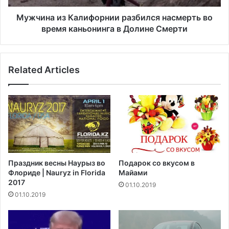
ч
з
а
К
Мужчина из Калифорнии разбился насмерть во
в
а
время каньонинга в Долине Смерти
т
л
о
и
м
ф
Related Articles
о
о
б
р
и
н
л
и
е
и
й
р
и
а
з
з
-
б
Праздник весны Наурыз во
Подарок со вкусом в
з
и
Флориде | Nauryz in Florida
Майами
а
л
2017
01.10.2019
д
с
01.10.2019
е
я
ф
н
е
а