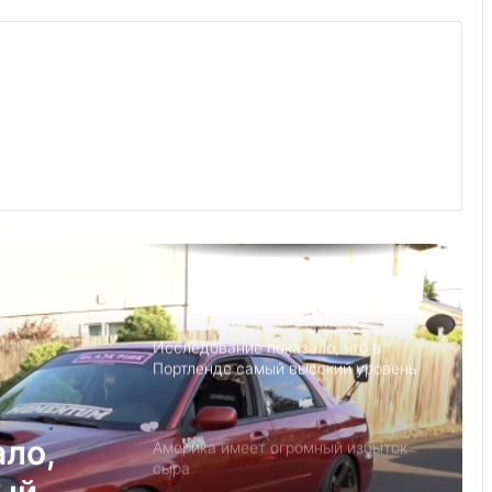
Выступление министра финансов
Джанет Л. Йеллен в Суниве в
Норкроссе, Джорджия
Что если, Трамп снова станет
президентом США?
Детский день рождение в Майами,
как провести праздник под
открытым небом
Исследование показало, что в
Портленде самый высокий уровень
угона автомобилей на душу
населения в США
ало,
Америка имеет огромный избыток
сыра