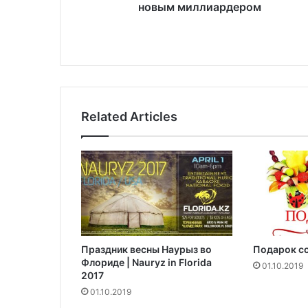
я
новым миллиардером
н
о
ф
и
ц
и
а
Related Articles
л
ь
н
о
с
т
а
л
а
Праздник весны Наурыз во
Подарок со
н
Флориде | Nauryz in Florida
о
01.10.2019
2017
в
01.10.2019
ы