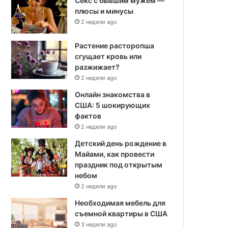
Секс с бывшим мужем —
плюсы и минусы
2 недели ago
Растение расторопша
сгущает кровь или
разжижает?
2 недели ago
Онлайн знакомства в
США: 5 шокирующих
фактов
2 недели ago
Детский день рождение в
Майами, как провести
праздник под открытым
небом
2 недели ago
Необходимая мебель для
съемной квартиры в США
3 недели ago