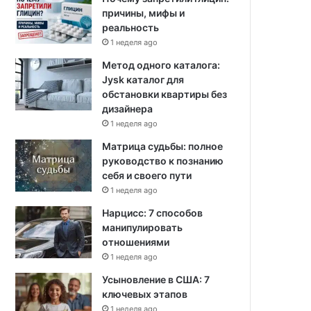
причины, мифы и
реальность
1 неделя ago
Метод одного каталога:
Jysk каталог для
обстановки квартиры без
дизайнера
1 неделя ago
Матрица судьбы: полное
руководство к познанию
себя и своего пути
1 неделя ago
Нарцисс: 7 способов
манипулировать
отношениями
1 неделя ago
Усыновление в США: 7
ключевых этапов
1 неделя ago