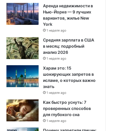
Аренда недвижимости в
Нью-Йорке — 9 лучших
вариантов, жилье New
York
1 неделя ago
Средняя зарплата в США
в месяц: подробный
анализ 2026
1 неделя ago
Харам это: 15
шокирующих запретов в
исламе, о которых важно
знать
1 неделя ago
Как быстро уснуть: 7
проверенных способов
для глубокого сна
1 неделя ago
Почему запретили глицин: