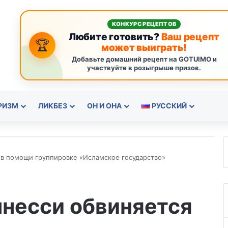
КОНКУРС РЕЦЕПТОВ
Любите готовить?
Ваш рецепт
🏆
может выиграть!
Добавьте домашний рецепт на GOTUIMO и
участвуйте в розыгрыше призов.
РИЗМ
ЛИКБЕЗ
ОН И ОНА
РУССКИЙ
 в помощи группировке «Исламское государство»
ннесси обвиняется