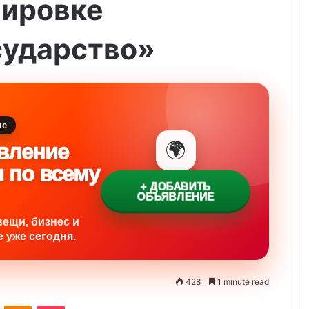
пировке
сударство»
ие
🌍
вление
и по всему
+ ДОБАВИТЬ
ОБЪЯВЛЕНИЕ
вещи, бизнес и
 уже сегодня.
428
1 minute read
ontakte
Odnoklassniki
Pocket