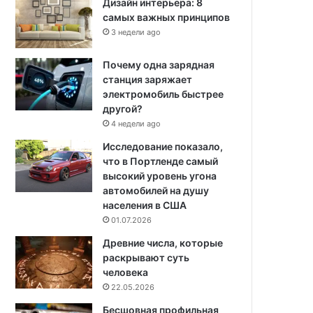
Дизайн интерьера: 8
самых важных принципов
3 недели ago
Почему одна зарядная
станция заряжает
электромобиль быстрее
другой?
4 недели ago
Исследование показало,
что в Портленде самый
высокий уровень угона
автомобилей на душу
населения в США
01.07.2026
Древние числа, которые
раскрывают суть
человека
22.05.2026
Бесшовная профильная