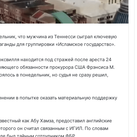
ельник, что мужчина из Теннесси сыграл ключевую
аганды для группировки «Исламское государство».
ксвилля находится под стражей после ареста 24
лняющего обязанности прокурора США Фрэнсиса М.
оялось в понедельник, но судья не сразу решил,
инении в попытке оказать материальную поддержку
звестный как Абу Хамза, предоставил английские
торого он считал связанным с ИГИЛ. По словам
еле был тайным сотрудником ФБР.