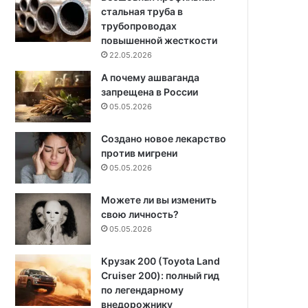
стальная труба в
трубопроводах
повышенной жесткости
22.05.2026
А почему ашваганда
запрещена в России
05.05.2026
Создано новое лекарство
против мигрени
05.05.2026
Можете ли вы изменить
свою личность?
05.05.2026
Крузак 200 (Toyota Land
Cruiser 200): полный гид
по легендарному
внедорожнику