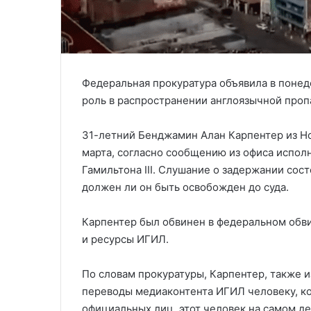
Федеральная прокуратура объявила в понед
роль в распространении англоязычной проп
31-летний Бенджамин Алан Карпентер из Но
марта, согласно сообщению из офиса испо
Гамильтона III. Слушание о задержании сост
должен ли он быть освобожден до суда.
Карпентер был обвинен в федеральном обв
и ресурсы ИГИЛ.
По словам прокуратуры, Карпентер, также и
переводы медиаконтента ИГИЛ человеку, ко
официальных лиц, этот человек на самом д