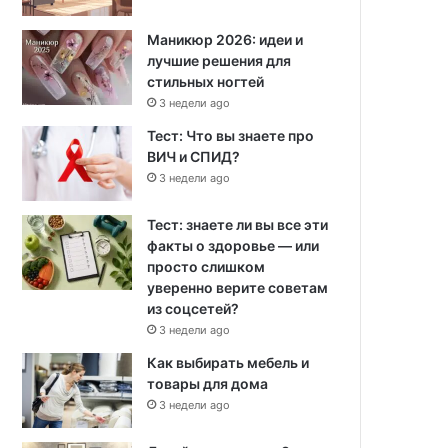
Маникюр 2026: идеи и
лучшие решения для
стильных ногтей
3 недели ago
Тест: Что вы знаете про
ВИЧ и СПИД?
3 недели ago
Тест: знаете ли вы все эти
факты о здоровье — или
просто слишком
уверенно верите советам
из соцсетей?
3 недели ago
Как выбирать мебель и
товары для дома
3 недели ago