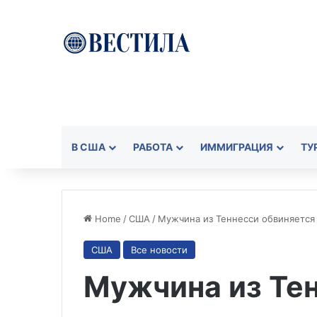
В США
РАБОТА
ИММИГРАЦИЯ
ТУ
Home
/
США
/
Мужчина из Теннесси обвиняется
США
Все новости
Мужчина из Те