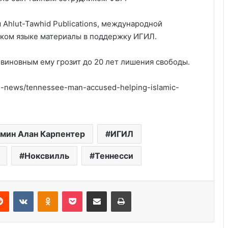
 Ahlut-Tawhid Publications, международной
ском языке материалы в поддержку ИГИЛ.
я виновным ему грозит до 20 лет лишения свободы.
-news/tennessee-man-accused-helping-islamic-
Удивительные факты о Флориде
мин Алан Карпентер
ИГИЛ
Ноксвилль
Теннесси
Пляжный домик в Северной
Каролине, где Билл Гейтс и его
бывшая девушка Энн Уинблад
Reddit
VKontakte
Odnoklassniki
Pocket
Share via Email
Print
проводили долгие выходные, теперь
доступен для сдачи в аренду для
Курсы бухгалтера в США
отдыха