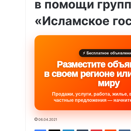
в помощи груп
«Исламское го
⚡ Бесплатное объявлен
Разместите объя
в своем регионе ил
миру
Продажи, услуги, работа, жилье, 
частные предложения — начните
06.04.2021
Facebook
X
LinkedIn
Tumblr
Pinterest
Reddit
VK