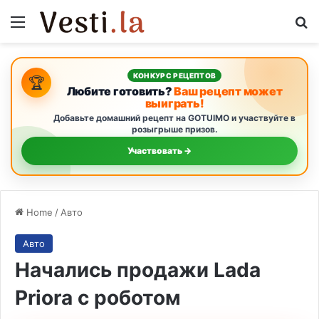
Menu
S
КОНКУРС РЕЦЕПТОВ
🏆
Любите готовить?
Ваш рецепт может
выиграть!
Добавьте домашний рецепт на GOTUIMO и участвуйте в
розыгрыше призов.
Участвовать →
Home
/
Авто
Авто
Начались продажи Lada
Priora с роботом