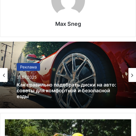
Max Sneg
Реклама
Реклама
31.07.2025
25.07.2025
Как правильно подобрать диски на авто:
советы для комфортной и безопасной
езды
Признаки неисправности выпускного
коллектора: что нужно знать водителю?
А
в
и