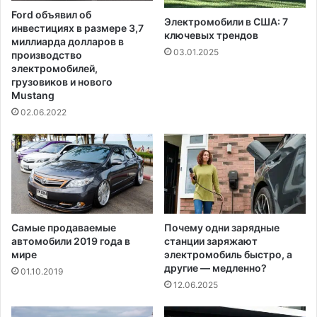
х
л
Ford объявил об
с
я
Электромобили в США: 7
инвестициях в размере 3,7
п
в
ключевых трендов
миллиарда долларов в
о
о
03.01.2025
производство
р
д
электромобилей,
т
и
грузовиков и нового
с
т
Mustang
м
е
02.06.2022
е
л
н
е
о
й
в
Самые продаваемые
Почему одни зарядные
автомобили 2019 года в
станции заряжают
мире
электромобиль быстро, а
другие — медленно?
01.10.2019
12.06.2025