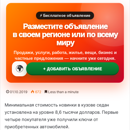
⚡ Бесплатное объявление
Разместите объявление
в своем регионе или по всему
миру
Продажи, услуги, работа, жилье, вещи, бизнес и
частные предложения — начните уже сегодня.
🌍
+ ДОБАВИТЬ ОБЪЯВЛЕНИЕ
01.10.2019
672
Less than a minute
Минимальная стоимость новинки в кузове седан
установлена на уровне 8,6 тысячи долларов. Первые
четыре покупателя уже получили ключи от
приобретенных автомобилей.