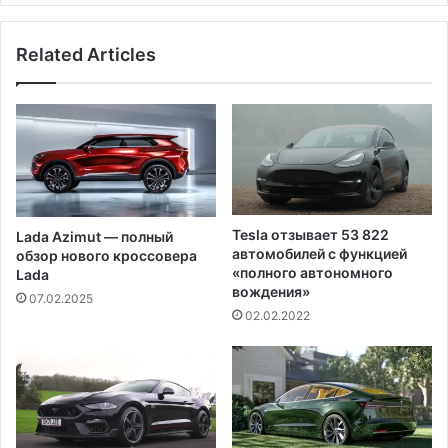
у
п
н
р
Related Articles
е
а
с
в
л
и
а
л
ж
а
и
о
з
п
н
л
и
а
Tesla отзывает 53 822
Lada Azimut — полный
ф
т
автомобилей с функцией
обзор нового кроссовера
р
ы
«полного автономного
Lada
а
ш
вождения»
07.02.2025
н
т
02.02.2022
ц
р
у
а
з
ф
с
о
к
в
и
д