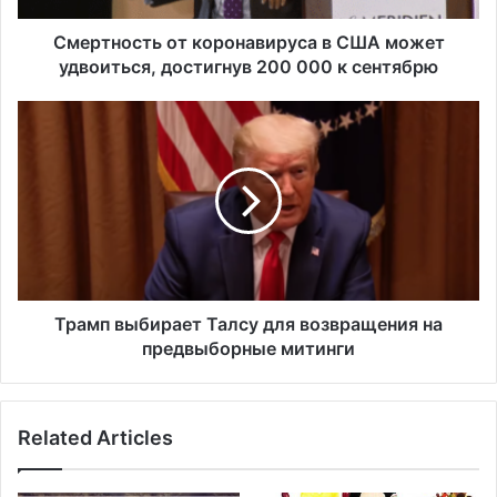
т
ь
Смертность от коронавируса в США может
о
удвоиться, достигнув 200 000 к сентябрю
т
к
Т
о
р
р
а
о
м
н
п
а
в
в
ы
и
б
р
и
у
р
Трамп выбирает Талсу для возвращения на
с
а
предвыборные митинги
а
е
в
т
С
Т
Related Articles
Ш
а
А
л
м
с