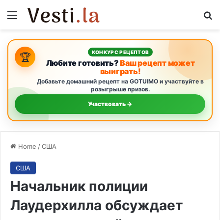
Menu
S
КОНКУРС РЕЦЕПТОВ
🏆
Любите готовить?
Ваш рецепт может
выиграть!
Добавьте домашний рецепт на GOTUIMO и участвуйте в
розыгрыше призов.
Участвовать →
Home
/
США
США
Начальник полиции
Лаудерхилла обсуждает