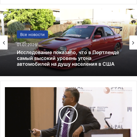
США
Все новости
13.06.2025
01.07.2026
Америка имеет огромный избыток сыра
С
Исследование показало, что в Портленде
самый высокий уровень угона
м
автомобилей на душу населения в США
е
р
т
н
о
с