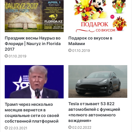
о
у
ж
д
е
л
т
я
у
в
д
о
Праздник весны Наурыз во
Подарок со вкусом в
в
з
Флориде | Nauryz in Florida
Майами
о
в
2017
01.10.2019
и
р
01.10.2019
т
а
ь
щ
с
е
я
н
,
и
д
я
о
н
с
а
Tesla отзывает 53 822
Трамп через несколько
т
п
автомобилей с функцией
месяцев вернется в
и
р
«полного автономного
социальные сети со своей
г
вождения»
е
собственной платформой
н
д
02.02.2022
22.03.2021