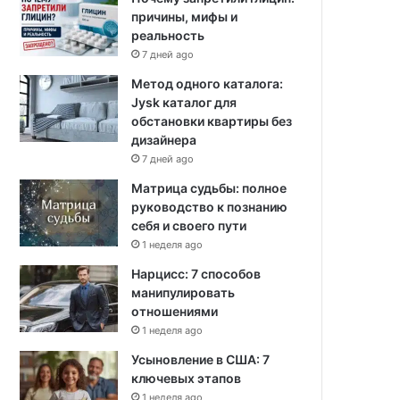
причины, мифы и
реальность
7 дней ago
Метод одного каталога:
Jysk каталог для
обстановки квартиры без
дизайнера
7 дней ago
Матрица судьбы: полное
руководство к познанию
себя и своего пути
1 неделя ago
Нарцисс: 7 способов
манипулировать
отношениями
1 неделя ago
Усыновление в США: 7
ключевых этапов
1 неделя ago