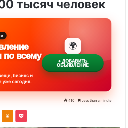
00 тысяч человек
ие
🌍
вление
и по всему
+ ДОБАВИТЬ
ОБЪЯВЛЕНИЕ
вещи, бизнес и
 уже сегодня.
410
Less than a minute
ontakte
Odnoklassniki
Pocket