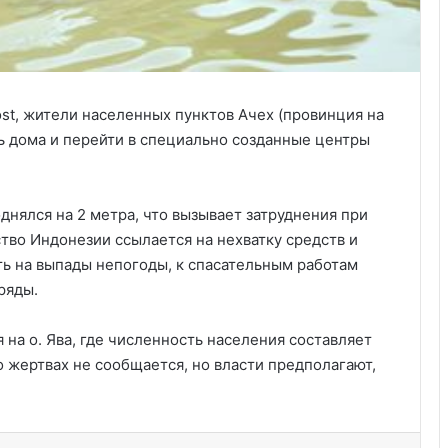
st, жители населенных пунктов Ачех (провинция на
 дома и перейти в специально созданные центры
нялся на 2 метра, что вызывает затруднения при
тво Индонезии ссылается на нехватку средств и
ть на выпады непогоды, к спасательным работам
Удивительные факты о Флориде
ряды.
Пляжный домик в Северной
 на о. Ява, где численность населения составляет
Каролине, где Билл Гейтс и его
 жертвах не сообщается, но власти предполагают,
бывшая девушка Энн Уинблад
проводили долгие выходные, теперь
доступен для сдачи в аренду для
Курсы бухгалтера в США
отдыха