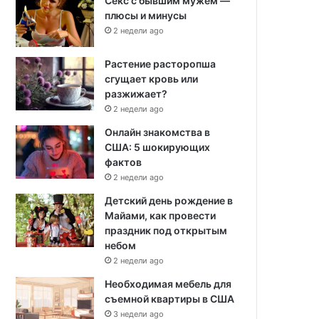
Секс с бывшим мужем —
плюсы и минусы
2 недели ago
Растение расторопша
сгущает кровь или
разжижает?
2 недели ago
Онлайн знакомства в
США: 5 шокирующих
фактов
2 недели ago
Детский день рождение в
Майами, как провести
праздник под открытым
небом
2 недели ago
Необходимая мебель для
съемной квартиры в США
3 недели ago