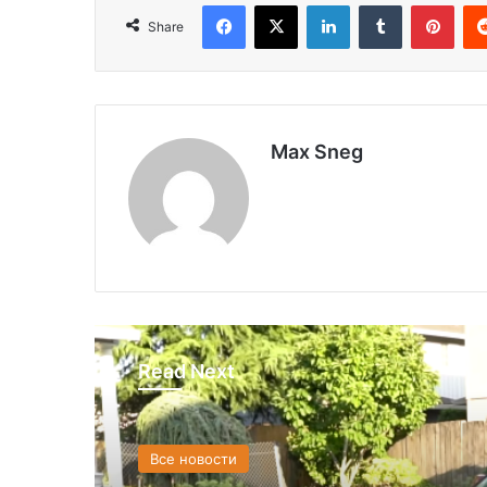
Facebook
X
LinkedIn
Tumblr
Pinterest
Share
Max Sneg
Read Next
Все новости
США