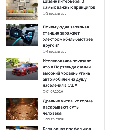
Дизайн интерьера: 8
самых важных принципов
3 недели ago
Почему одна зарядная
станция заряжает
электромобиль быстрее
другой?
4 недели ago
Исследование показало,
что в Портленде самый
высокий уровень угона
автомобилей на душу
населения в США
01.07.2026
Древние числа, которые
раскрывают суть
человека
22.05.2026
Бесшовная профильная