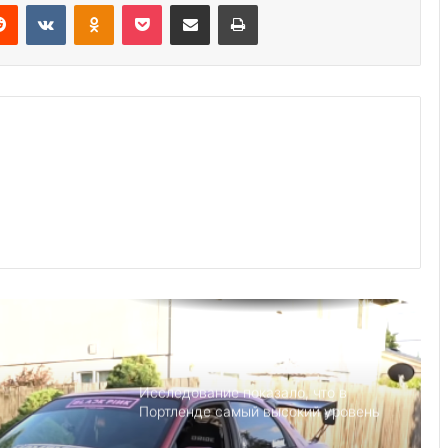
Reddit
VKontakte
Odnoklassniki
Pocket
Share via Email
Print
Выступление министра финансов
Джанет Л. Йеллен в Суниве в
Норкроссе, Джорджия
Что если, Трамп снова станет
президентом США?
Детский день рождение в Майами,
как провести праздник под
открытым небом
Исследование показало, что в
Портленде самый высокий уровень
угона автомобилей на душу
населения в США
Америка имеет огромный избыток
сыра