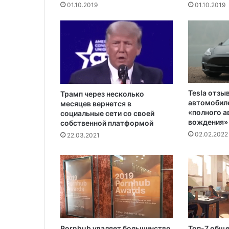
01.10.2019
01.10.2019
а
з
б
и
р
а
е
т
Tesla отзы
е
Трамп через несколько
автомобиле
месяцев вернется в
л
«полного 
социальные сети со своей
к
вождения»
собственной платформой
у
02.02.2022
22.03.2021
Pornhub удаляет большинство
Топ-7 общ