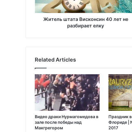
т
а
т
Житель штата Висконсин 40 лет не
а
разбирает елку
В
и
с
к
о
Related Articles
н
с
и
н
4
0
л
е
т
Видео драки Нурмагомедова в
Праздник в
н
зале после победы над
Флориде | N
е
Макгрегором‍
2017
р