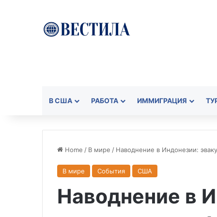
В США
РАБОТА
ИММИГРАЦИЯ
ТУ
Home
/
В мире
/
Наводнение в Индонезии: эваку
В мире
События
США
Наводнение в И