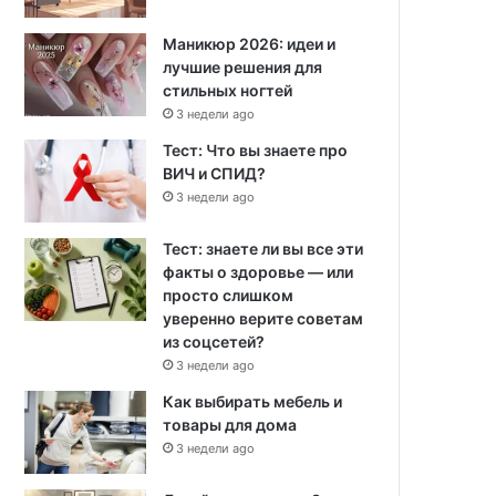
Маникюр 2026: идеи и
лучшие решения для
стильных ногтей
3 недели ago
Тест: Что вы знаете про
ВИЧ и СПИД?
3 недели ago
Тест: знаете ли вы все эти
факты о здоровье — или
просто слишком
уверенно верите советам
из соцсетей?
3 недели ago
Как выбирать мебель и
товары для дома
3 недели ago