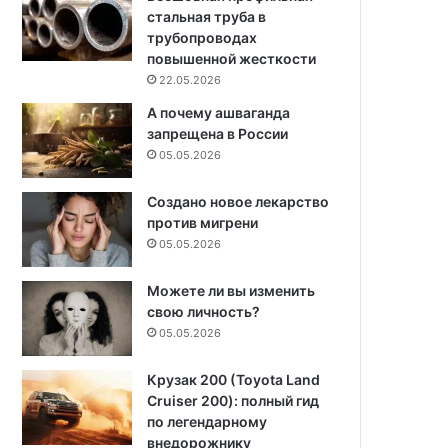
стальная труба в
трубопроводах
повышенной жесткости
22.05.2026
А почему ашваганда
запрещена в России
05.05.2026
Создано новое лекарство
против мигрени
05.05.2026
Можете ли вы изменить
свою личность?
05.05.2026
Крузак 200 (Toyota Land
Cruiser 200): полный гид
по легендарному
внедорожнику