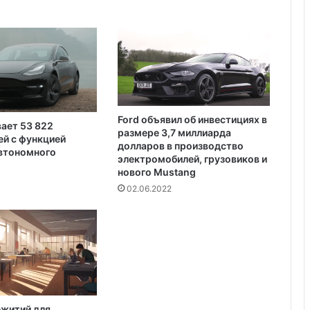
отдыха
и
в
е
л
о
к
г
и
Ford объявил об инвестициях в
вает 53 822
б
размере 3,7 миллиарда
й с функцией
е
долларов в производство
автономного
л
электромобилей, грузовиков и
и
нового Mustang
4
02.06.2022
6
ч
е
л
о
в
е
к
ежитий для