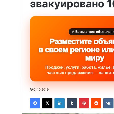
эвакуировано 1
⚡ Бесплатное объявлен
Разместите объя
в своем регионе ил
миру
Продажи, услуги, работа, жилье, 
частные предложения — начните
01.10.2019
Facebook
X
LinkedIn
Tumblr
Pinterest
Reddit
VK