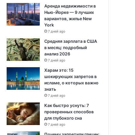
Аренда недвижимости в
Нью-Йорке — 9 лучших
вариантов, жилье New
York
7 дней ago
Средняя зарплата в США
в месяц: подробный
анализ 2026
7 дней ago
Харам это: 15
шокирующих запретов в
исламе, о которых важно
знать
7 дней ago
Как быстро уснуть: 7
проверенных способов
для глубокого сна
7 дней ago
Почему запретили глицин: