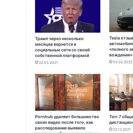
а
н
о
1
0
0
Tesla отзы
т
Трамп через несколько
автомобиле
месяцев вернется в
ы
«полного 
социальные сети со своей
с
вождения»
собственной платформой
я
02.02.2022
22.03.2021
ч
ч
е
л
о
в
е
к
Pornhub удаляет большинство
Топ-7 общ
своих видео после того, как
дистанцион
расследование выявило
22.12.2021