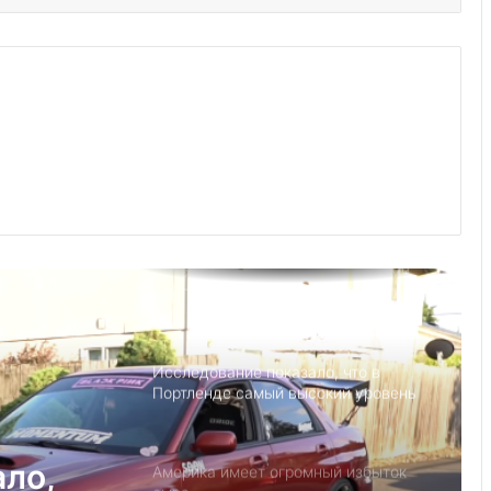
Выступление министра финансов
Джанет Л. Йеллен в Суниве в
Норкроссе, Джорджия
Что если, Трамп снова станет
президентом США?
Детский день рождение в Майами,
как провести праздник под
открытым небом
Исследование показало, что в
Портленде самый высокий уровень
угона автомобилей на душу
населения в США
ало,
Америка имеет огромный избыток