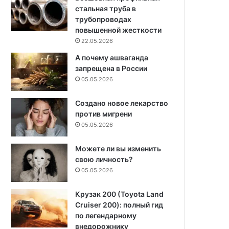
стальная труба в
трубопроводах
повышенной жесткости
22.05.2026
А почему ашваганда
запрещена в России
05.05.2026
Создано новое лекарство
против мигрени
05.05.2026
Можете ли вы изменить
свою личность?
05.05.2026
Крузак 200 (Toyota Land
Cruiser 200): полный гид
по легендарному
внедорожнику