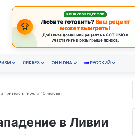
КОНКУРС РЕЦЕПТОВ
Любите готовить?
Ваш рецепт
🏆
может выиграть!
Добавьте домашний рецепт на GOTUIMO и
участвуйте в розыгрыше призов.
РИЗМ
ЛИКБЕЗ
ОН И ОНА
РУССКИЙ
и привело к гибели 46 человек
ападение в Ливии