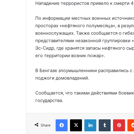
Нападение террористов привело к смерти 46
По информации местных военных источнико
просторах «нефтяного полумесяца», в резул
военнослужащих. Также сообщается о гибел
представителями незаконной группировки «
Эс-Сидр, где хранятся запасы нефтяного сыр
его территории возник пожар».
В Бенгазе злоумышленники расправились с
поджоги домовладений.
Сообщается, что такими действиями боеви
государства.
Facebook
X
LinkedIn
Tumblr
Pinterest
Share