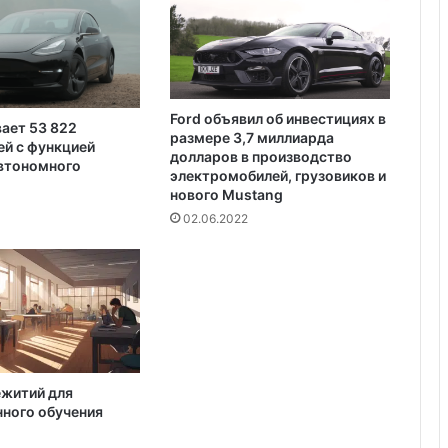
е
доступен для сдачи в аренду для
ц
отдыха
р
а
н
и
Ford объявил об инвестициях в
вает 53 822
л
размере 3,7 миллиарда
й с функцией
п
долларов в производство
автономного
о
электромобилей, грузовиков и
л
нового Mustang
и
02.06.2022
ц
е
й
с
к
и
х
ежитий для
ного обучения