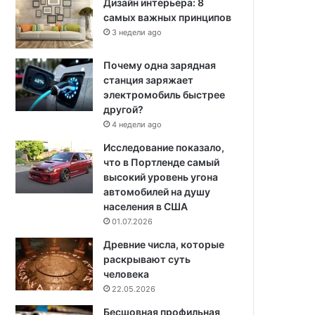
Дизайн интерьера: 8
самых важных принципов
3 недели ago
Почему одна зарядная
станция заряжает
электромобиль быстрее
другой?
4 недели ago
Исследование показало,
что в Портленде самый
высокий уровень угона
автомобилей на душу
населения в США
01.07.2026
Древние числа, которые
раскрывают суть
человека
22.05.2026
Бесшовная профильная