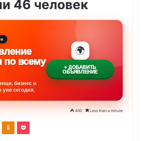
ли 46 человек
ие
🌍
вление
и по всему
+ ДОБАВИТЬ
ОБЪЯВЛЕНИЕ
вещи, бизнес и
 уже сегодня.
460
Less than a minute
ontakte
Odnoklassniki
Pocket