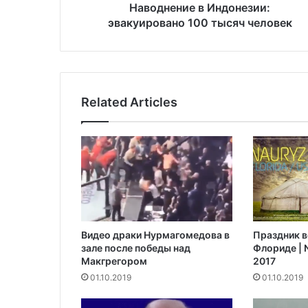
е
Наводнение в Индонезии:
в
эвакуировано 100 тысяч человек
И
н
д
о
н
Related Articles
е
з
и
и
:
э
в
а
к
Видео драки Нурмагомедова в
Праздник в
у
зале после победы над
Флориде | N
и
Макгрегором‍
2017
р
01.10.2019
01.10.2019
о
в