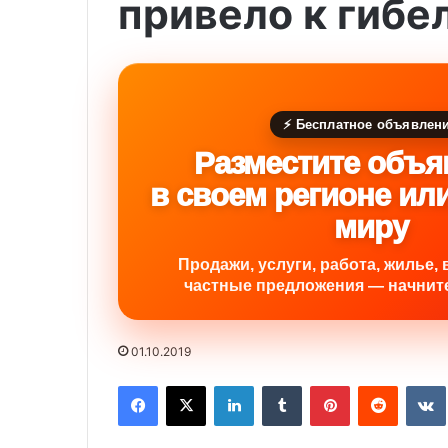
привело к гибе
⚡ Бесплатное объявлен
Разместите объя
в своем регионе ил
миру
Продажи, услуги, работа, жилье, 
частные предложения — начните
01.10.2019
Facebook
X
LinkedIn
Tumblr
Pinterest
Reddit
VK