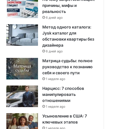
причины, мифы и
реальность
6 дней ago
Метод одного каталога:
Jysk каталог для
обстановки квартиры без
дизайнера
6 дней ago
Матрица судьбы: полное
руководство к познанию
себя и своего пути
1 неделя ago
Нарцисс: 7 способов
манипулировать
отношениями
1 неделя ago
Усыновление в США: 7
ключевых этапов
1 неделя ago