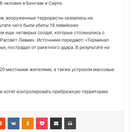
 человек в Бенгази и Сирте.
в, вооруженные террористы оказались на
ьтате чего были убиты 19 ливийских
и еще четверых солдат, которые столкнулись с
Рассвет Ливии». Источники передают: «Терминал
ья, пострадал от ракетного удара. В результате на
 20 местными жителями, а также устроили массовые
Удивительные факты о Флориде
ки хотят контролировать прибрежную территорию
Пляжный домик в Северной
Каролине, где Билл Гейтс и его
бывшая девушка Энн Уинблад
Reddit
VKontakte
Odnoklassniki
Pocket
Share via Email
Print
проводили долгие выходные, теперь
доступен для сдачи в аренду для
Курсы бухгалтера в США
отдыха