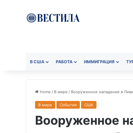
В США
РАБОТА
ИММИГРАЦИЯ
ТУ
Home
/
В мире
/
Вооруженное нападение в Ливи
В мире
События
США
Вооруженное н