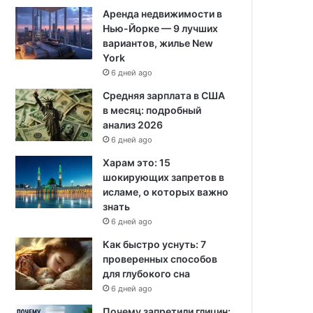
Аренда недвижимости в
Нью-Йорке — 9 лучших
вариантов, жилье New
York
6 дней ago
Средняя зарплата в США
в месяц: подробный
анализ 2026
6 дней ago
Харам это: 15
шокирующих запретов в
исламе, о которых важно
знать
6 дней ago
Как быстро уснуть: 7
проверенных способов
для глубокого сна
6 дней ago
Почему запретили глицин: