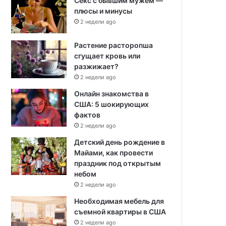
Секс с бывшим мужем —
плюсы и минусы
2 недели ago
Растение расторопша
сгущает кровь или
разжижает?
2 недели ago
Онлайн знакомства в
США: 5 шокирующих
фактов
2 недели ago
Детский день рождение в
Майами, как провести
праздник под открытым
небом
2 недели ago
Необходимая мебель для
съемной квартиры в США
2 недели ago