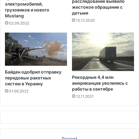
расследование выявило
т
с
электромобилей,
жестокое обращение с
а
грузовиков и нового
к
детьми
Mustang
-
о
15.12.2020
ш
г
02.06.2022
т
о
а
с
м
е
м
р
а
ф
е
р
Байден одобрил отправку
а
Рекордные 4,4 млн
передовых ракетных
американцев уволились с
систем в Украину
работы в сентябре
01.06.2022
12.11.2021
Recent