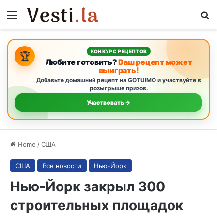
Menu
S
КОНКУРС РЕЦЕПТОВ
🏆
Любите готовить?
Ваш рецепт может
выиграть!
Добавьте домашний рецепт на GOTUIMO и участвуйте в
розыгрыше призов.
Участвовать →
Home
/
США
США
Все новости
Нью-Йорк
Нью-Йорк закрыл 300
строительных площадок