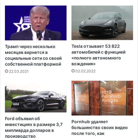
в
ь
а
е
н
з
н
н
ы
о
м
р
л
а
Tesla отзывает 53 822
Трамп через несколько
ю
н
автомобилей с функцией
месяцев вернется в
д
и
«полного автономного
социальные сети со своей
я
вождения»
л
собственной платформой
м
а
02.02.2022
22.03.2021
-
к
и
а
з
л
-
и
з
ф
а
о
д
р
Ford объявил об
е
Pornhub удаляет
н
инвестициях в размере 3,7
большинство своих видео
л
и
миллиарда долларов в
после того, как
ь
й
производство