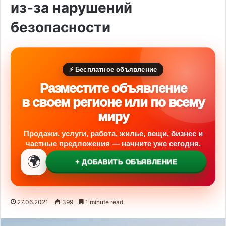
из-за нарушений
безопасности
⚡ Бесплатное объявление
Разместите объявление
в своем регионе или по всему
миру
Продажи, услуги, работа, жилье, вещи, бизнес и
частные предложения — начните уже сегодня.
🌍
+ ДОБАВИТЬ ОБЪЯВЛЕНИЕ
27.06.2021
399
1 minute read