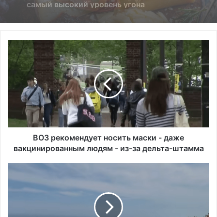
В
О
З
р
е
к
о
м
е
н
ВОЗ рекомендует носить маски - даже
д
вакцинированным людям - из-за дельта-штамма
у
е
Б
т
о
н
л
о
ь
с
ш