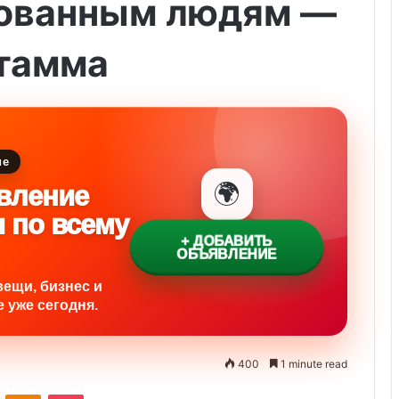
ованным людям —
штамма
ие
🌍
вление
и по всему
+ ДОБАВИТЬ
ОБЪЯВЛЕНИЕ
вещи, бизнес и
 уже сегодня.
400
1 minute read
ontakte
Odnoklassniki
Pocket