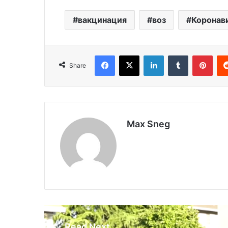
вакцинация
воз
Коронав
Facebook
X
LinkedIn
Tumblr
Pinterest
Share
Max Sneg
Read Next