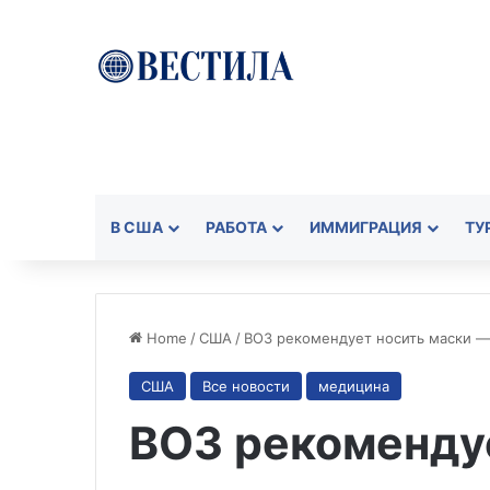
В США
РАБОТА
ИММИГРАЦИЯ
ТУ
Home
/
США
/
ВОЗ рекомендует носить маски 
США
Все новости
медицина
ВОЗ рекоменду