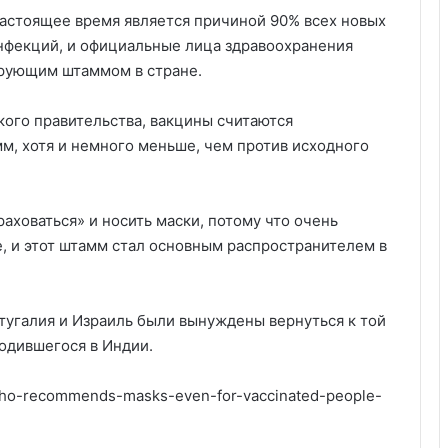
астоящее время является причиной 90% всех новых
нфекций, и официальные лица здравоохранения
ирующим штаммом в стране.
ого правительства, вакцины считаются
, хотя и немного меньше, чем против исходного
ховаться» и носить маски, потому что очень
, и этот штамм стал основным распространителем в
тугалия и Израиль были вынуждены вернуться к той
родившегося в Индии.
who-recommends-masks-even-for-vaccinated-people-
Америка имеет огромный избыток
сыра