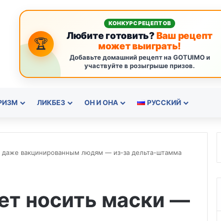
КОНКУРС РЕЦЕПТОВ
Любите готовить?
Ваш рецепт
🏆
может выиграть!
Добавьте домашний рецепт на GOTUIMO и
участвуйте в розыгрыше призов.
РИЗМ
ЛИКБЕЗ
ОН И ОНА
РУССКИЙ
— даже вакцинированным людям — из-за дельта-штамма
ет носить маски —