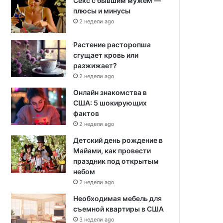
Секс с бывшим мужем —
плюсы и минусы
2 недели ago
Растение расторопша
сгущает кровь или
разжижает?
2 недели ago
Онлайн знакомства в
США: 5 шокирующих
фактов
2 недели ago
Детский день рождение в
Майами, как провести
праздник под открытым
небом
2 недели ago
Необходимая мебель для
съемной квартиры в США
3 недели ago