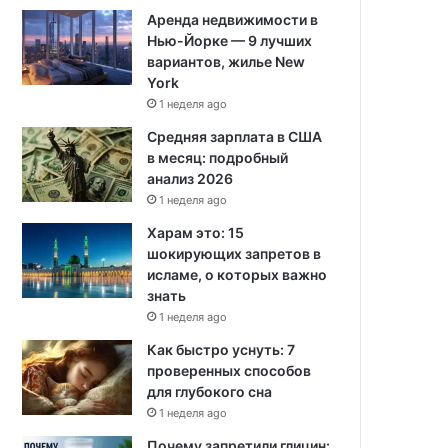
Аренда недвижимости в
Нью-Йорке — 9 лучших
вариантов, жилье New
York
1 неделя ago
Средняя зарплата в США
в месяц: подробный
анализ 2026
1 неделя ago
Харам это: 15
шокирующих запретов в
исламе, о которых важно
знать
1 неделя ago
Как быстро уснуть: 7
проверенных способов
для глубокого сна
1 неделя ago
Почему запретили глицин: