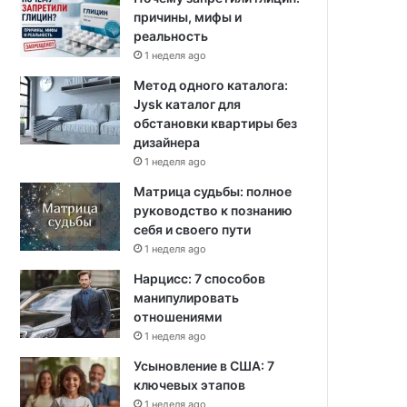
причины, мифы и
реальность
1 неделя ago
Метод одного каталога:
Jysk каталог для
обстановки квартиры без
дизайнера
1 неделя ago
Матрица судьбы: полное
руководство к познанию
себя и своего пути
1 неделя ago
Нарцисс: 7 способов
манипулировать
отношениями
1 неделя ago
Усыновление в США: 7
ключевых этапов
1 неделя ago