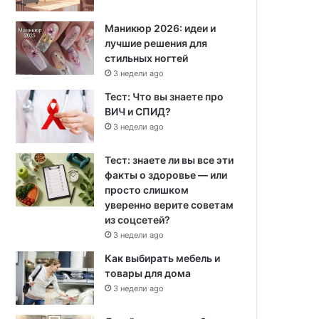
Маникюр 2026: идеи и
лучшие решения для
стильных ногтей
3 недели ago
Тест: Что вы знаете про
ВИЧ и СПИД?
3 недели ago
Тест: знаете ли вы все эти
факты о здоровье — или
просто слишком
уверенно верите советам
из соцсетей?
3 недели ago
Как выбирать мебель и
товары для дома
3 недели ago