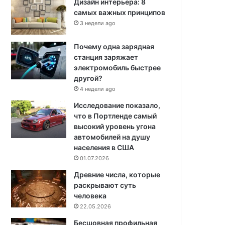
Дизайн интерьера: 8
самых важных принципов
3 недели ago
Почему одна зарядная
станция заряжает
электромобиль быстрее
другой?
4 недели ago
Исследование показало,
что в Портленде самый
высокий уровень угона
автомобилей на душу
населения в США
01.07.2026
Древние числа, которые
раскрывают суть
человека
22.05.2026
Бесшовная профильная