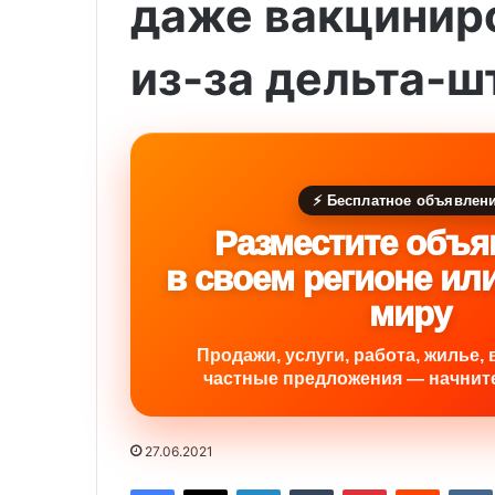
даже вакцинир
из-за дельта-
⚡ Бесплатное объявлен
Разместите объя
в своем регионе ил
миру
Продажи, услуги, работа, жилье, 
частные предложения — начните
27.06.2021
Facebook
X
LinkedIn
Tumblr
Pinterest
Reddit
VK