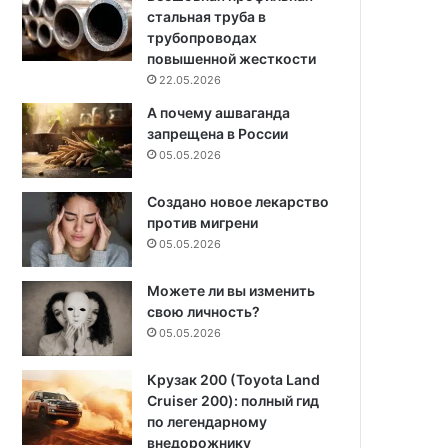
стальная труба в
трубопроводах
повышенной жесткости
22.05.2026
А почему ашваганда
запрещена в России
05.05.2026
Создано новое лекарство
против мигрени
05.05.2026
Можете ли вы изменить
свою личность?
05.05.2026
Крузак 200 (Toyota Land
Cruiser 200): полный гид
по легендарному
внедорожнику