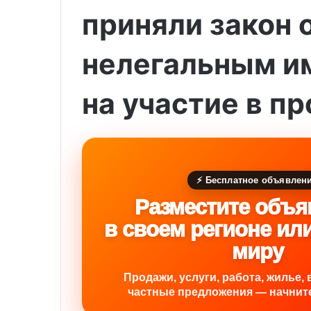
приняли закон 
нелегальным и
на участие в п
⚡ Бесплатное объявлен
Разместите объя
в своем регионе ил
миру
Продажи, услуги, работа, жилье, 
частные предложения — начните