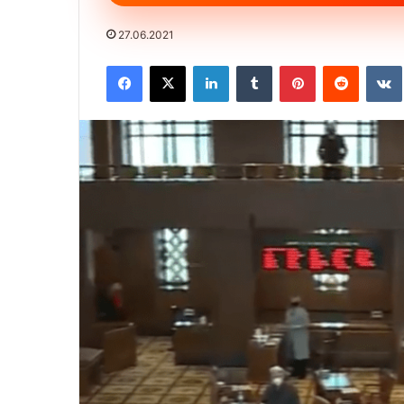
27.06.2021
Facebook
X
LinkedIn
Tumblr
Pinterest
Reddit
VK