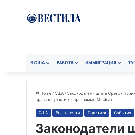
В США
РАБОТА
ИММИГРАЦИЯ
ТУ
Home
/
США
/
Законодатели штата Орегон прин
права на участие в программе Medicaid
США
Все новости
Политика
События
Законодатели 