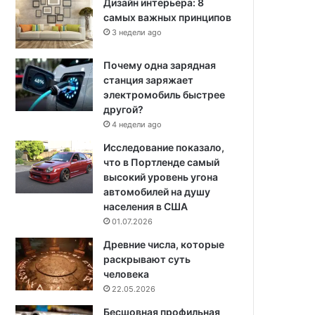
Дизайн интерьера: 8
самых важных принципов
3 недели ago
Почему одна зарядная
станция заряжает
электромобиль быстрее
другой?
4 недели ago
Исследование показало,
что в Портленде самый
высокий уровень угона
автомобилей на душу
населения в США
01.07.2026
Древние числа, которые
раскрывают суть
человека
22.05.2026
Бесшовная профильная