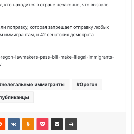
, кто находится в стране незаконно, что вызвало
.
ли поправку, которая запрещает отправку любых
 иммигрантам, и 42 сенатских демократа
oregon-lawmakers-pass-bill-make-illegal-immigrants-
w
Америка имеет огромный избыток
нелегальные иммигранты
Орегон
сыра
публиканцы
Удивительные факты о Флориде
Reddit
VKontakte
Odnoklassniki
Pocket
Share via Email
Print
Роль политических партий в