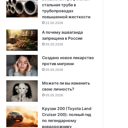
стальная труба в
трубопроводах
повышенной жесткости
22.05.2026
А почему ашваганда
запрещена в России
05.05.2026
Создано новое лекарство
против мигрени
05.05.2026
Можете ли вы изменить
свою личность?
05.05.2026
Крузак 200 (Toyota Land
Cruiser 200): полный гид
по легендарному
внедорожнику