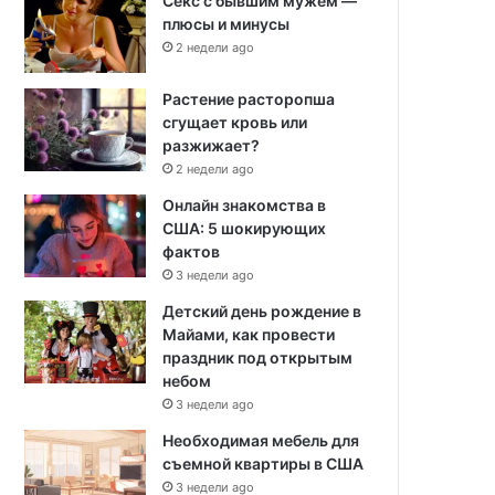
Секс с бывшим мужем —
плюсы и минусы
2 недели ago
Растение расторопша
сгущает кровь или
разжижает?
2 недели ago
Онлайн знакомства в
США: 5 шокирующих
фактов
3 недели ago
Детский день рождение в
Майами, как провести
праздник под открытым
небом
3 недели ago
Необходимая мебель для
съемной квартиры в США
3 недели ago