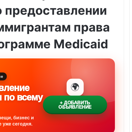
о предоставлении
ммигрантам права
рограмме Medicaid
ие
🌍
вление
и по всему
+ ДОБАВИТЬ
ОБЪЯВЛЕНИЕ
вещи, бизнес и
 уже сегодня.