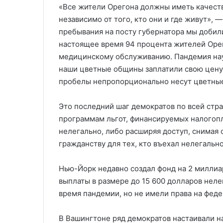
«Все жители Орегона должны иметь качест
независимо от того, кто они и где живут», 
пребывания на посту губернатора мы добил
настоящее время 94 процента жителей Орег
медицинскому обслуживанию. Пандемия науч
наши цветные общины заплатили свою цену. 
пробелы непропорционально несут цветные
Это последний шаг демократов по всей стр
программам льгот, финансируемых налогопла
нелегально, либо расширяя доступ, снимая 
гражданству для тех, кто въехал нелегально
Нью-Йорк недавно создал фонд на 2 милли
выплаты в размере до 15 600 долларов нел
время пандемии, но не имели права на фед
В Вашингтоне ряд демократов настаивали н