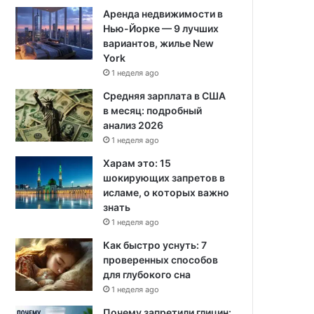
Аренда недвижимости в
Нью-Йорке — 9 лучших
вариантов, жилье New
York
1 неделя ago
Средняя зарплата в США
в месяц: подробный
анализ 2026
1 неделя ago
Харам это: 15
шокирующих запретов в
исламе, о которых важно
знать
1 неделя ago
Как быстро уснуть: 7
проверенных способов
для глубокого сна
1 неделя ago
Почему запретили глицин: