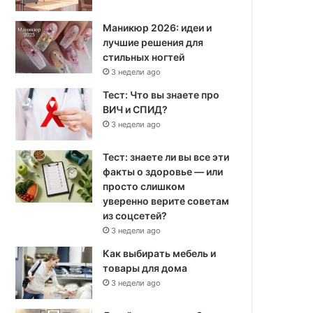
Маникюр 2026: идеи и
лучшие решения для
стильных ногтей
3 недели ago
Тест: Что вы знаете про
ВИЧ и СПИД?
3 недели ago
Тест: знаете ли вы все эти
факты о здоровье — или
просто слишком
уверенно верите советам
из соцсетей?
3 недели ago
Как выбирать мебель и
товары для дома
3 недели ago