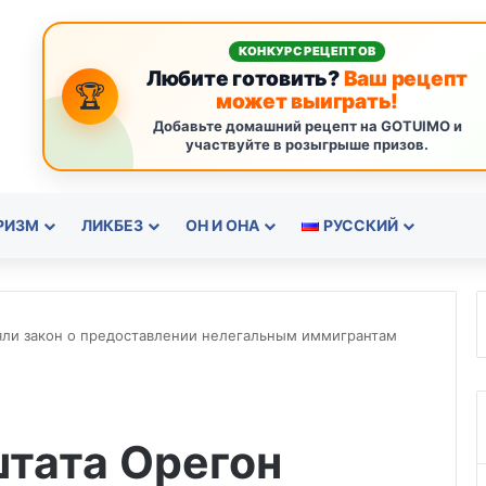
КОНКУРС РЕЦЕПТОВ
Любите готовить?
Ваш рецепт
🏆
может выиграть!
Добавьте домашний рецепт на GOTUIMO и
участвуйте в розыгрыше призов.
РИЗМ
ЛИКБЕЗ
ОН И ОНА
РУССКИЙ
яли закон о предоставлении нелегальным иммигрантам
штата Орегон