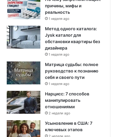
причины, мифы и
реальность
1 неделя ago
Метод одного каталога:
Jysk каталог для
обстановки квартиры без
дизайнера
1 неделя ago
Матрица судьбы: полное
руководство к познанию
себя и своего пути
1 неделя ago
Нарцисс: 7 способов
манипулировать
отношениями
2 недели ago
Усыновление в США: 7
ключевых этапов
2 недели ago