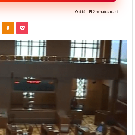
414
2 minutes read
ontakte
Odnoklassniki
Pocket