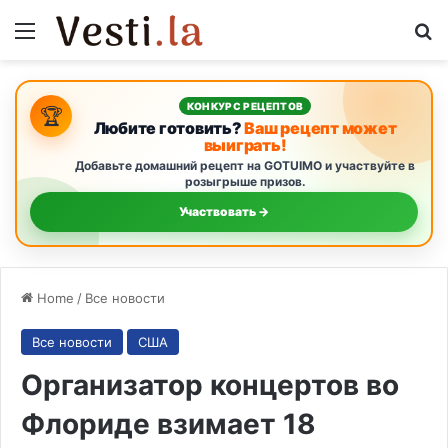
Menu
S
КОНКУРС РЕЦЕПТОВ
🏆
Любите готовить?
Ваш рецепт может
выиграть!
Добавьте домашний рецепт на GOTUIMO и участвуйте в
розыгрыше призов.
Участвовать →
Home
/
Все новости
Все новости
США
Организатор концертов во
Флориде взимает 18