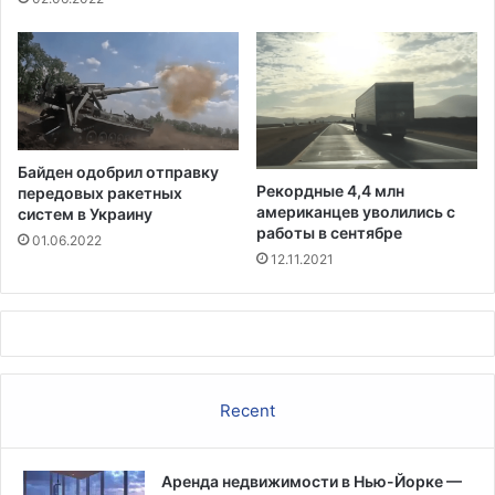
б
и
е
ч
р
е
н
с
а
к
т
о
о
й
Байден одобрил отправку
р
м
Рекордные 4,4 млн
передовых ракетных
н
у
американцев уволились с
систем в Украину
а
т
работы в сентябре
01.06.2022
х
а
12.11.2021
о
ц
д
и
и
е
т
й
с
я
Recent
з
а
п
Аренда недвижимости в Нью-Йорке —
р