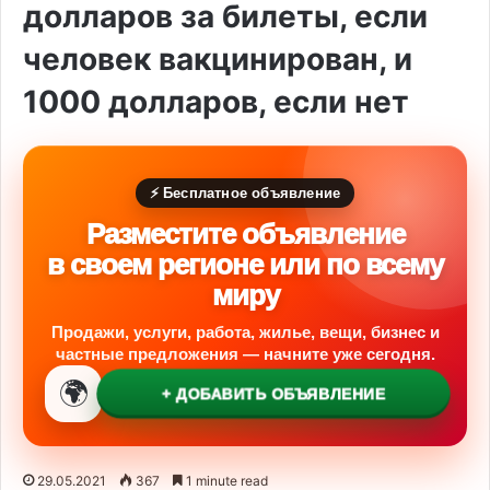
долларов за билеты, если
человек вакцинирован, и
1000 долларов, если нет
⚡ Бесплатное объявление
Разместите объявление
в своем регионе или по всему
миру
Продажи, услуги, работа, жилье, вещи, бизнес и
частные предложения — начните уже сегодня.
🌍
+ ДОБАВИТЬ ОБЪЯВЛЕНИЕ
29.05.2021
367
1 minute read