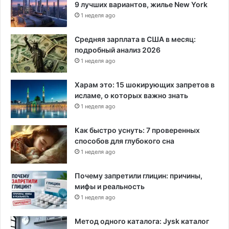
9 лучших вариантов, жилье New York
е
д
1 неделя ago
е
л
Средняя зарплата в США в месяц:
а
подробный анализ 2026
м
1 неделя ago
и
ш
Харам это: 15 шокирующих запретов в
т
исламе, о которых важно знать
а
1 неделя ago
т
а
Как быстро уснуть: 7 проверенных
способов для глубокого сна
1 неделя ago
Почему запретили глицин: причины,
мифы и реальность
1 неделя ago
Метод одного каталога: Jysk каталог