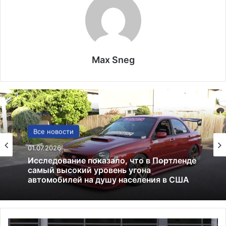
Max Sneg
США
Все новости
13.06.2025
01.07.2026
Америка имеет огромный избыток сыра
В