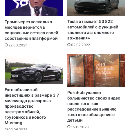
о
е
л
н
ь
и
з
я
Tesla отзывает 53 822
Трамп через несколько
о
р
автомобилей с функцией
месяцев вернется в
в
а
«полного автономного
социальные сети со своей
а
вождения»
к
собственной платформой
н
а
02.02.2022
22.03.2021
и
л
е
е
м
г
а
к
с
и
о
х
к
с
Ford объявил об
,
Pornhub удаляет
о
инвестициях в размере 3,7
большинство своих видео
п
с
миллиарда долларов в
после того, как
о
п
производство
расследование выявило
к
е
электромобилей,
жестокое обращение с
а
грузовиков и нового
ц
детьми
г
Mustang
и
15.12.2020
у
ф
02.06.2022