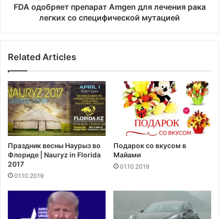
о
е
FDA одобряет препарат Amgen для лечения рака
д
т
легких со специфической мутацией
п
п
и
р
с
е
ы
Related Articles
п
в
а
а
р
е
а
т
т
з
A
а
m
п
g
р
e
Праздник весны Наурыз во
Подарок со вкусом в
е
n
Флориде | Nauryz in Florida
Майами
т
д
2017
01.10.2019
н
л
01.10.2019
а
я
и
л
с
е
п
ч