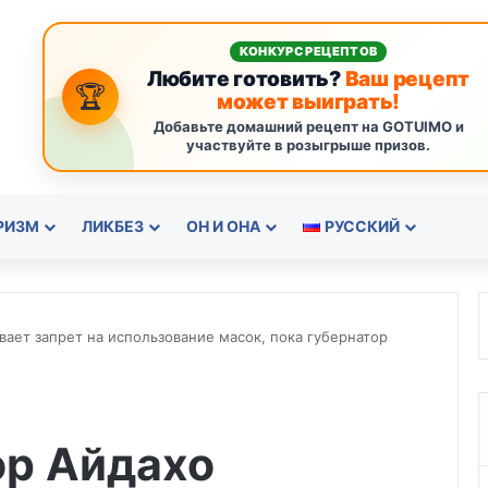
КОНКУРС РЕЦЕПТОВ
Любите готовить?
Ваш рецепт
🏆
может выиграть!
Добавьте домашний рецепт на GOTUIMO и
участвуйте в розыгрыше призов.
РИЗМ
ЛИКБЕЗ
ОН И ОНА
РУССКИЙ
ает запрет на использование масок, пока губернатор
ор Айдахо