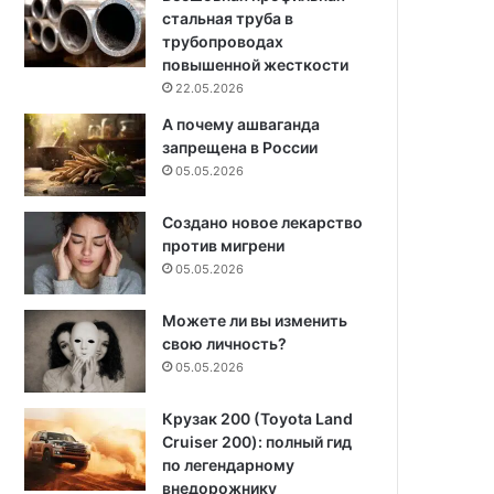
стальная труба в
трубопроводах
повышенной жесткости
22.05.2026
А почему ашваганда
запрещена в России
05.05.2026
Создано новое лекарство
против мигрени
05.05.2026
Можете ли вы изменить
свою личность?
05.05.2026
Крузак 200 (Toyota Land
Cruiser 200): полный гид
по легендарному
внедорожнику