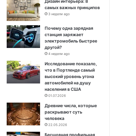
Дизайн интерьера: 8
самых важных принципов
3 недели ago
Почему одна зарядная
станция заряжает
электромобиль быстрее
другой?
4 недели ago
Исследование показало,
что в Портленде самый
высокий уровень угона
автомобилей на душу
населения в США
01.07.2026
Древние числа, которые
раскрывают суть
человека
22.05.2026
Бесшовная профильная