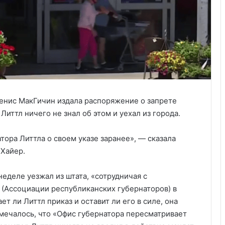
енис МакГичин издала распоряжение о запрете
Литтл ничего не знал об этом и уехал из города.
ора Литтла о своем указе заранее», — сказала
 Хайер.
неделе уезжал из штата, «сотрудничая с
(Ассоциации республиканских губернаторов) в
т ли Литтл приказ и оставит ли его в силе, она
отмечалось, что «Офис губернатора пересматривает