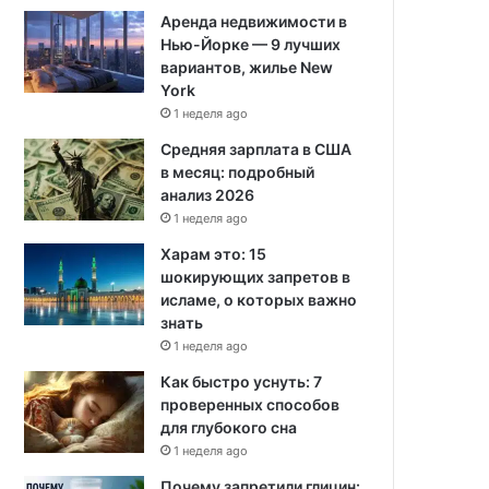
Аренда недвижимости в
Нью-Йорке — 9 лучших
вариантов, жилье New
York
1 неделя ago
Средняя зарплата в США
в месяц: подробный
анализ 2026
1 неделя ago
Харам это: 15
шокирующих запретов в
исламе, о которых важно
знать
1 неделя ago
Как быстро уснуть: 7
проверенных способов
для глубокого сна
1 неделя ago
Почему запретили глицин: