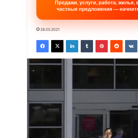
Продажи, услуги, работа, жилье, 
частные предложения — начните
28.05.2021
Facebook
X
LinkedIn
Tumblr
Pinterest
Reddit
VK