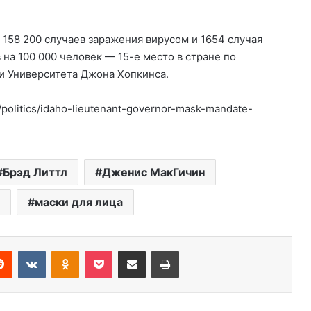
 158 200 случаев заражения вирусом и 1654 случая
в на 100 000 человек — 15-е место в стране по
и Университета Джона Хопкинса.
/politics/idaho-lieutenant-governor-mask-mandate-
Америка имеет огромный избыток
Брэд Литтл
Дженис МакГичин
сыра
маски для лица
Удивительные факты о Флориде
Reddit
VKontakte
Odnoklassniki
Pocket
Share via Email
Print
Роль политических партий в
выборах США: 8 ключевых фактов