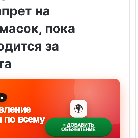
прет на
масок, пока
одится за
та
ие
🌍
вление
и по всему
+ ДОБАВИТЬ
ОБЪЯВЛЕНИЕ