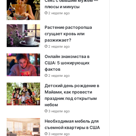
Секс с бывшим мужем —
плюсы и минусы
2 недели ago
Растение расторопша
сгущает кровь или
разжижает?
2 недели ago
Онлайн знакомства в
США: 5 шокирующих
фактов
2 недели ago
Детский день рождение в
Майами, как провести
праздник под открытым
небом
3 недели ago
Необходимая мебель для
съемной квартиры в США
3 недели ago