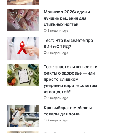
Маникюр 2026: идеи и
лучшие решения для
стильных ногтей
3 недели ago
Тест: Что вы знаете про
ВИЧ и СПИД?
3 недели ago
Тест: знаете ли вы все эти
факты о здоровье — или
просто слишком
уверенно верите советам
из соцсетей?
3 недели ago
Как выбирать мебель и
товары для дома
3 недели ago