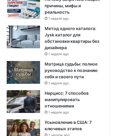
причины, мифы и
реальность
1 неделя ago
Метод одного каталога:
Jysk каталог для
обстановки квартиры без
дизайнера
1 неделя ago
Матрица судьбы: полное
руководство к познанию
себя и своего пути
1 неделя ago
Нарцисс: 7 способов
манипулировать
отношениями
1 неделя ago
Усыновление в США: 7
ключевых этапов
2 недели ago