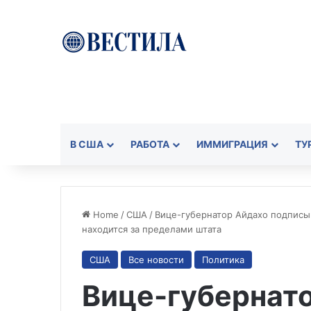
В США
РАБОТА
ИММИГРАЦИЯ
ТУ
Home
/
США
/
Вице-губернатор Айдахо подписыв
находится за пределами штата
США
Все новости
Политика
Вице-губернат