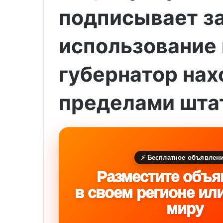
подписывает за
использование 
губернатор нах
пределами шта
⚡ Бесплатное объявлен
Разместите объя
в своем регионе ил
миру