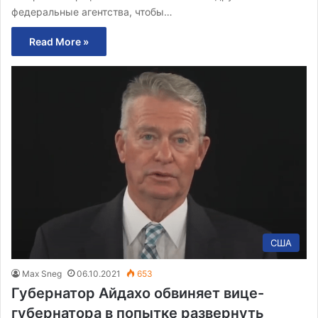
федеральные агентства, чтобы…
Read More »
США
Max Sneg
06.10.2021
653
Губернатор Айдахо обвиняет вице-
губернатора в попытке развернуть