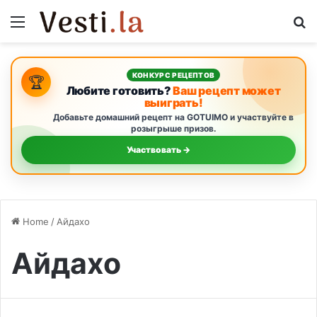
Menu
S
КОНКУРС РЕЦЕПТОВ
🏆
Любите готовить?
Ваш рецепт может
выиграть!
Добавьте домашний рецепт на GOTUIMO и участвуйте в
розыгрыше призов.
Участвовать →
Home
/
Айдахо
Айдахо