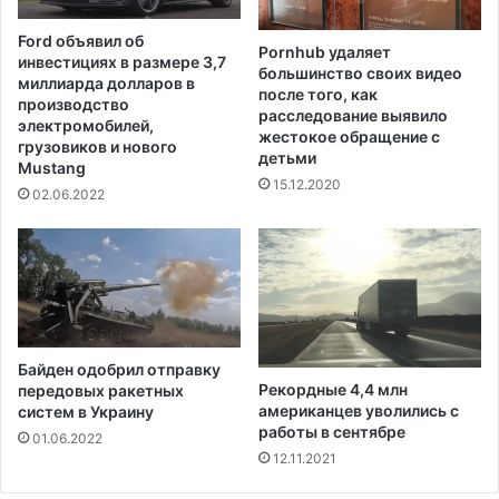
а
с
н
т
Ford объявил об
и
Pornhub удаляет
а
инвестициях в размере 3,7
е
большинство своих видео
м
миллиарда долларов в
после того, как
"
д
производство
расследование выявило
Л
о
электромобилей,
жестокое обращение с
е
и
грузовиков и нового
детьми
й
Mustang
п
15.12.2020
к
о
02.06.2022
е
с
р
л
с
е
"
д
с
н
т
я
а
в
Байден одобрил отправку
н
ы
Рекордные 4,4 млн
передовых ракетных
о
б
американцев уволились с
систем в Украину
в
о
работы в сентябре
01.06.2022
и
р
12.11.2021
т
о
с
в