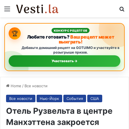
Menu
S
КОНКУРС РЕЦЕПТОВ
🏆
Любите готовить?
Ваш рецепт может
выиграть!
Добавьте домашний рецепт на GOTUIMO и участвуйте в
розыгрыше призов.
Участвовать →
Home
/
Все новости
Все новости
Нью-Йорк
События
США
Отель Рузвельта в центре
Манхэттена закроется