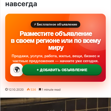
навсегда
⚡ Бесплатное объявление
Разместите объявление
в своем регионе или по всему
миру
Продажи, услуги, работа, жилье, вещи, бизнес и
частные предложения — начните уже сегодня.
🌍
+ ДОБАВИТЬ ОБЪЯВЛЕНИЕ
12.10.2020
536
1 minute read