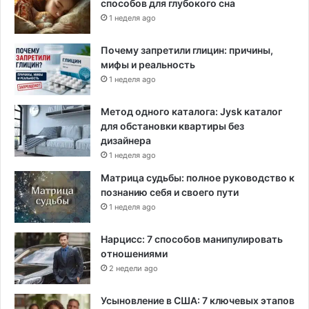
способов для глубокого сна
ь
1 неделя ago
н
ы
Почему запретили глицин: причины,
м
мифы и реальность
"
1 неделя ago
Метод одного каталога: Jysk каталог
для обстановки квартиры без
дизайнера
1 неделя ago
Матрица судьбы: полное руководство к
познанию себя и своего пути
1 неделя ago
Нарцисс: 7 способов манипулировать
отношениями
2 недели ago
Усыновление в США: 7 ключевых этапов