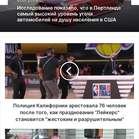
Все новости
13.06.2025
01.07.2026
Америка имеет огромный избыток сыра
П
Исследование показало, что в Портленде
о
самый высокий уровень угона
автомобилей на душу населения в США
л
и
ц
и
я
К
а
л
Полиция Калифорнии арестовала 76 человек
и
после того, как празднование "Лейкерс"
ф
становится "жестоким и разрушительным"
о
р
П
н
о