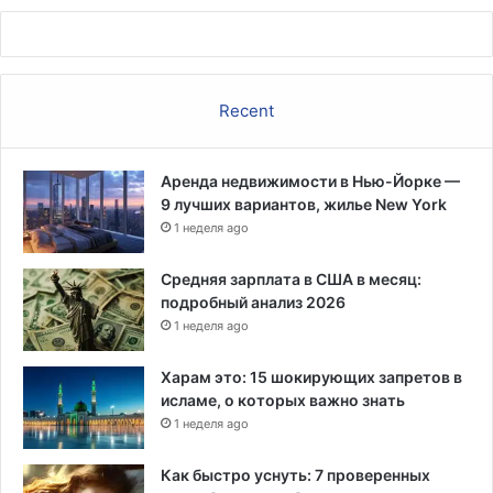
я
"
ж
е
Recent
с
т
о
к
Аренда недвижимости в Нью-Йорке —
и
9 лучших вариантов, жилье New York
м
1 неделя ago
и
р
Средняя зарплата в США в месяц:
а
подробный анализ 2026
з
1 неделя ago
р
у
Харам это: 15 шокирующих запретов в
ш
исламе, о которых важно знать
и
1 неделя ago
т
е
Как быстро уснуть: 7 проверенных
л