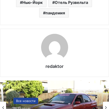
Нью-Йорк
Отель Рузвельта
пандемия
redaktor
США