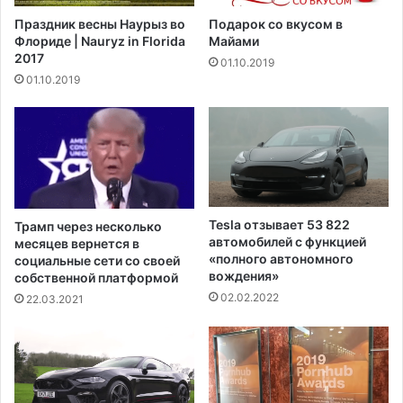
п
с
Праздник весны Наурыз во
Подарок со вкусом в
о
я
Флориде | Nauryz in Florida
Майами
с
к
2017
01.10.2019
л
п
01.10.2019
е
о
т
т
о
е
г
н
о
ц
,
и
к
а
а
л
Tesla отзывает 53 822
Трамп через несколько
к
ь
автомобилей с функцией
месяцев вернется в
п
н
«полного автономного
социальные сети со своей
р
ы
вождения»
собственной платформой
а
м
02.02.2022
22.03.2021
з
п
д
р
н
о
о
т
в
е