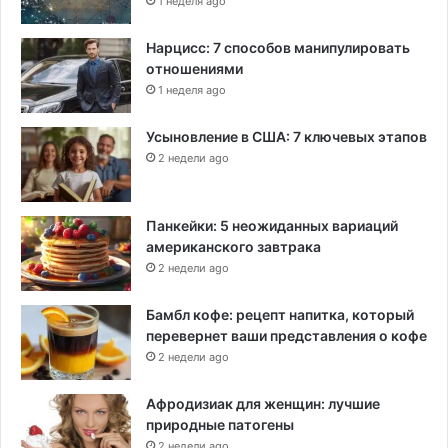
1 неделя ago
Б
а
й
Нарцисс: 7 способов манипулировать
д
отношениями
е
1 неделя ago
н
а
Усыновление в США: 7 ключевых этапов
2 недели ago
Панкейки: 5 неожиданных вариаций
американского завтрака
2 недели ago
Бамбл кофе: рецепт напитка, который
перевернет ваши представления о кофе
2 недели ago
Афродизиак для женщин: лучшие
природные патогены
2 недели ago