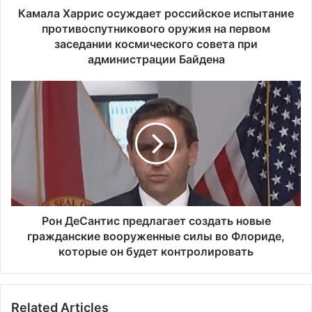
р
Камала Харрис осуждает российское испытание
и
противоспутникового оружия на первом
с
заседании космического совета при
о
администрации Байдена
с
у
Р
ж
о
д
н
а
Д
е
е
т
С
р
а
о
н
с
т
с
и
Рон ДеСантис предлагает создать новые
и
с
гражданские вооруженные силы во Флориде,
й
п
которые он будет контролировать
с
р
к
е
о
д
е
Related Articles
л