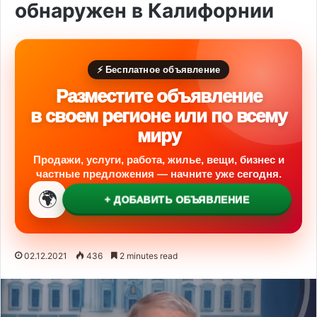
обнаружен в Калифорнии
⚡ Бесплатное объявление
Разместите объявление
в своем регионе или по всему
миру
Продажи, услуги, работа, жилье, вещи, бизнес и
частные предложения — начните уже сегодня.
🌍
+ ДОБАВИТЬ ОБЪЯВЛЕНИЕ
02.12.2021
436
2 minutes read