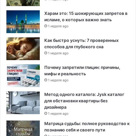
о
д
в
е
Харам это: 15 шокирующих запретов в
е
т
исламе, о которых важно знать
т
к
1 неделя ago
а
о
п
н
Как быстро уснуть: 7 проверенных
р
т
способов для глубокого сна
и
р
1 неделя ago
а
о
д
л
м
Почему запретили глицин: причины,
и
и
мифы и реальность
р
н
1 неделя ago
о
и
в
с
а
Метод одного каталога: Jysk каталог
т
т
для обстановки квартиры без
р
ь
дизайнера
а
1 неделя ago
ц
Матрица судьбы: полное руководство к
и
познанию себя и своего пути
и