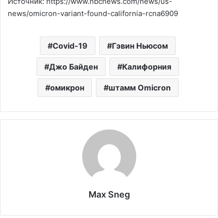
Источник: https://www.nbcnews.com/news/us-
news/omicron-variant-found-california-rcna6909
Covid-19
Гэвин Ньюсом
Джо Байден
Калифорния
омикрон
штамм Omicron
Max Sneg