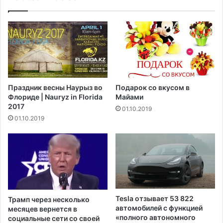
и
а
с
г
п
а
ы
е
т
т
а
с
н
о
и
з
Праздник весны Наурыз во
Подарок со вкусом в
е
д
Флориде | Nauryz in Florida
Майами
п
а
2017
01.10.2019
р
т
01.10.2019
о
ь
т
н
и
о
в
в
о
ы
с
е
п
г
у
р
Tesla отзывает 53 822
Трамп через несколько
т
а
автомобилей с функцией
месяцев вернется в
н
ж
«полного автономного
социальные сети со своей