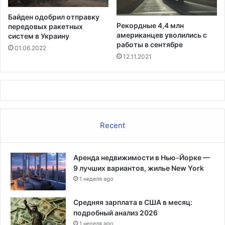
ы
а
в
Байден одобрил отправку
с
о
Рекордные 4,4 млн
передовых ракетных
е
Ф
американцев уволились с
систем в Украину
д
л
работы в сентябре
01.06.2022
а
о
12.11.2021
н
р
и
и
и
д
к
е
о
,
с
к
Recent
м
о
и
т
ч
о
е
Аренда недвижимости в Нью-Йорке —
р
с
9 лучших вариантов, жилье New York
ы
к
1 неделя ago
е
о
о
г
н
Средняя зарплата в США в месяц:
о
б
подробный анализ 2026
с
у
1 неделя ago