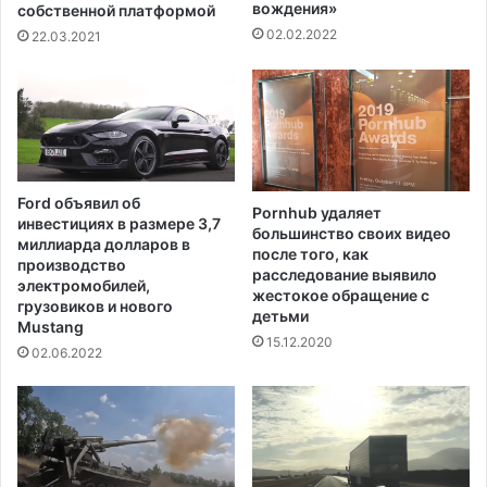
и
д
вождения»
собственной платформой
к
а
02.02.2022
22.03.2021
о
н
в
с
о
к
г
и
о
е
о
в
р
о
Ford объявил об
у
Pornhub удаляет
о
инвестициях в размере 3,7
ж
большинство своих видео
р
миллиарда долларов в
после того, как
и
у
производство
расследование выявило
я
ж
электромобилей,
жестокое обращение с
н
е
грузовиков и нового
детьми
а
Mustang
н
15.12.2020
п
н
02.06.2022
е
ы
р
е
в
с
о
и
м
л
з