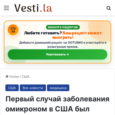
Menu
S
КОНКУРС РЕЦЕПТОВ
🏆
Любите готовить?
Ваш рецепт может
выиграть!
Добавьте домашний рецепт на GOTUIMO и участвуйте в
розыгрыше призов.
Участвовать →
Home
/
США
США
Все новости
медицина
Первый случай заболевания
омикроном в США был