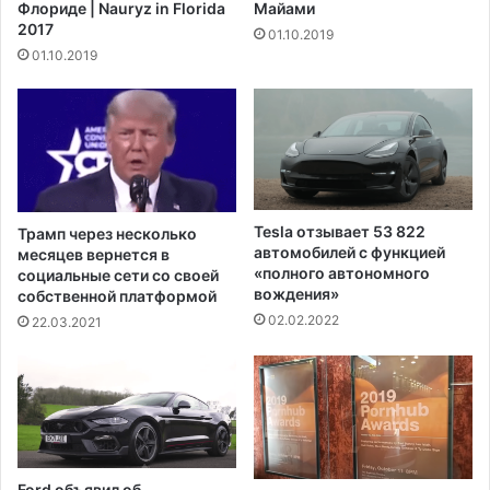
Флориде | Nauryz in Florida
Майами
н
а
2017
01.10.2019
о
б
01.10.2019
в
а
о
м
м
ы
с
п
у
р
д
о
е
г
б
о
Tesla отзывает 53 822
Трамп через несколько
н
л
автомобилей с функцией
месяцев вернется в
о
о
«полного автономного
социальные сети со своей
м
с
вождения»
собственной платформой
р
о
02.02.2022
22.03.2021
а
в
з
а
б
л
и
о
р
з
а
а
т
л
Ford объявил об