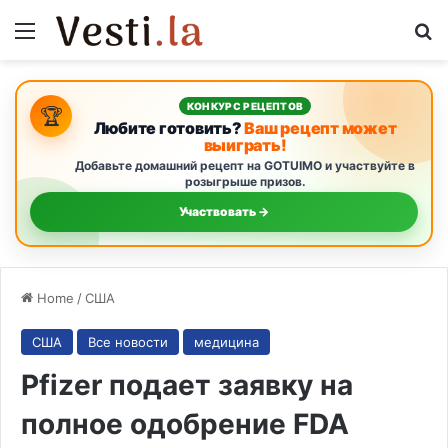
Menu
S
КОНКУРС РЕЦЕПТОВ
🏆
Любите готовить?
Ваш рецепт может
выиграть!
Добавьте домашний рецепт на GOTUIMO и участвуйте в
розыгрыше призов.
Участвовать →
Home
/
США
США
Все новости
медицина
Pfizer подает заявку на
полное одобрение FDA