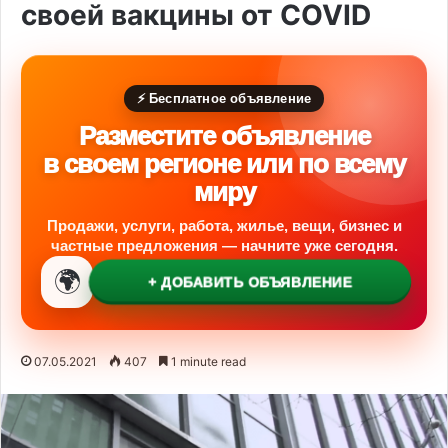
своей вакцины от COVID
⚡ Бесплатное объявление
Разместите объявление
в своем регионе или по всему
миру
Продажи, услуги, работа, жилье, вещи, бизнес и
частные предложения — начните уже сегодня.
🌍
+ ДОБАВИТЬ ОБЪЯВЛЕНИЕ
07.05.2021
407
1 minute read