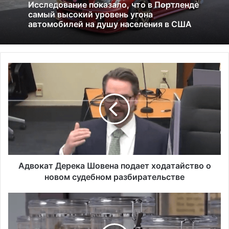
01.07.2026
Глицин — это фейк или реальное
средство
А
Исследование показало, что в Портленде
д
самый высокий уровень угона
в
автомобилей на душу населения в США
о
к
а
т
Д
е
р
Адвокат Дерека Шовена подает ходатайство о
е
новом судебном разбирательстве
к
а
З
Ш
а
о
к