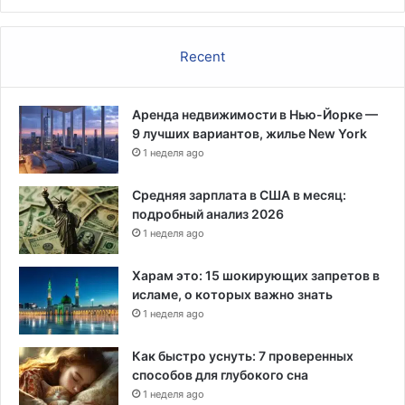
м
а
р
Recent
и
х
у
Аренда недвижимости в Нью-Йорке —
а
9 лучших вариантов, жилье New York
н
1 неделя ago
ы
Средняя зарплата в США в месяц:
подробный анализ 2026
1 неделя ago
Харам это: 15 шокирующих запретов в
исламе, о которых важно знать
1 неделя ago
Как быстро уснуть: 7 проверенных
способов для глубокого сна
1 неделя ago