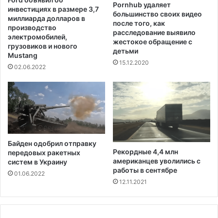
е
Pornhub удаляет
е
инвестициях в размере 3,7
большинство своих видео
л
г
миллиарда долларов в
после того, как
ь
а
производство
расследование выявило
с
л
электромобилей,
жестокое обращение с
т
и
грузовиков и нового
детьми
в
Mustang
з
15.12.2020
е
а
02.06.2022
ц
и
ю
м
е
д
и
Байден одобрил отправку
ц
Рекордные 4,4 млн
передовых ракетных
и
американцев уволились с
систем в Украину
н
работы в сентябре
01.06.2022
с
12.11.2021
к
о
й