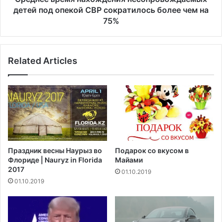
л
м
детей под опекой CBP сократилось более чем на
н
я
75%
о
н
е
а
о
х
д
Related Articles
о
о
ж
б
д
р
е
е
н
н
и
и
я
е
н
F
е
Праздник весны Наурыз во
Подарок со вкусом в
D
с
Флориде | Nauryz in Florida
Майами
A
о
2017
01.10.2019
с
п
01.10.2019
в
р
о
о
е
в
й
о