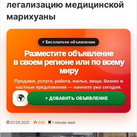
легализацию медицинской
марихуаны
⚡ Бесплатное объявление
Разместите объявление
в своем регионе или по всему
миру
Продажи, услуги, работа, жилье, вещи, бизнес и
частные предложения — начните уже сегодня.
🌍
+ ДОБАВИТЬ ОБЪЯВЛЕНИЕ
07.05.2021
648
1 minute read