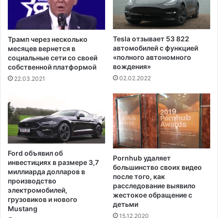
в
ж
а
д
к
а
ц
е
Tesla отзывает 53 822
Трамп через несколько
и
м
автомобилей с функцией
месяцев вернется в
н
ы
«полного автономного
социальные сети со своей
ы
х
вождения»
собственной платформой
о
д
02.02.2022
22.03.2021
т
е
C
т
O
е
V
й
I
п
D
о
д
Ford объявил об
Pornhub удаляет
о
инвестициях в размере 3,7
большинство своих видео
п
миллиарда долларов в
после того, как
е
производство
расследование выявило
к
электромобилей,
жестокое обращение с
о
грузовиков и нового
детьми
Mustang
й
15.12.2020