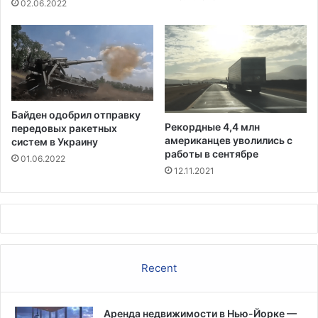
C
02.06.2022
B
P
с
о
к
р
а
Байден одобрил отправку
т
Рекордные 4,4 млн
передовых ракетных
и
американцев уволились с
систем в Украину
л
работы в сентябре
01.06.2022
о
12.11.2021
с
ь
б
о
л
е
Recent
е
ч
е
Аренда недвижимости в Нью-Йорке —
м