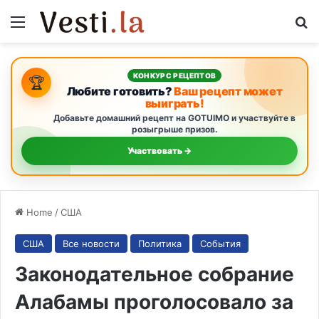
Menu
S
КОНКУРС РЕЦЕПТОВ
🏆
Любите готовить?
Ваш рецепт может
выиграть!
Добавьте домашний рецепт на GOTUIMO и участвуйте в
розыгрыше призов.
Участвовать →
Home
/
США
США
Все новости
Политика
События
Законодательное собрание
Алабамы проголосовало за