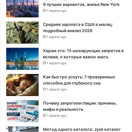
9 лучших вариантов, жилье New York
н
1 неделя ago
а
7
5
Средняя зарплата в США в месяц:
%
подробный анализ 2026
1 неделя ago
Харам это: 15 шокирующих запретов в
исламе, о которых важно знать
1 неделя ago
Как быстро уснуть: 7 проверенных
способов для глубокого сна
1 неделя ago
Почему запретили глицин: причины,
мифы и реальность
1 неделя ago
Метод одного каталога: Jysk каталог