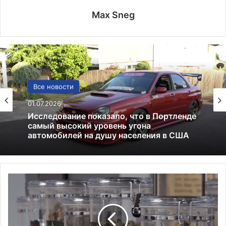
Max Sneg
США
Все новости
13.06.2025
01.07.2026
Америка имеет огромный избыток сыра
З
Исследование показало, что в Портленде
а
самый высокий уровень угона
к
автомобилей на душу населения в США
о
н