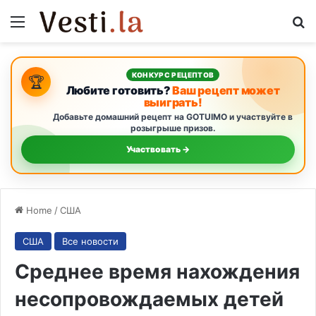
Menu
S
КОНКУРС РЕЦЕПТОВ
🏆
Любите готовить?
Ваш рецепт может
выиграть!
Добавьте домашний рецепт на GOTUIMO и участвуйте в
розыгрыше призов.
Участвовать →
Home
/
США
США
Все новости
Среднее время нахождения
несопровождаемых детей