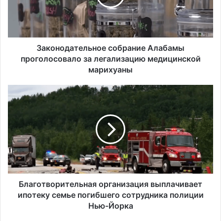
о
д
а
т
е
Законодательное собрание Алабамы
л
проголосовало за легализацию медицинской
ь
марихуаны
н
о
Б
е
л
с
а
о
г
б
о
р
т
а
в
н
о
и
р
е
и
Благотворительная организация выплачивает
А
т
ипотеку семье погибшего сотрудника полиции
л
е
Нью-Йорка
а
л