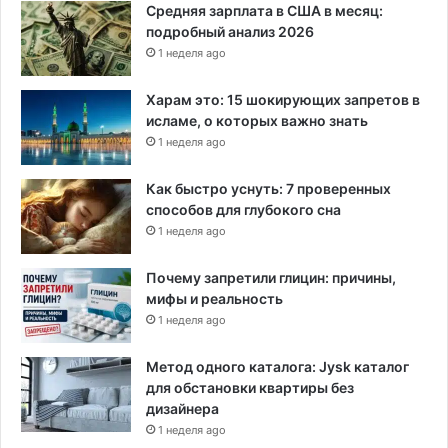
Н
Средняя зарплата в США в месяц:
ь
подробный анализ 2026
ю
1 неделя ago
-
Й
Харам это: 15 шокирующих запретов в
о
исламе, о которых важно знать
р
1 неделя ago
к
а
Как быстро уснуть: 7 проверенных
способов для глубокого сна
1 неделя ago
Почему запретили глицин: причины,
мифы и реальность
1 неделя ago
Метод одного каталога: Jysk каталог
для обстановки квартиры без
дизайнера
1 неделя ago