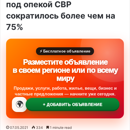
под опекой CBP
сократилось более чем на
75%
⚡ Бесплатное объявление
Разместите объявление
в своем регионе или по всему
миру
Продажи, услуги, работа, жилье, вещи, бизнес и
частные предложения — начните уже сегодня.
🌍
+ ДОБАВИТЬ ОБЪЯВЛЕНИЕ
07.05.2021
334
1 minute read