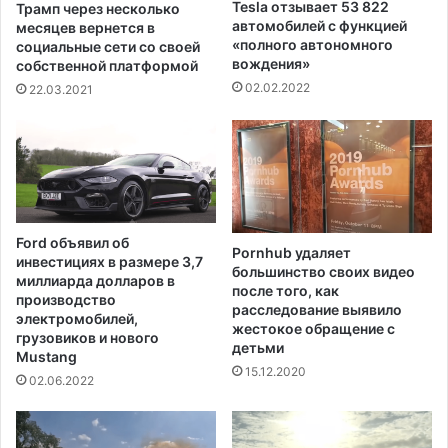
и
Tesla отзывает 53 822
Трамп через несколько
а
в
автомобилей с функцией
месяцев вернется в
л
а
«полного автономного
социальные сети со своей
и
е
вождения»
собственной платформой
з
т
02.02.2022
22.03.2021
а
и
ц
п
и
о
ю
т
м
е
е
к
д
у
Ford объявил об
и
Pornhub удаляет
с
инвестициях в размере 3,7
ц
большинство своих видео
е
миллиарда долларов в
после того, как
и
м
производство
расследование выявило
н
ь
электромобилей,
жестокое обращение с
с
е
грузовиков и нового
детьми
к
Mustang
п
15.12.2020
о
о
02.06.2022
й
г
м
и
а
б