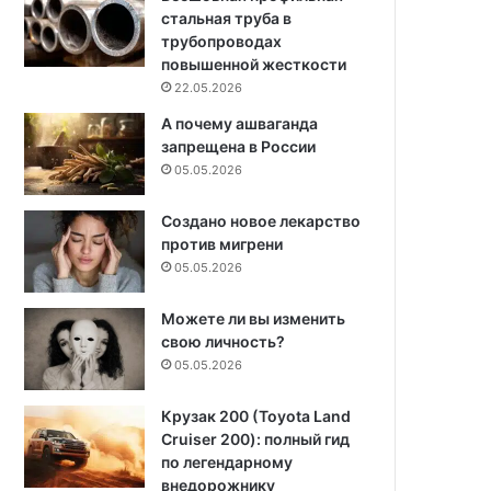
стальная труба в
трубопроводах
повышенной жесткости
22.05.2026
А почему ашваганда
запрещена в России
05.05.2026
Создано новое лекарство
против мигрени
05.05.2026
Можете ли вы изменить
свою личность?
05.05.2026
Крузак 200 (Toyota Land
Cruiser 200): полный гид
по легендарному
внедорожнику