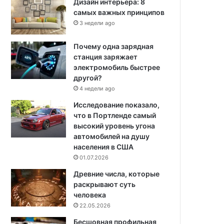
Дизайн интерьера: 8
самых важных принципов
3 недели ago
Почему одна зарядная
станция заряжает
электромобиль быстрее
другой?
4 недели ago
Исследование показало,
что в Портленде самый
высокий уровень угона
автомобилей на душу
населения в США
01.07.2026
Древние числа, которые
раскрывают суть
человека
22.05.2026
Бесшовная профильная