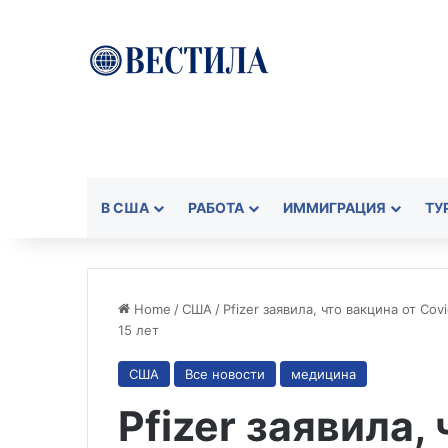
В США
РАБОТА
ИММИГРАЦИЯ
ТУ
Home
/
США
/
Pfizer заявила, что вакцина от Co
15 лет
США
Все новости
медицина
Pfizer заявила,