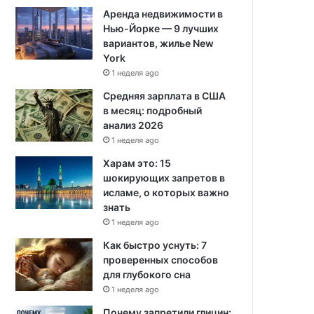
Аренда недвижимости в
Нью-Йорке — 9 лучших
вариантов, жилье New
York
1 неделя ago
Средняя зарплата в США
в месяц: подробный
анализ 2026
1 неделя ago
Харам это: 15
шокирующих запретов в
исламе, о которых важно
знать
1 неделя ago
Как быстро уснуть: 7
проверенных способов
для глубокого сна
1 неделя ago
Почему запретили глицин: