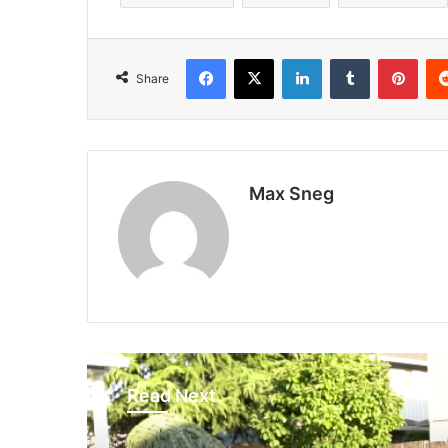
Facebook
X
LinkedIn
Tumblr
Pinterest
Share
Max Sneg
Read Next