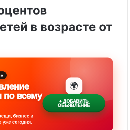
роцентов
етей в возрасте от
ие
🌍
вление
и по всему
+ ДОБАВИТЬ
ОБЪЯВЛЕНИЕ
вещи, бизнес и
 уже сегодня.