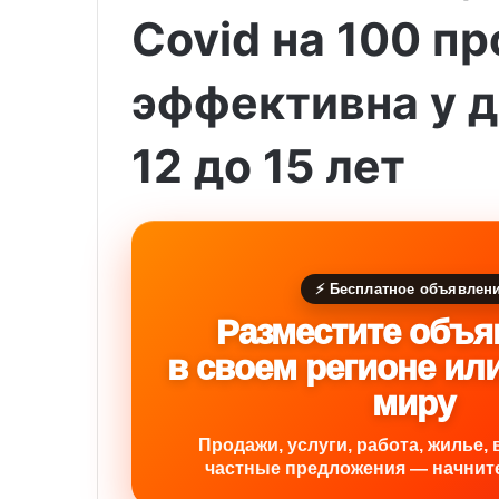
Covid на 100 п
эффективна у д
12 до 15 лет
⚡ Бесплатное объявлен
Разместите объя
в своем регионе ил
миру
Продажи, услуги, работа, жилье, 
частные предложения — начните