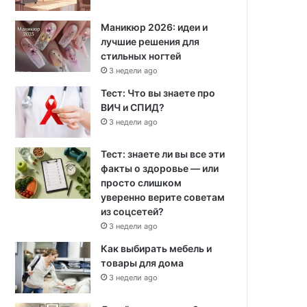
Маникюр 2026: идеи и
лучшие решения для
стильных ногтей
3 недели ago
Тест: Что вы знаете про
ВИЧ и СПИД?
3 недели ago
Тест: знаете ли вы все эти
факты о здоровье — или
просто слишком
уверенно верите советам
из соцсетей?
3 недели ago
Как выбирать мебель и
товары для дома
3 недели ago