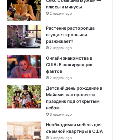
Секс с бывшим мужем —
плюсы и минусы
2 недели ago
Растение расторопша
сгущает кровь или
разжижает?
2 недели ago
Онлайн знакомства в
США: 5 шокирующих
фактов
2 недели ago
Детский день рождение в
Майами, как провести
праздник под открытым
небом
3 недели ago
Необходимая мебель для
съемной квартиры в США
3 недели ago