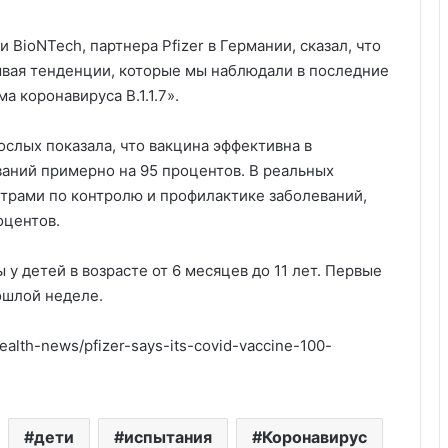
BioNTech, партнера Pfizer в Германии, сказал, что
вая тенденции, которые мы наблюдали в последние
 коронавируса B.1.1.7».
ослых показала, что вакцина эффективна в
аний примерно на 95 процентов. В реальных
трами по контролю и профилактике заболеваний,
оцентов.
 у детей в возрасте от 6 месяцев до 11 лет. Первые
ошлой неделе.
alth-news/pfizer-says-its-covid-vaccine-100-
Америка имеет огромный избыток
сыра
дети
испытания
Коронавирус