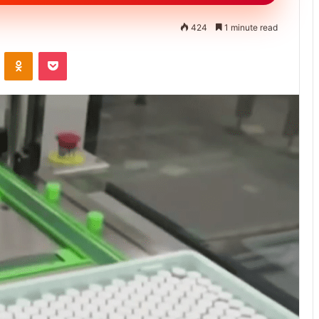
424
1 minute read
ontakte
Odnoklassniki
Pocket