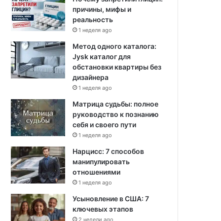
причины, мифы и
реальность
1 неделя ago
Метод одного каталога:
Jysk каталог для
обстановки квартиры без
дизайнера
1 неделя ago
Матрица судьбы: полное
руководство к познанию
себя и своего пути
1 неделя ago
Нарцисс: 7 способов
манипулировать
отношениями
1 неделя ago
Усыновление в США: 7
ключевых этапов
2 недели ago